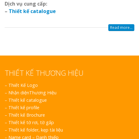
D
ịch vụ cung cấp:
–
Thiết kế catalogue
Read more...
THIẾT KẾ THƯƠNG HIỆU
–
Thiết Kế Logo
–
Nhận diệnThương Hiệu
–
Thiết kế catalogue
–
Thiết kế profile
–
Thiết kế Brochure
–
Thiết kế tờ rơi, tờ gấp
–
Thiết kế folder, kẹp tài liệu
–
Name card – Danh thiếp