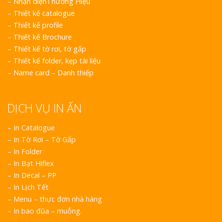
–
Nhận diệnThương Hiệu
–
Thiết kế catalogue
–
Thiết kế profile
–
Thiết kế Brochure
–
Thiết kế tờ rơi, tờ gấp
–
Thiết kế folder, kẹp tài liệu
–
Name card – Danh thiếp
DỊCH VỤ IN ẤN
– In Catalogue
– In Tờ Rơi – Tờ Gấp
– In Folder
– In Bạt Hiflex
– In Decal – PP
– In Lịch Tết
– Menu – thực đơn nhà hàng
– In bao đũa – muỗng.