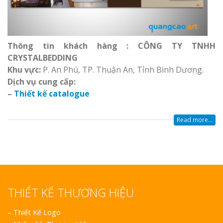
Thông tin khách hàng : CÔNG TY TNHH
CRYSTALBEDDING
Khu vực:
P. An Phú, TP. Thuận An, Tỉnh Bình Dương.
D
ịch vụ cung cấp:
–
Thiết kế catalogue
Read more...
THIẾT KẾ THƯƠNG HIỆU
–
Thiết Kế Logo