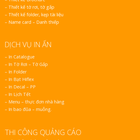
–
Thiết kế tờ rơi, tờ gấp
Làm biển led tại Vinh
–
Thiết kế folder, kẹp tài liệu
ệ An giá rẻ
–
Name card – Danh thiếp
Thiết kế Profile tại
nh Nghệ An
DỊCH VỤ IN ẤN
– In Catalogue
Làm biển alu chữ nổi
tại Vinh Nghệ An
– In Tờ Rơi – Tờ Gấp
– In Folder
– In Bạt Hiflex
– In Decal – PP
– In Lịch Tết
– Menu – thực đơn nhà hàng
– In bao đũa – muỗng.
Thiết kế hồ sơ năng
 tại Vinh Nghệ An
THI CÔNG QUẢNG CÁO
Làm biển hiệu quán