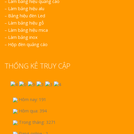
cà phê tại Vinh Nghệ
–
Làm bảng hiệu quảng cáo
An
–
Làm bảng hiệu alu
–
Bảng hiệu đèn Led
–
Làm bảng hiệu gỗ
–
Làm bảng hiệu mica
–
Làm bảng inox
–
Hộp đèn quảng cáo
Làm biển hiệu tại
nh Nghệ An
THỐNG KÊ TRUY CẬP
Mẫu biển quán cà
phê bằng gỗ đẹp
Hôm nay: 191
Hôm qua: 394
Trong tháng: 3271
Đang online : 2