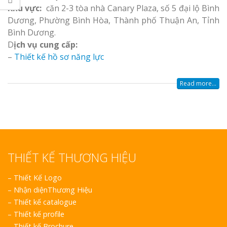
Làm bảng hiệu gỗ 
cáo Nghệ An uy tín
Khu vực:
căn 2-3 tòa nhà Canary Plaza, số 5 đại lộ Bình
Biên Hòa
Dương, Phường Bình Hòa, Thành phố Thuận An, Tỉnh
Bình Dương.
D
ịch vụ cung cấp:
–
Thiết kế hồ sơ năng lực
Read more...
Làm bảng hiệu gỗ 
Làm biển hiệu chữ
Nghệ An
x tại Vinh Nghệ An
Công ty quảng cáo
 Vinh Nghệ An
THIẾT KẾ THƯƠNG HIỆU
Làm biển hiệu spa tại
–
Thiết Kế Logo
Vinh Nghệ An
–
Nhận diệnThương Hiệu
–
Thiết kế catalogue
–
Thiết kế profile
–
Thiết kế Brochure