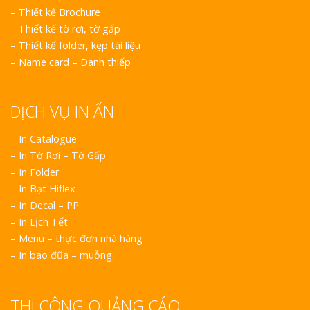
–
Thiết kế Brochure
–
Thiết kế tờ rơi, tờ gấp
–
Thiết kế folder, kẹp tài liệu
–
Name card – Danh thiếp
DỊCH VỤ IN ẤN
– In Catalogue
– In Tờ Rơi – Tờ Gấp
– In Folder
– In Bạt Hiflex
– In Decal – PP
– In Lịch Tết
– Menu – thực đơn nhà hàng
– In bao đũa – muỗng.
THI CÔNG QUẢNG CÁO