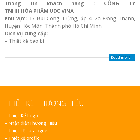
Thông tin khách hàng : CÔNG TY
TNHH HÓA PHẨM UDC VINA
Khu vực:
17 Bùi Công Trừng, ấp 4, Xã Đông Thạnh,
Huyện Hóc Môn, Thành phố Hồ Chí Minh
D
ịch vụ cung cấp:
– Thiết kế bao bì
Read more...
THIẾT KẾ THƯƠNG HIỆU
–
Thiết Kế Logo
–
Nhận diệnThương Hiệu
–
Thiết kế catalogue
–
Thiết kế profile