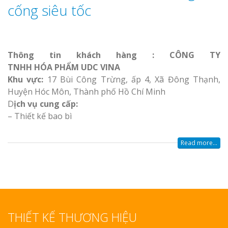
cống siêu tốc
Thông tin khách hàng : CÔNG TY
Thi Công Bản
Nghệ An Nâng Tầm T
TNHH HÓA PHẨM UDC VINA
Hiệu
Khu vực:
17 Bùi Công Trừng, ấp 4, Xã Đông Thạnh,
Huyện Hóc Môn, Thành phố Hồ Chí Minh
D
ịch vụ cung cấp:
Làm Biển Led
– Thiết kế bao bì
Rẻ Tại Vinh Giải Pháp 
Quả
Read more...
Làm Hộp Đèn
Cáo Tại Vinh Giá Rẻ
Biển Led Chạ
Ma Trận Ngh
THIẾT KẾ THƯƠNG HIỆU
Thi Công Ch
Nghiệp