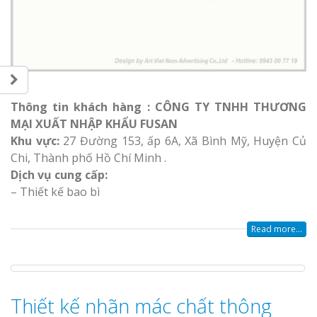
Làm bảng hiệu gỗ tại
Biên Hòa
Làm biển hiệ
Thông tin khách hàng : CÔNG TY TNHH THƯƠNG
tóc Thuận An
MẠI XUẤT NHẬP KHẨU FUSAN
Làm bảng hiệu gỗ tại
Nghệ An
Khu vực:
27 Đường 153, ấp 6A, Xã Bình Mỹ, Huyện Củ
Thi công biể
Chi, Thành phố Hồ Chí Minh .
cáo Vinh
Dịch vụ cung cấp:
– Thiết kế bao bì
Read more...
Làm biển quả
Nghệ An giá 
Thiết kế nhãn mác chất thông