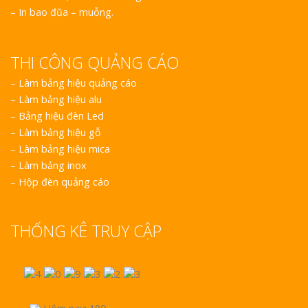
– In bao đũa – muỗng.
Top 10 Mẫu 
Hiệu Shop Q
Nghệ An Đẹp
THI CÔNG QUẢNG CÁO
–
Làm bảng hiệu quảng cáo
–
Làm bảng hiệu alu
–
Bảng hiệu đèn Led
–
Làm bảng hiệu gỗ
–
Làm bảng hiệu mica
Làm Bảng Hi
–
Làm bảng inox
Thuốc Nghệ An Chuẩn
–
Hộp đèn quảng cáo
Làm Hộp Đèn
Mỏng Nghệ 
THỐNG KÊ TRUY CẬP
Hút