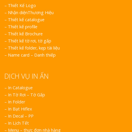
–
Thiết Kế Logo
–
Nhận diệnThương Hiệu
–
Thiết kế catalogue
–
Thiết kế profile
–
Thiết kế Brochure
–
Thiết kế tờ rơi, tờ gấp
Làm Biển Côn
–
Thiết kế folder, kẹp tài liệu
Mica Tại Vinh Lấy Nga
–
Name card – Danh thiếp
Làm biển quả
tại Vinh Nghệ An
DỊCH VỤ IN ẤN
Làm Biển Hiệ
– In Catalogue
Nam Đàn Uy Tín Giá X
– In Tờ Rơi – Tờ Gấp
– In Folder
– In Bạt Hiflex
Làm Biển Qu
Mỹ Phẩm Vinh Thu Hú
– In Decal – PP
Hàng
– In Lịch Tết
– Menu – thực đơn nhà hàng