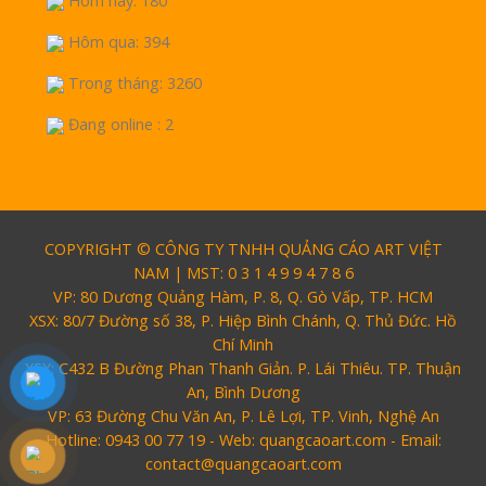
Hôm nay: 180
Hôm qua: 394
Trong tháng: 3260
Đang online : 2
COPYRIGHT © CÔNG TY TNHH QUẢNG CÁO ART VIỆT
NAM | MST: 0 3 1 4 9 9 4 7 8 6
VP: 80 Dương Quảng Hàm, P. 8, Q. Gò Vấp, TP. HCM
XSX: 80/7 Đường số 38, P. Hiệp Bình Chánh, Q. Thủ Đức. Hồ
Chí Minh
XSX: C432 B Đường Phan Thanh Giản. P. Lái Thiêu. TP. Thuận
An, Bình Dương
VP: 63 Đường Chu Văn An, P. Lê Lợi, TP. Vinh, Nghệ An
Hotline: 0943 00 77 19 - Web: quangcaoart.com - Email:
contact@quangcaoart.com