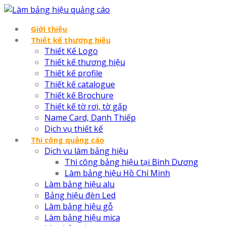
Giới thiệu
Thiết kế thương hiệu
Thiết Kế Logo
Thiết kế thương hiệu
Thiết kế profile
Thiết kế catalogue
Thiết kế Brochure
Thiết kế tờ rơi, tờ gấp
Name Card, Danh Thiếp
Dịch vụ thiết kế
Thi công quảng cáo
Dịch vu làm bảng hiệu
Thi công bảng hiệu tại Bình Dương
Làm bảng hiệu Hồ Chí Minh
Làm bảng hiệu alu
Bảng hiệu đèn Led
Làm bảng hiệu gỗ
Làm bảng hiệu mica