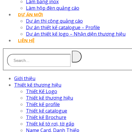
Làm bảng inox
Làm hộp đèn quảng cáo
DỰ ÁN MỚI
Dự án thi công quảng cáo
Dự án thiết kế catalogue – Profile
Dự án thiết kế logo – Nhận diện thương hiệu
LIÊN HỆ
Giới thiệu
Thiết kế thương hiệu
Thiết Kế Logo
Thiết kế thương hiệu
Thiết kế profile
Thiết kế catalogue
Thiết kế Brochure
Thiết kế tờ rơi, tờ gấp
Name Card, Danh Thiếp