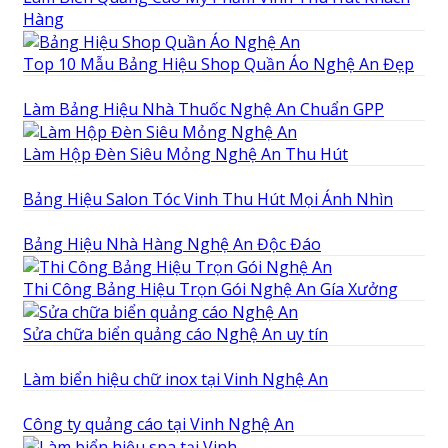
Hàng
Top 10 Mẫu Bảng Hiệu Shop Quần Áo Nghệ An Đẹp
Làm Bảng Hiệu Nhà Thuốc Nghệ An Chuẩn GPP
Làm Hộp Đèn Siêu Mỏng Nghệ An Thu Hút
Bảng Hiệu Salon Tóc Vinh Thu Hút Mọi Ánh Nhìn
Bảng Hiệu Nhà Hàng Nghệ An Độc Đáo
Thi Công Bảng Hiệu Trọn Gói Nghệ An Gía Xưởng
Sửa chữa biển quảng cáo Nghệ An uy tín
Làm biển hiệu chữ inox tại Vinh Nghệ An
Công ty quảng cáo tại Vinh Nghệ An