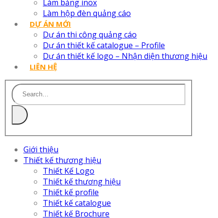
Làm bảng inox
Làm hộp đèn quảng cáo
DỰ ÁN MỚI
Dự án thi công quảng cáo
Dự án thiết kế catalogue – Profile
Dự án thiết kế logo – Nhận diện thương hiệu
LIÊN HỆ
Giới thiệu
Thiết kế thương hiệu
Thiết Kế Logo
Thiết kế thương hiệu
Thiết kế profile
Thiết kế catalogue
Thiết kế Brochure