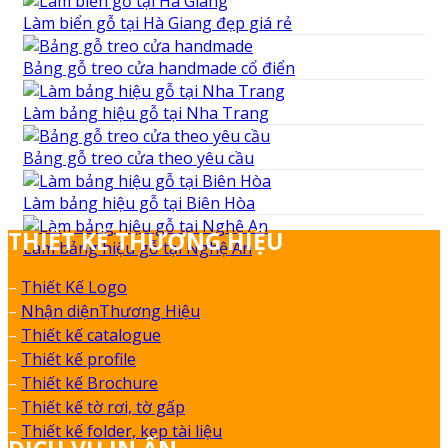
Làm biển gỗ tại Hà Giang đẹp giá rẻ
Bảng gỗ treo cửa handmade cổ điển
Làm bảng hiệu gỗ tại Nha Trang
Bảng gỗ treo cửa theo yêu cầu
Làm bảng hiệu gỗ tại Biên Hòa
THIẾT KẾ THƯƠNG HIỆU
Làm bảng hiệu gỗ tại Nghệ An
–
Thiết Kế Logo
–
Nhận diệnThương Hiệu
–
Thiết kế catalogue
–
Thiết kế profile
–
Thiết kế Brochure
–
Thiết kế tờ rơi, tờ gấp
–
Thiết kế folder, kẹp tài liệu