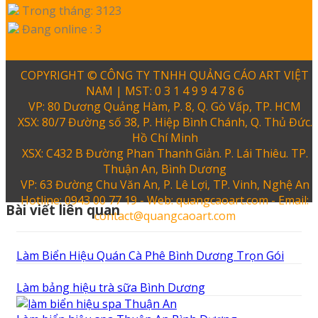
Trong tháng: 3123
Đang online : 3
COPYRIGHT © CÔNG TY TNHH QUẢNG CÁO ART VIỆT
NAM | MST: 0 3 1 4 9 9 4 7 8 6
VP: 80 Dương Quảng Hàm, P. 8, Q. Gò Vấp, TP. HCM
XSX: 80/7 Đường số 38, P. Hiệp Bình Chánh, Q. Thủ Đức.
Hồ Chí Minh
XSX: C432 B Đường Phan Thanh Giản. P. Lái Thiêu. TP.
Thuận An, Bình Dương
VP: 63 Đường Chu Văn An, P. Lê Lợi, TP. Vinh, Nghệ An
Hotline: 0943 00 77 19 - Web: quangcaoart.com - Email:
Bài viết liên quan
contact@quangcaoart.com
Làm Biển Hiệu Quán Cà Phê Bình Dương Trọn Gói
Làm bảng hiệu trà sữa Bình Dương