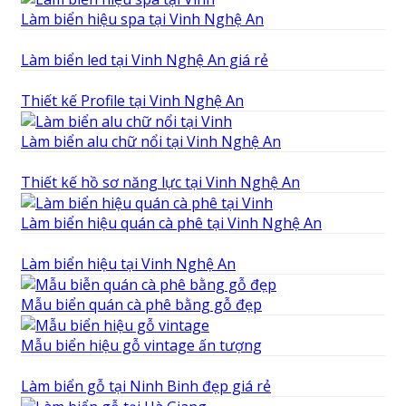
Làm biển hiệu spa tại Vinh Nghệ An
Làm biển led tại Vinh Nghệ An giá rẻ
Thiết kế Profile tại Vinh Nghệ An
Làm biển alu chữ nổi tại Vinh Nghệ An
Thiết kế hồ sơ năng lực tại Vinh Nghệ An
Làm biển hiệu quán cà phê tại Vinh Nghệ An
Làm biển hiệu tại Vinh Nghệ An
Mẫu biển quán cà phê bằng gỗ đẹp
Mẫu biển hiệu gỗ vintage ấn tượng
Làm biển gỗ tại Ninh Binh đẹp giá rẻ