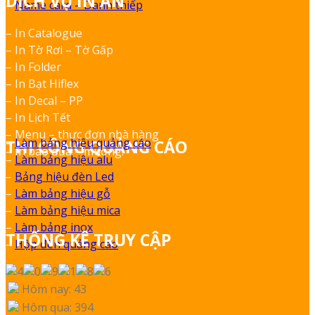
DỊCH VỤ IN ẤN
–
Name card – Danh thiếp
– In Catalogue
– In Tờ Rơi – Tờ Gấp
– In Folder
– In Bạt Hiflex
– In Decal – PP
– In Lịch Tết
– Menu – thực đơn nhà hàng
–
Làm bảng hiệu quảng cáo
THI CÔNG QUẢNG CÁO
– In bao đũa – muỗng.
–
Làm bảng hiệu alu
–
Bảng hiệu đèn Led
–
Làm bảng hiệu gỗ
–
Làm bảng hiệu mica
–
Làm bảng inox
THỐNG KÊ TRUY CẬP
–
Hộp đèn quảng cáo
Hôm nay: 43
Hôm qua: 394