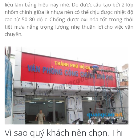
liệu làm bảng hiệu này nhé. Do được cấu tạo bới 2 lớp
nhôm chính giữa là nhựa nên có thể chịu được nhiệt độ
cao từ 50-80 độ c. Chống được oxi hóa tốt trong thời
tiết mưa nắng trọng lượng nhẹ thuận lợi cho việc vận
Thi Công Bản
chuyển.
Nghệ An Nâng Tầm T
Hiệu
Làm Biển Led
Rẻ Tại Vinh Giải Pháp 
Quả
Làm Hộp Đèn
Cáo Tại Vinh Giá Rẻ
Biển Led Chạ
Ma Trận Ngh
Vì sao quý khách nên chọn. Thi
Thi Công Ch
Nghiệp