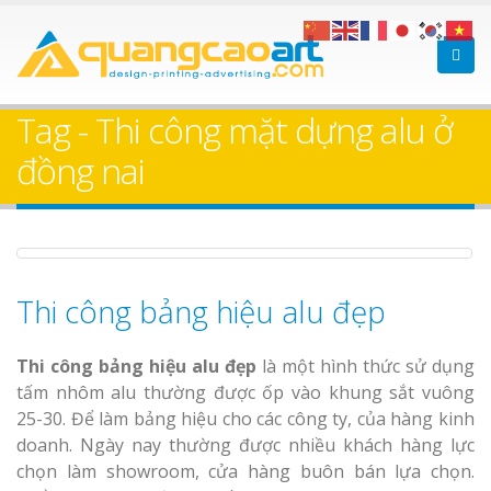
Làm bảng hiệu gỗ tại
Làm Biển Hiệ
Nha Trang
Cà Phê Bình Dương Tr
Tag - Thi công mặt dựng alu ở
Làm bảng hiệ
đồng nai
sữa Bình Dương
Làm biển hiệ
Thuận An Bì
Bảng gỗ treo cửa
Dương
theo yêu cầu
Thi công bảng hiệu alu đẹp
Thi công bảng hiệu alu đẹp
là một hình thức sử dụng
tấm nhôm alu thường được ốp vào khung sắt vuông
25-30. Để làm bảng hiệu cho các công ty, của hàng kinh
Thi công biể
doanh. Ngày nay thường được nhiều khách hàng lực
cáo Thuận An
chọn làm showroom, cửa hàng buôn bán lựa chọn.
Dương