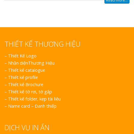
Read more...
Top 10 Mẫu 
Hiệu Shop Q
Nghệ An Đẹp
THIẾT KẾ THƯƠNG HIỆU
–
Thiết Kế Logo
–
Nhận diệnThương Hiệu
Làm Bảng Hi
–
Thiết kế catalogue
Thuốc Nghệ An Chuẩn
–
Thiết kế profile
–
Thiết kế Brochure
Làm Hộp Đèn
–
Thiết kế tờ rơi, tờ gấp
Mỏng Nghệ 
–
Thiết kế folder, kẹp tài liệu
Hút
–
Name card – Danh thiếp
DỊCH VỤ IN ẤN