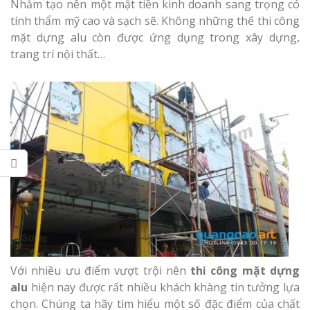
Làm bảng hiệu gỗ tại
Nhằm tạo nên một mặt tiền kinh doanh sang trọng có
Biên Hòa
tính thẩm mỹ cao và sạch sẽ. Không những thế thi công
mặt dựng alu còn được ứng dụng trong xây dựng,
trang trí nội thất…
Làm biển hiệ
tóc Thuận An
Làm bảng hiệu gỗ tại
Nghệ An
Thi công biể
cáo Vinh
Làm biển quả
Với nhiều ưu điểm vượt trội nên
thi công mặt dựng
Nghệ An giá 
alu
hiện nay được rất nhiều khách khàng tin tưởng lựa
chọn. Chúng ta hãy tìm hiểu một số đặc điểm của chất