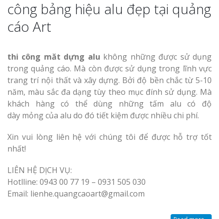
công bảng hiệu alu đẹp tại quảng
cáo Art
thi công măt dựng alu
không những được sử dụng
trong quảng cáo. Mà còn được sử dụng trong lĩnh vực
Làm Biển Côn
trang trí nội thất và xây dựng. Bởi độ bền chắc từ 5-10
Mica Tại Vinh Lấy Nga
năm, màu sắc đa dạng tùy theo mục đính sử dụng. Mà
khách hàng có thể dùng những tấm alu có độ
Làm biển quả
dày mỏng của alu do đó tiết kiệm được nhiều chi phí.
tại Vinh Nghệ An
Xin vui lòng liên hệ với chúng tôi để được hỗ trợ tốt
Làm Biển Hiệ
nhất!
Nam Đàn Uy Tín Giá X
LIÊN HỆ DỊCH VỤ:
Hotlline: 0943 00 77 19 – 0931 505 030
Làm Biển Qu
Mỹ Phẩm Vinh Thu Hú
Email: lienhe.quangcaoart@gmail.com
Hàng