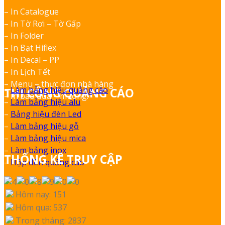
– In Catalogue
– In Tờ Rơi – Tờ Gấp
– In Folder
– In Bạt Hiflex
– In Decal – PP
– In Lịch Tết
– Menu – thực đơn nhà hàng
–
Làm bảng hiệu quảng cáo
THI CÔNG QUẢNG CÁO
– In bao đũa – muỗng.
–
Làm bảng hiệu alu
–
Bảng hiệu đèn Led
–
Làm bảng hiệu gỗ
–
Làm bảng hiệu mica
–
Làm bảng inox
THỐNG KÊ TRUY CẬP
–
Hộp đèn quảng cáo
Hôm nay: 151
Hôm qua: 537
Trong tháng: 2837