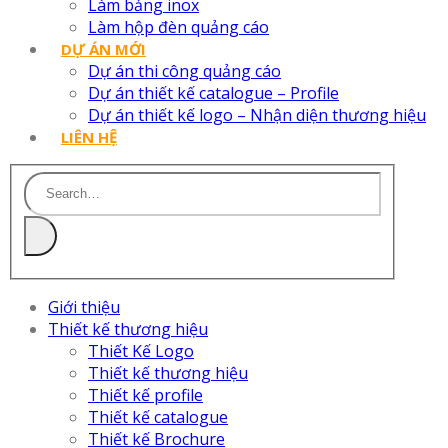
Làm bảng inox
Làm hộp đèn quảng cáo
DỰ ÁN MỚI
Dự án thi công quảng cáo
Dự án thiết kế catalogue – Profile
Dự án thiết kế logo – Nhận diện thương hiệu
LIÊN HỆ
Giới thiệu
Thiết kế thương hiệu
Thiết Kế Logo
Thiết kế thương hiệu
Thiết kế profile
Thiết kế catalogue
Thiết kế Brochure