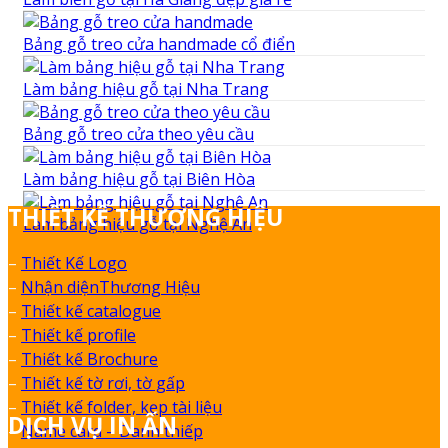
Bảng gỗ treo cửa handmade cổ điển
Làm bảng hiệu gỗ tại Nha Trang
Bảng gỗ treo cửa theo yêu cầu
Làm bảng hiệu gỗ tại Biên Hòa
THIẾT KẾ THƯƠNG HIỆU
Làm bảng hiệu gỗ tại Nghệ An
–
Thiết Kế Logo
–
Nhận diệnThương Hiệu
–
Thiết kế catalogue
–
Thiết kế profile
–
Thiết kế Brochure
–
Thiết kế tờ rơi, tờ gấp
–
Thiết kế folder, kẹp tài liệu
DỊCH VỤ IN ẤN
–
Name card – Danh thiếp