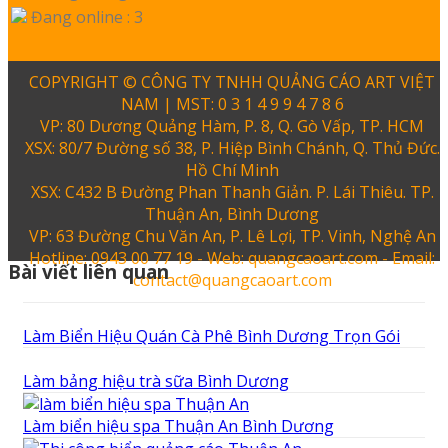
Đang online : 3
COPYRIGHT © CÔNG TY TNHH QUẢNG CÁO ART VIỆT
NAM | MST: 0 3 1 4 9 9 4 7 8 6
VP: 80 Dương Quảng Hàm, P. 8, Q. Gò Vấp, TP. HCM
XSX: 80/7 Đường số 38, P. Hiệp Bình Chánh, Q. Thủ Đức.
Hồ Chí Minh
XSX: C432 B Đường Phan Thanh Giản. P. Lái Thiêu. TP.
Thuận An, Bình Dương
VP: 63 Đường Chu Văn An, P. Lê Lợi, TP. Vinh, Nghệ An
Hotline: 0943 00 77 19 - Web: quangcaoart.com - Email:
Bài viết liên quan
contact@quangcaoart.com
Làm Biển Hiệu Quán Cà Phê Bình Dương Trọn Gói
Làm bảng hiệu trà sữa Bình Dương
Làm biển hiệu spa Thuận An Bình Dương