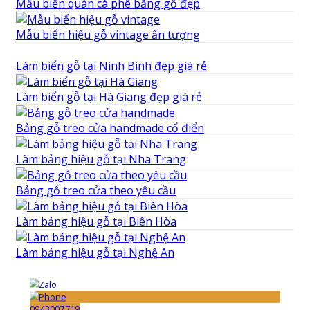
Mẫu biển quán cà phê bằng gỗ đẹp
Mẫu biển hiệu gỗ vintage ấn tượng
Làm biển gỗ tại Ninh Binh đẹp giá rẻ
Làm biển gỗ tại Hà Giang đẹp giá rẻ
Bảng gỗ treo cửa handmade cổ điển
Làm bảng hiệu gỗ tại Nha Trang
Bảng gỗ treo cửa theo yêu cầu
Làm bảng hiệu gỗ tại Biên Hòa
Làm bảng hiệu gỗ tại Nghệ An
0943007719