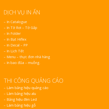
Hiệu
DỊCH VỤ IN ẤN
Làm Biển Led
Rẻ Tại Vinh Giải Pháp 
– In Catalogue
Quả
– In Tờ Rơi – Tờ Gấp
– In Folder
Làm Hộp Đèn
– In Bạt Hiflex
Cáo Tại Vinh Giá Rẻ
– In Decal – PP
– In Lịch Tết
Biển Led Chạ
– Menu – thực đơn nhà hàng
Ma Trận Ngh
– In bao đũa – muỗng.
Thi Công Ch
Nghiệp
THI CÔNG QUẢNG CÁO
–
Làm bảng hiệu quảng cáo
–
Làm bảng hiệu alu
–
Bảng hiệu đèn Led
–
Làm bảng hiệu gỗ
Làm Biển Côn