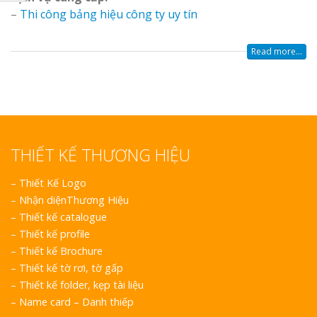
Làm bảng hiệu gỗ tại
tóc Thuận An
–
Thi công bảng hiệu công ty uy tín
Nghệ An
Thi công biể
Read more...
cáo Vinh
Làm bảng hiệu gỗ
homestay chất lượng
THIẾT KẾ THƯƠNG HIỆU
Làm biển quả
Nghệ An giá 
–
Thiết Kế Logo
–
Nhận diệnThương Hiệu
–
Thiết kế catalogue
–
Thiết kế profile
–
Thiết kế Brochure
–
Thiết kế tờ rơi, tờ gấp
–
Thiết kế folder, kẹp tài liệu
Thi Công Bản
–
Name card – Danh thiếp
Nghệ An Nâng Tầm T