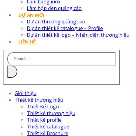
Làm bảng inox
Làm hộp đèn quảng cáo
DỰ ÁN MỚI
Dự án thi công quảng cáo
Dự án thiết kế catalogue – Profile
Dự án thiết kế logo – Nhận diện thương hiệu
LIÊN HỆ
Giới thiệu
Thiết kế thương hiệu
Thiết Kế Logo
Thiết kế thương hiệu
Thiết kế profile
Thiết kế catalogue
Thiết kế Brochure