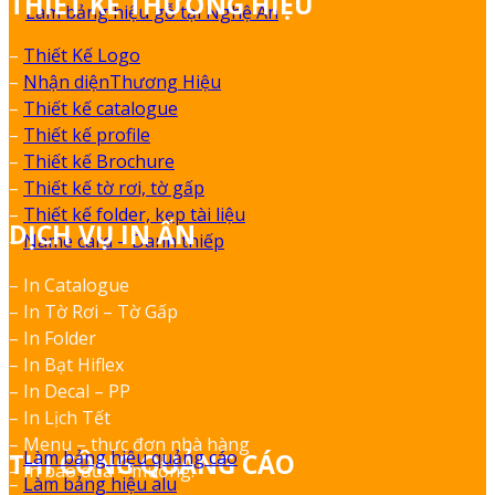
THIẾT KẾ THƯƠNG HIỆU
Làm bảng hiệu gỗ tại Nghệ An
–
Thiết Kế Logo
–
Nhận diệnThương Hiệu
–
Thiết kế catalogue
–
Thiết kế profile
–
Thiết kế Brochure
–
Thiết kế tờ rơi, tờ gấp
–
Thiết kế folder, kẹp tài liệu
DỊCH VỤ IN ẤN
–
Name card – Danh thiếp
– In Catalogue
– In Tờ Rơi – Tờ Gấp
– In Folder
– In Bạt Hiflex
– In Decal – PP
– In Lịch Tết
– Menu – thực đơn nhà hàng
–
Làm bảng hiệu quảng cáo
THI CÔNG QUẢNG CÁO
– In bao đũa – muỗng.
–
Làm bảng hiệu alu