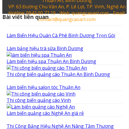
Thuận An, Bình Dương
VP: 63 Đường Chu Văn An, P. Lê Lợi, TP. Vinh, Nghệ An
Hotline: 0943 00 77 19 - Web: quangcaoart.com - Email:
Bài viết liên quan
contact@quangcaoart.com
Làm Biển Hiệu Quán Cà Phê Bình Dương Trọn Gói
Làm bảng hiệu trà sữa Bình Dương
Làm biển hiệu spa Thuận An Bình Dương
Thi công biển quảng cáo Thuận An Bình Dương
Làm biển hiệu salon tóc Thuận An
Thi công biển quảng cáo Vinh
Làm biển quảng cáo Nghệ An giá rẻ
Thi Công Bảng Hiệu Nghệ An Nâng Tầm Thương