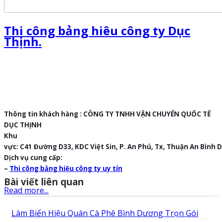
Thi công bảng hiêu công ty Dục
Thịnh.
Thông tin khách hàng : CÔNG TY TNHH VẬN CHUYỂN QUỐC TẾ
DỤC THỊNH
Khu
vực: C41 Đường D33, KDC Việt Sin, P. An Phú, Tx, Thuận An Bình
Dịch vụ cung cấp:
–
Thi công bảng hiệu công ty uy tín
Bài viết liên quan
Read more...
Làm Biển Hiệu Quán Cà Phê Bình Dương Trọn Gói