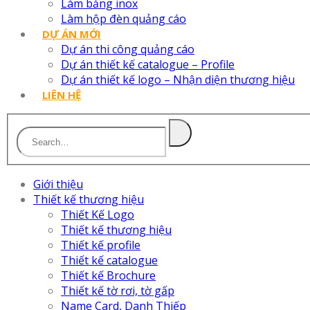
Làm bảng inox
Làm hộp đèn quảng cáo
DỰ ÁN MỚI
Dự án thi công quảng cáo
Dự án thiết kế catalogue – Profile
Dự án thiết kế logo – Nhận diện thương hiệu
LIÊN HỆ
Giới thiệu
Thiết kế thương hiệu
Thiết Kế Logo
Thiết kế thương hiệu
Thiết kế profile
Thiết kế catalogue
Thiết kế Brochure
Thiết kế tờ rơi, tờ gấp
Name Card, Danh Thiếp