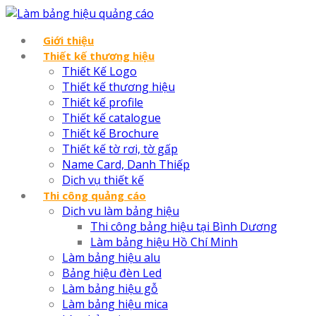
Giới thiệu
Thiết kế thương hiệu
Thiết Kế Logo
Thiết kế thương hiệu
Thiết kế profile
Thiết kế catalogue
Thiết kế Brochure
Thiết kế tờ rơi, tờ gấp
Name Card, Danh Thiếp
Dịch vụ thiết kế
Thi công quảng cáo
Dịch vu làm bảng hiệu
Thi công bảng hiệu tại Bình Dương
Làm bảng hiệu Hồ Chí Minh
Làm bảng hiệu alu
Bảng hiệu đèn Led
Làm bảng hiệu gỗ
Làm bảng hiệu mica