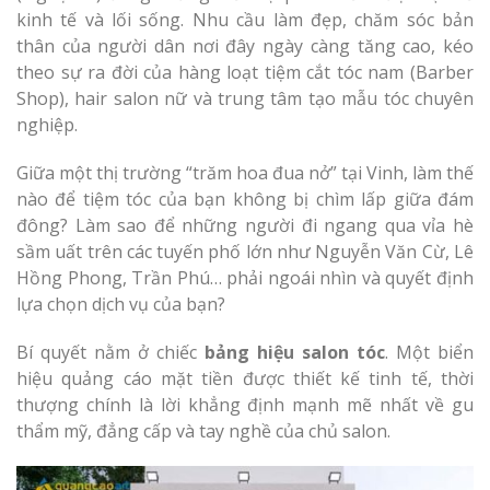
Làm bảng hiệu gỗ tại
kinh tế và lối sống. Nhu cầu làm đẹp, chăm sóc bản
Biên Hòa
thân của người dân nơi đây ngày càng tăng cao, kéo
theo sự ra đời của hàng loạt tiệm cắt tóc nam (Barber
Shop), hair salon nữ và trung tâm tạo mẫu tóc chuyên
nghiệp.
Làm biển hiệ
Giữa một thị trường “trăm hoa đua nở” tại Vinh, làm thế
tóc Thuận An
Làm bảng hiệu gỗ tại
nào để tiệm tóc của bạn không bị chìm lấp giữa đám
Nghệ An
đông? Làm sao để những người đi ngang qua vỉa hè
Thi công biể
sầm uất trên các tuyến phố lớn như Nguyễn Văn Cừ, Lê
cáo Vinh
Hồng Phong, Trần Phú… phải ngoái nhìn và quyết định
lựa chọn dịch vụ của bạn?
Bí quyết nằm ở chiếc
bảng hiệu salon tóc
. Một biển
hiệu quảng cáo mặt tiền được thiết kế tinh tế, thời
thượng chính là lời khẳng định mạnh mẽ nhất về gu
Làm biển quả
thẩm mỹ, đẳng cấp và tay nghề của chủ salon.
Nghệ An giá 