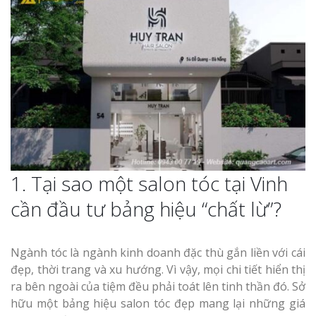
Thi Công Bản
Nghệ An Nâng Tầm T
Hiệu
Làm Biển Led
Rẻ Tại Vinh Giải Pháp 
Quả
1. Tại sao một salon tóc tại Vinh
cần đầu tư bảng hiệu “chất lừ”?
Làm Hộp Đèn
Cáo Tại Vinh Giá Rẻ
Ngành tóc là ngành kinh doanh đặc thù gắn liền với cái
Biển Led Chạ
đẹp, thời trang và xu hướng. Vì vậy, mọi chi tiết hiển thị
Ma Trận Ngh
ra bên ngoài của tiệm đều phải toát lên tinh thần đó. Sở
Thi Công Ch
hữu một bảng hiệu salon tóc đẹp mang lại những giá
Nghiệp