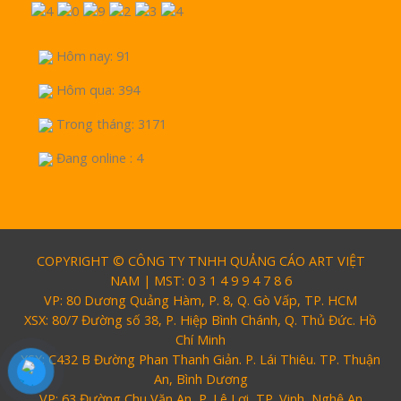
Hôm nay: 91
Hôm qua: 394
Trong tháng: 3171
Đang online : 4
COPYRIGHT © CÔNG TY TNHH QUẢNG CÁO ART VIỆT
NAM | MST: 0 3 1 4 9 9 4 7 8 6
VP: 80 Dương Quảng Hàm, P. 8, Q. Gò Vấp, TP. HCM
XSX: 80/7 Đường số 38, P. Hiệp Bình Chánh, Q. Thủ Đức. Hồ
Chí Minh
XSX: C432 B Đường Phan Thanh Giản. P. Lái Thiêu. TP. Thuận
An, Bình Dương
VP: 63 Đường Chu Văn An, P. Lê Lợi, TP. Vinh, Nghệ An