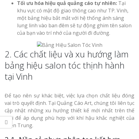
Tối ưu hóa hiệu quả quảng cáo tự nhiên:
Tại
Top 10 Mẫu 
khu vực có mật độ giao thông cao như TP. Vinh,
Hiệu Shop Q
một bảng hiệu bắt mắt với hệ thống ánh sáng
Nghệ An Đẹp
lung linh vào ban đêm sẽ tự động ghim tên salon
của bạn vào trí nhớ của người đi đường.
2. Các chất liệu và xu hướng làm
bảng hiệu salon tóc thịnh hành
Làm Bảng Hi
tại Vinh
Thuốc Nghệ An Chuẩn
Làm Hộp Đèn
Để tạo nên sự khác biệt, việc lựa chọn chất liệu đóng
Mỏng Nghệ 
vai trò quyết định. Tại Quảng Cáo Art, chúng tôi liên tục
Hút
cập nhật những xu hướng thiết kế mới nhất trên thế
giới để áp dụng phù hợp với khí hậu khắc nghiệt của
miền Trung.