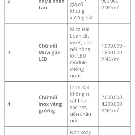
2
nhựa nhân
900.000
gia cố
tạo
VNĐ/m²
khung
xương sắt
Mica Đài
Loan cắt
laser, uốn
Chữ nổi
1.000.000 –
nổi hông,
3
Mica gắn
1.800.000
lót LED
LED
VNĐ/m²
module
chống
nước
Inox 304
không rỉ,
Chữ nổi
2.600.000 –
cắt fiber
4
Inox vàng
4.200.000
sắc nét,
gương
VNĐ/m²
uốn chân
nổi
Đèn xoay