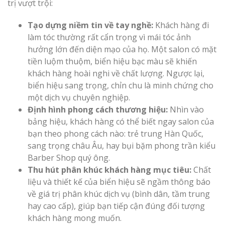
trị vượt trội:
Tạo dựng niềm tin về tay nghề:
Khách hàng đi
làm tóc thường rất cẩn trọng vì mái tóc ảnh
hưởng lớn đến diện mạo của họ. Một salon có mặt
tiền luộm thuộm, biển hiệu bạc màu sẽ khiến
khách hàng hoài nghi về chất lượng. Ngược lại,
Làm Biển Côn
Mica Tại Vinh Lấy Nga
biển hiệu sang trọng, chỉn chu là minh chứng cho
một dịch vụ chuyên nghiệp.
Định hình phong cách thương hiệu:
Nhìn vào
Làm biển quả
bảng hiệu, khách hàng có thể biết ngay salon của
tại Vinh Nghệ An
bạn theo phong cách nào: trẻ trung Hàn Quốc,
sang trọng châu Âu, hay bụi bặm phong trần kiểu
Làm Biển Hiệ
Barber Shop quý ông.
Nam Đàn Uy Tín Giá X
Thu hút phân khúc khách hàng mục tiêu:
Chất
liệu và thiết kế của biển hiệu sẽ ngầm thông báo
Làm Biển Qu
về giá trị phân khúc dịch vụ (bình dân, tầm trung
Mỹ Phẩm Vinh Thu Hú
hay cao cấp), giúp bạn tiếp cận đúng đối tượng
Hàng
khách hàng mong muốn.