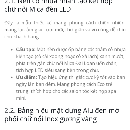
2.1. Nền cỏ nhựa nhân tạo kết hợp
chữ nổi Mica đèn LED
Đây là mẫu thiết kế mang phong cách thiên nhiên,
mang lại cảm giác tươi mới, thư giãn và vô cùng dễ chịu
cho khách hàng.
Cấu tạo:
Mặt nền được ốp bằng các thảm cỏ nhựa
kiến tạo (cỏ cải xoong hoặc cỏ xà lách) xanh mướt,
phía trên gắn chữ nổi Mica Đài Loan uốn chân,
tích hợp LED siêu sáng bên trong chữ.
Ưu điểm:
Tạo hiệu ứng thị giác cực kỳ tốt vào ban
ngày lẫn ban đêm. Mang phong cách Eco trẻ
trung, thích hợp cho các salon tóc kết hợp spa
mini.
2.2. Bảng hiệu mặt dựng Alu đen mờ
phối chữ nổi Inox gương vàng