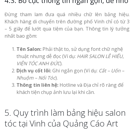
4.3. Bố cục thông tin ngắn gọn, dễ nhớ
Đừng tham lam đưa quá nhiều chữ lên bảng hiệu.
Khách hàng di chuyển trên đường phố Vinh chỉ có từ 3
– 5 giây để lướt qua tiệm của bạn. Thông tin lý tưởng
nhất bao gồm:
Tên Salon:
Phải thật to, sử dụng font chữ nghệ
thuật nhưng dễ đọc (Ví dụ:
HAIR SALON LÊ HIẾU
,
VIỆN TÓC ANH ĐỨC
).
Dịch vụ cốt lõi:
Ghi ngắn gọn (Ví dụ:
Cắt – Uốn –
Nhuộm – Nối Tóc
).
Thông tin liên hệ:
Hotline và Địa chỉ rõ ràng để
khách tiện chụp ảnh lưu lại khi cần.
5. Quy trình làm bảng hiệu salon
tóc tại Vinh của Quảng Cáo Art