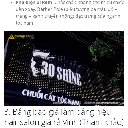
Phụ kiện đi kèm:
Chắc chắn không thể thiếu chiếc
đèn xoay. Barber Pole (biểu tượng ba màu đỏ –
trắng – xanh truyền thống) đặc trưng của ngành
tóc nam.
3. Bảng báo giá làm bảng hiệu
hair salon giá rẻ Vinh (Tham khảo)