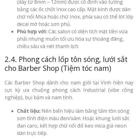
(dày từ 8mm – 12mm) được cố định vào tường
bằng các ốc chốt Inox cao cấp. Mặt kính được dán
chữ nổi Mica hoặc chữ Inox, phía sau có thể lót lớp
decal mờ hoặc sơn phủ.
Phù hợp với:
Các salon có diện tích mặt tiền vừa
phải nhưng muốn tối ưu hóa sự thoáng đãng,
chiều sâu và nét thanh lịch.
2.4. Phong cách lốp tôn sóng, lưới sắt
cho Barber Shop (Tiệm tóc nam)
Các Barber Shop dành cho nam giới tại Vinh hiện nay
cực kỳ ưa chuộng phong cách Industrial (vibe công
nghiệp), bụi bặm và nam tính.
Chất liệu:
Nền biển hiệu làm bằng tấm tôn sóng
sơn tĩnh điện màu đen/xám. Hoặc khung lưới sắt
đan caro, kết hợp chữ nổi đổ keo mica giả neon
dán trực tiếp.