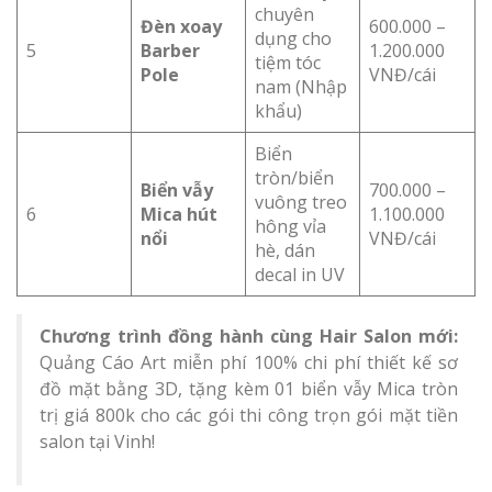
chuyên
Đèn xoay
600.000 –
dụng cho
5
Barber
1.200.000
tiệm tóc
Pole
VNĐ/cái
nam (Nhập
khẩu)
Biển
tròn/biển
Biển vẫy
700.000 –
vuông treo
6
Mica hút
1.100.000
hông vỉa
nổi
VNĐ/cái
hè, dán
decal in UV
Chương trình đồng hành cùng Hair Salon mới:
Quảng Cáo Art miễn phí 100% chi phí thiết kế sơ
đồ mặt bằng 3D, tặng kèm 01 biển vẫy Mica tròn
trị giá 800k cho các gói thi công trọn gói mặt tiền
salon tại Vinh!