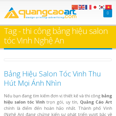
Làm bảng hiệu gỗ tại
Làm Biển Hiệ
Nha Trang
Cà Phê Bình Dương Tr
Tag - thi công bảng hiệu salon
Làm bảng hiệ
tóc Vinh Nghệ An
sữa Bình Dương
Làm biển hiệ
Thuận An Bì
Bảng gỗ treo cửa
Dương
theo yêu cầu
Bảng Hiệu Salon Tóc Vinh Thu
Hút Mọi Ánh Nhìn
Nếu bạn đang tìm kiếm đơn vị thiết kế và thi công
bảng
Thi công biể
hiệu salon tóc Vinh
trọn gói, uy tín,
Quảng Cáo Art
cáo Thuận An
chính là điểm đến hoàn hảo nhất. Thành phố Vinh
Dương
(Nghệ An) đang chứng kiến sự phát triển vượt bậc về