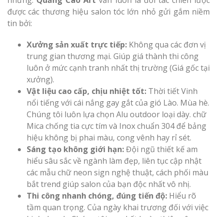
nhưng.
Quảng Cáo Art
vẫn luôn là đối tác chiến lược
được các thương hiệu salon tóc lớn nhỏ gửi gắm niềm
tin bởi:
Xưởng sản xuất trực tiếp:
Không qua các đơn vị
trung gian thương mại. Giúp giá thành thi công
luôn ở mức cạnh tranh nhất thị trường (Giá gốc tại
xưởng).
Vật liệu cao cấp, chịu nhiệt tốt:
Thời tiết Vinh
nổi tiếng với cái nắng gay gắt của gió Lào. Mùa hè.
Chúng tôi luôn lựa chọn Alu outdoor loại dày. chữ
Mica chống tia cực tím và Inox chuẩn 304 để bảng
hiệu không bị phai màu, cong vênh hay rỉ sét.
Sáng tạo không giới hạn:
Đội ngũ thiết kế am
hiểu sâu sắc về ngành làm đẹp, liên tục cập nhật
các mẫu chữ neon sign nghệ thuật, cách phối màu
bắt trend giúp salon của bạn độc nhất vô nhị.
Thi công nhanh chóng, đúng tiến độ:
Hiểu rõ
tầm quan trọng. Của ngày khai trương đối với việc