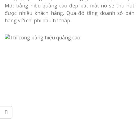
Làm bảng hiệu gỗ tại
Dương
Một bảng hiệu quảng cáo đẹp bắt mắt nó sẽ thu hút
Biên Hòa
được nhiều khách hàng. Qua đó tăng doanh số bán
hàng với chi phí đầu tư thâp.
Làm biển hiệ
Làm bảng hiệu gỗ tại
tóc Thuận An
Nghệ An
Thi công biể
cáo Vinh
Làm biển quả
Nghệ An giá 