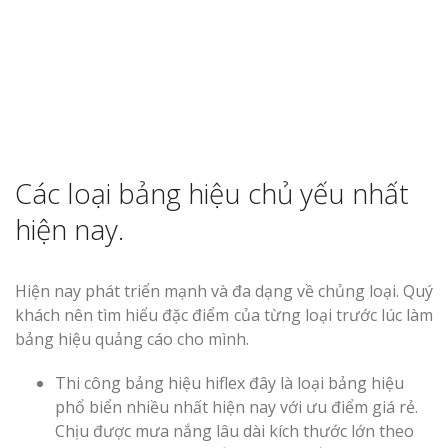
Thi Công Bản
Nghệ An Nâng Tầm T
Hiệu
Các loại bảng hiệu chủ yếu nhất
hiện nay.
Làm Biển Led
Rẻ Tại Vinh Giải Pháp 
Quả
Hiện nay phát triển mạnh và đa dạng về chủng loại. Quý
khách nên tìm hiểu đặc điểm của từng loại trước lúc làm
Làm Hộp Đèn
bảng hiệu quảng cáo cho mình.
Cáo Tại Vinh Giá Rẻ
Thi công bảng hiệu hiflex đây là loại bảng hiệu
Biển Led Chạ
phổ biển nhiều nhất hiện nay với ưu điểm giá rẻ.
Ma Trận Ngh
Chịu được mưa nắng lâu dài kích thước lớn theo
Thi Công Ch