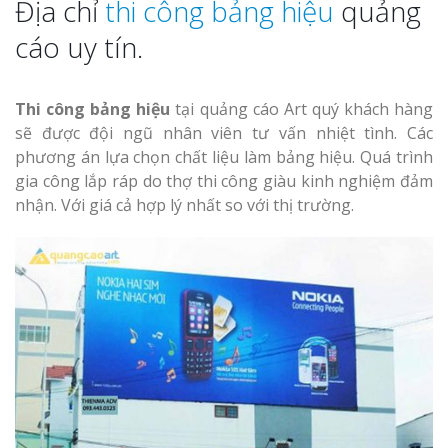
Địa chỉ
thi công bảng hiệu
quảng
cáo uy tín.
Top 10 Mẫu 
Hiệu Shop Q
Nghệ An Đẹp
Thi công bảng hiệu
tại quảng cáo Art quý khách hàng
sẽ được đội ngũ nhân viên tư vấn nhiệt tình. Các
phương án lựa chọn chất liệu làm bảng hiệu. Quá trình
gia công lắp ráp do thợ thi công giàu kinh nghiệm đảm
nhận. Với giá cả hợp lý nhất so với thị trường.
Làm Bảng Hi
Thuốc Nghệ An Chuẩn
Làm Hộp Đèn
Mỏng Nghệ 
Hút