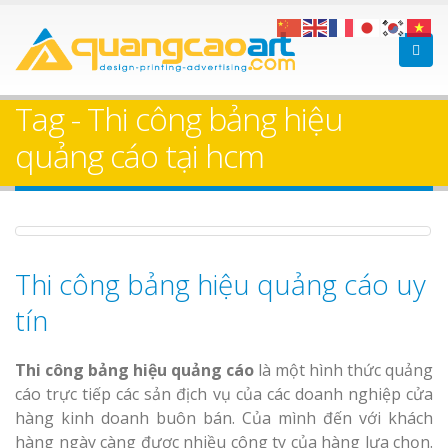
Làm bảng hiệu gỗ tại
Làm Biển Hiệ
Nha Trang
Cà Phê Bình
Tag - Thi công bảng hiệu
Trọn Gói
quảng cáo tại hcm
Làm bảng hiệ
sữa Bình Dương
Làm biển hiệ
Bảng gỗ treo cửa
Thuận An Bì
theo yêu cầu
Thi công bảng hiệu quảng cáo uy
Dương
tín
Thi công bảng hiệu quảng cáo
là một hình thức quảng
cáo trực tiếp các sản địch vụ của các doanh nghiệp cửa
Thi công biể
hàng kinh doanh buôn bán. Của mình đến với khách
cáo Thuận An
hàng ngày càng được nhiều công ty của hàng lựa chọn.