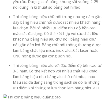
yêu cầu. Được gia cố bằng khung sắt vuông 2-25
Nghiệp
nôi dung in kĩ thuật số bằng bạt hiflex.
Thi công bảng hiệu chữ nổi trong nhưng năm gần
đây bảng hiệu chữ nổi được rất nhiều khách hàng
lựa chọn. Bởi có nhiều ưu điểm như độ bền cao
màu sắc đa dạng. Có thể kết hợp với các chất liệu
khác như bảng hiệu alu chữ nổi, bảng hiệu chữ
Làm Biển Côn
nổi gắn đèn led. Bảng chữ nổi thông thường được
Mica Tại Vinh Lấy Nga
làm bằng chất liệu mica, inox, alu…Cắt laser hoặc
CNC hông được gia công uốn nổi.
Làm biển quả
tại Vinh Nghệ An
Thi công bảng hiệu alu với đặc điểm độ bền cao từ
3-5 năm. Có thể kết hợp với nhiều chất liệu khác
Làm Biển Hiệ
làm bảng hiệu như bảng alu chữ nổi mica, inox.
Nam Đàn Uy Tín Giá X
Màu sắc đa dạng sang trọng sạch sẽ đó là những
ưu điểm khi chúng ta lựa chọn làm bảng hiệu alu.
Làm Biển Qu
Mỹ Phẩm Vinh Thu Hú
Hàng