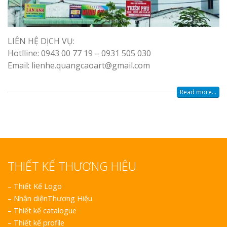
LIÊN HỆ DỊCH VỤ:
Hotlline: 0943 00 77 19 – 0931 505 030
Email: lienhe.quangcaoart@gmail.com
Read more...
THIẾT KẾ THƯƠNG HIỆU
–
Thiết Kế Logo
–
Nhận diệnThương Hiệu
–
Thiết kế catalogue
–
Thiết kế profile