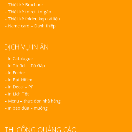
–
Thiết kế Brochure
–
Thiết kế tờ rơi, tờ gấp
–
Thiết kế folder, kẹp tài liệu
–
Name card – Danh thiếp
DỊCH VỤ IN ẤN
– In Catalogue
– In Tờ Rơi – Tờ Gấp
– In Folder
– In Bạt Hiflex
– In Decal – PP
– In Lịch Tết
– Menu – thực đơn nhà hàng
– In bao đũa – muỗng.
THI CÔNG QUẢNG CÁO