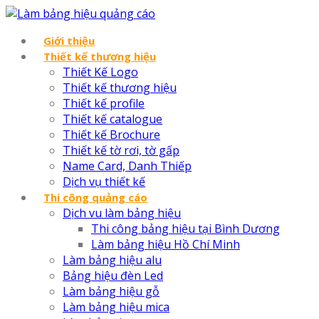
Giới thiệu
Thiết kế thương hiệu
Thiết Kế Logo
Thiết kế thương hiệu
Thiết kế profile
Thiết kế catalogue
Thiết kế Brochure
Thiết kế tờ rơi, tờ gấp
Name Card, Danh Thiếp
Dịch vụ thiết kế
Thi công quảng cáo
Dịch vu làm bảng hiệu
Thi công bảng hiệu tại Bình Dương
Làm bảng hiệu Hồ Chí Minh
Làm bảng hiệu alu
Bảng hiệu đèn Led
Làm bảng hiệu gỗ
Làm bảng hiệu mica