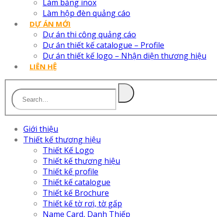
Làm bảng inox
Làm hộp đèn quảng cáo
DỰ ÁN MỚI
Dự án thi công quảng cáo
Dự án thiết kế catalogue – Profile
Dự án thiết kế logo – Nhận diện thương hiệu
LIÊN HỆ
Giới thiệu
Thiết kế thương hiệu
Thiết Kế Logo
Thiết kế thương hiệu
Thiết kế profile
Thiết kế catalogue
Thiết kế Brochure
Thiết kế tờ rơi, tờ gấp
Name Card, Danh Thiếp