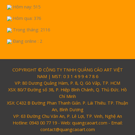
Hôm nay: 515
Hôm qua: 376
Trong tháng: 2116
Đang online : 2
COPYRIGHT © CÔNG TY TNHH QUẢNG CÁO ART VIỆT
NAM | MST: 0 3 1 4 9 9 4 7 8 6
VP: 80 Dương Quảng Hàm, P. 8, Q. Gò Vấp, TP. HCM
XSX: 80/7 Đường số 38, P. Hiệp Bình Chánh, Q. Thủ Đức. Hồ
Chí Minh
XSX: C432 B Đường Phan Thanh Giản. P. Lái Thiêu. TP. Thuận
An, Bình Dương
VP: 63 Đường Chu Văn An, P. Lê Lợi, TP. Vinh, Nghệ An
Hotline: 0943 00 77 19 - Web: quangcaoart.com - Email:
contact@quangcaoart.com