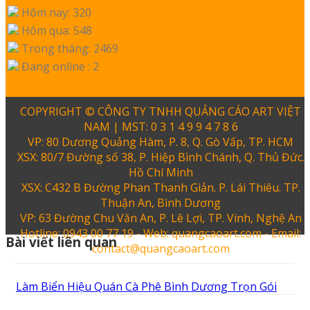
Hôm nay: 320
Hôm qua: 548
Trong tháng: 2469
Đang online : 2
COPYRIGHT © CÔNG TY TNHH QUẢNG CÁO ART VIỆT
NAM | MST: 0 3 1 4 9 9 4 7 8 6
VP: 80 Dương Quảng Hàm, P. 8, Q. Gò Vấp, TP. HCM
XSX: 80/7 Đường số 38, P. Hiệp Bình Chánh, Q. Thủ Đức.
Hồ Chí Minh
XSX: C432 B Đường Phan Thanh Giản. P. Lái Thiêu. TP.
Thuận An, Bình Dương
VP: 63 Đường Chu Văn An, P. Lê Lợi, TP. Vinh, Nghệ An
Hotline: 0943 00 77 19 - Web: quangcaoart.com - Email:
Bài viết liên quan
contact@quangcaoart.com
Làm Biển Hiệu Quán Cà Phê Bình Dương Trọn Gói