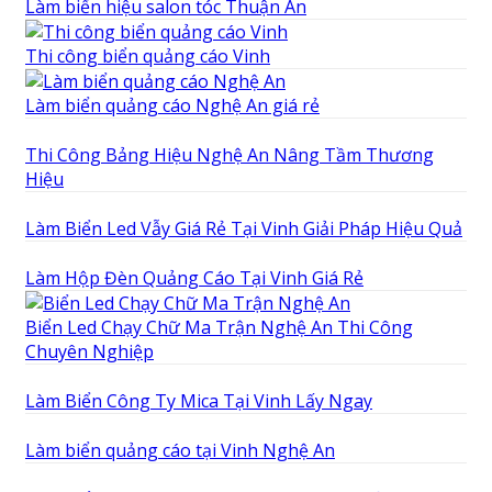
Làm biển hiệu salon tóc Thuận An
Thi công biển quảng cáo Vinh
Làm biển quảng cáo Nghệ An giá rẻ
Thi Công Bảng Hiệu Nghệ An Nâng Tầm Thương
Hiệu
Làm Biển Led Vẫy Giá Rẻ Tại Vinh Giải Pháp Hiệu Quả
Làm Hộp Đèn Quảng Cáo Tại Vinh Giá Rẻ
Biển Led Chạy Chữ Ma Trận Nghệ An Thi Công
Chuyên Nghiệp
Làm Biển Công Ty Mica Tại Vinh Lấy Ngay
Làm biển quảng cáo tại Vinh Nghệ An