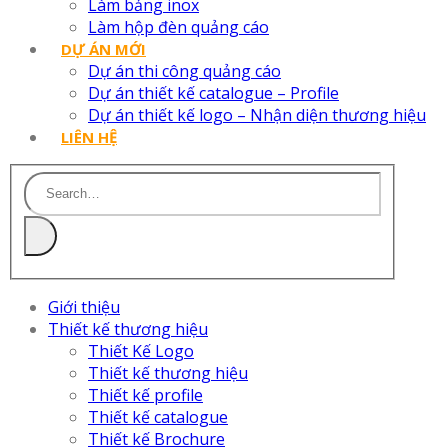
Làm bảng inox
Làm hộp đèn quảng cáo
DỰ ÁN MỚI
Dự án thi công quảng cáo
Dự án thiết kế catalogue – Profile
Dự án thiết kế logo – Nhận diện thương hiệu
LIÊN HỆ
Giới thiệu
Thiết kế thương hiệu
Thiết Kế Logo
Thiết kế thương hiệu
Thiết kế profile
Thiết kế catalogue
Thiết kế Brochure