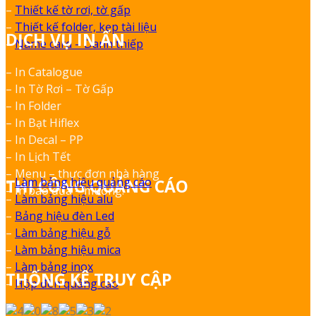
–
Thiết kế tờ rơi, tờ gấp
–
Thiết kế folder, kẹp tài liệu
DỊCH VỤ IN ẤN
–
Name card – Danh thiếp
– In Catalogue
– In Tờ Rơi – Tờ Gấp
– In Folder
– In Bạt Hiflex
– In Decal – PP
– In Lịch Tết
– Menu – thực đơn nhà hàng
–
Làm bảng hiệu quảng cáo
THI CÔNG QUẢNG CÁO
– In bao đũa – muỗng.
–
Làm bảng hiệu alu
–
Bảng hiệu đèn Led
–
Làm bảng hiệu gỗ
–
Làm bảng hiệu mica
–
Làm bảng inox
THỐNG KÊ TRUY CẬP
–
Hộp đèn quảng cáo