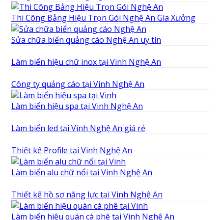
Thi Công Bảng Hiệu Trọn Gói Nghệ An Gía Xưởng
Sửa chữa biển quảng cáo Nghệ An uy tín
Làm biển hiệu chữ inox tại Vinh Nghệ An
Công ty quảng cáo tại Vinh Nghệ An
Làm biển hiệu spa tại Vinh Nghệ An
Làm biển led tại Vinh Nghệ An giá rẻ
Thiết kế Profile tại Vinh Nghệ An
Làm biển alu chữ nổi tại Vinh Nghệ An
Thiết kế hồ sơ năng lực tại Vinh Nghệ An
Làm biển hiệu quán cà phê tại Vinh Nghệ An