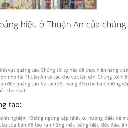
cà phê tại Vinh Nghệ
An
Làm Hộp Đèn Quả
Tại Vinh Giá Rẻ
 bảng hiệu ở Thuận An của chúng 
Biển Led Chạy Ch
Trận Nghệ An Thi
g Ty
Chuyên Nghiệp
y
Làm biển hiệu tại
Vinh Nghệ An
ng cáo
ĩnh vực quảng cáo. Chúng tôi tự hào đã thực hiện hàng tră
Mẫu biển quán cà
n nhỏ tại Thuận An và các khu vực lân cận. Chúng tôi hiểu
phê bằng gỗ đẹp
 quan đến quảng cáo. Và cam kết mang đến cho bạn những s
u Tại
ắt khe nhất.
ưởng
Làm Biển Công Ty
Tại Vinh Lấy Ngay
ng tạo:
ảng Cáo
t Khách
Làm biển quảng cá
u kinh nghiệm. Không ngừng cập nhật xu hướng thiết kế mớ
Vinh Nghệ An
 cầu của bạn để tạo ra những mẫu bảng hiệu độc đáo, ấn