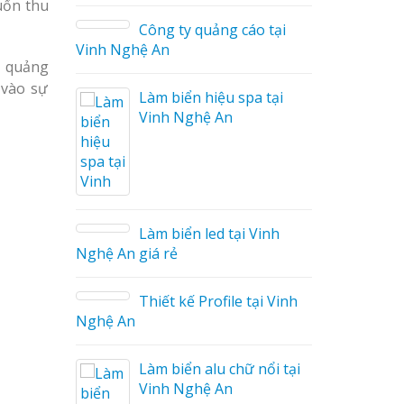
uốn thu
Công ty quảng cáo tại
Vinh Nghệ An
u quảng
 vào sự
Làm biển hiệu spa tại
Vinh Nghệ An
áo
Làm biển led tại Vinh
Nghệ An giá rẻ
Thiết kế Profile tại Vinh
ệu
Nghệ An
g Hiệu
Làm biển alu chữ nổi tại
Giá Rẻ
Vinh Nghệ An
ả