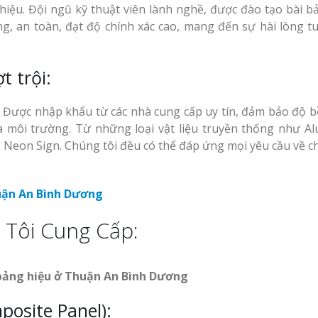
Mẫu biển hiệu gỗ
hiệu. Đội ngũ kỹ thuật viên lành nghề, được đào tạo bài b
Bảng
vintage ấn tượng
Làm Biển Hiệu Tạ
g, an toàn, đạt độ chính xác cao, mang đến sự hài lòng tu
uần Áo
Đàn Uy Tín Giá Xưởng
t trội:
Làm Biển Quảng 
Phẩm Vinh Thu Hút Khách 
Làm biển gỗ tại Ninh
. Được nhập khẩu từ các nhà cung cấp uy tín, đảm bảo độ b
Binh đẹp giá rẻ
Top 10 Mẫu Bảng
a môi trường. Từ những loại vật liệu truyền thống như Alu
Shop Quần Áo Ng
 Neon Sign. Chúng tôi đều có thể đáp ứng mọi yêu cầu về ch
Đẹp
Làm biển gỗ tại Hà
ệu Nhà
Giang đẹp giá rẻ
 GPP
 Siêu
 Tôi Cung Cấp:
An Thu
Bảng gỗ treo cửa
 bảng hiệu ở Thuận An Bình Dương
Làm Bảng Hiệu N
handmade cổ điển
Thuốc Nghệ An Chuẩn GPP
osite Panel):