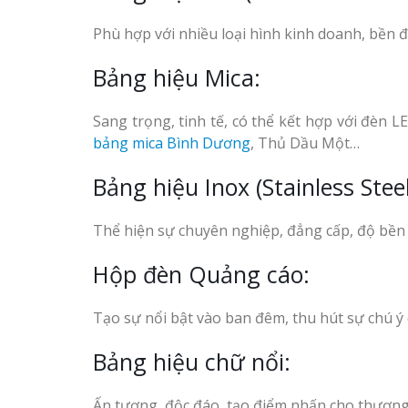
Làm biển gỗ tại Hà Giang
đẹp giá rẻ
Phù hợp với nhiều loại hình kinh doanh, bền đ
Bảng hiệu Mica:
Sang trọng, tinh tế, có thể kết hợp với đèn 
Bảng gỗ treo cửa
bảng mica Bình Dương
, Thủ Dầu Một…
handmade cổ điển
Bảng hiệu Inox (Stainless Steel
Thể hiện sự chuyên nghiệp, đẳng cấp, độ bền c
Hộp đèn Quảng cáo:
Tạo sự nổi bật vào ban đêm, thu hút sự chú ý
Bảng hiệu chữ nổi:
Ấn tượng, độc đáo, tạo điểm nhấn cho thương