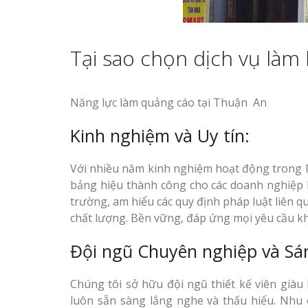
Tại sao chọn dịch vụ làm
Thiết kế hồ sơ năng lực
Làm Biển Côn
Năng lực làm quảng cáo tại Thuận An
tại Vinh Nghệ An
Mica Tại Vinh Lấy Nga
Kinh nghiệm và Uy tín:
Làm biển hiệu quán cà
Làm biển quả
phê tại Vinh Nghệ An
tại Vinh Nghệ An
Với nhiều năm kinh nghiệm hoạt động trong l
bảng hiệu thành công cho các doanh nghiệp lớ
trường, am hiểu các quy định pháp luật liên
Làm Biển Hiệ
chất lượng. Bền vững, đáp ứng mọi yêu cầu kh
Nam Đàn Uy Tín Giá X
Đội ngũ Chuyên nghiệp và Sá
Làm Biển Qu
Mỹ Phẩm Vinh Thu Hú
Làm biển hiệu tại Vinh
Chúng tôi sở hữu đội ngũ thiết kế viên già
Hàng
Nghệ An
luôn sẵn sàng lắng nghe và thấu hiểu. Nhu