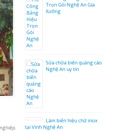
Trọn Gói Nghệ An Gía
Xưởng
ng cáo
ương
Sửa chữa biển quảng cáo
Nghệ An uy tín
on tóc
Làm biển hiệu chữ inox
tại Vinh Nghệ An
nghiệp.
ng cáo