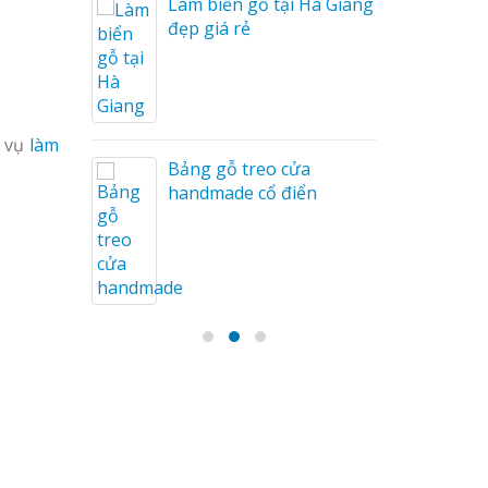
Làm biển gỗ tại Hà Giang
u Mỏng
đẹp giá rẻ
h vụ
làm
Bảng gỗ treo cửa
handmade cổ điển