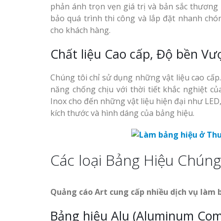
phản ánh trọn vẹn giá trị và bản sắc thương 
Top 10 Mẫu 
Mẫu biển quán cà phê
bảo quá trình thi công và lắp đặt nhanh chón
Hiệu Shop Q
bằng gỗ đẹp
cho khách hàng.
Nghệ An Đẹp
Chất liệu Cao cấp, Độ bền Vượ
Chúng tôi chỉ sử dụng những vật liệu cao cấp
năng chống chịu với thời tiết khắc nghiệt củ
Inox cho đến những vật liệu hiện đại như LED,
Mẫu biển hiệu gỗ vintage
kích thước và hình dáng của bảng hiệu.
Làm Bảng Hi
ấn tượng
Thuốc Nghệ An Chuẩn
Làm Hộp Đèn
Các loại Bảng Hiệu Chúng
Mỏng Nghệ 
Hút
Làm biển gỗ tại Ninh
Quảng cáo Art cung cấp nhiều dịch vụ làm
Binh đẹp giá rẻ
Bảng hiệu Alu (Aluminum Comp