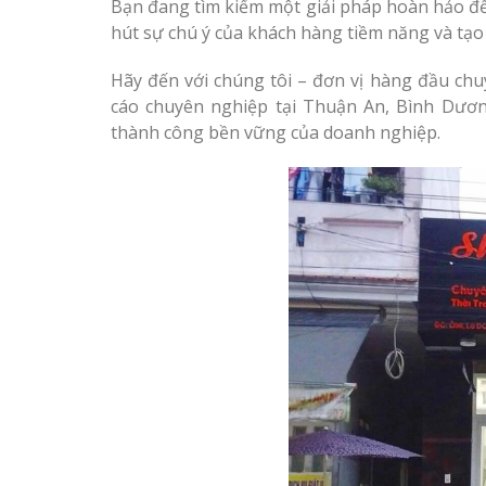
Bạn đang tìm kiếm một giải pháp hoàn hảo đ
hút sự chú ý của khách hàng tiềm năng và tạo 
Công ty quảng cáo tại
Vinh Nghệ An
Hãy đến với chúng tôi – đơn vị hàng đầu chuy
cáo chuyên nghiệp tại Thuận An, Bình Dươ
Làm biển hiệu spa tại
Thi Công Bản
thành công bền vững của doanh nghiệp.
Vinh Nghệ An
Nghệ An Nâng Tầm T
Hiệu
Làm Biển Led
Rẻ Tại Vinh Giải Pháp 
Quả
Làm biển led tại Vinh
Nghệ An giá rẻ
Làm Hộp Đèn
Cáo Tại Vinh Giá Rẻ
Thiết kế Profile tại Vinh
Nghệ An
Biển Led Chạ
Ma Trận Ngh
Làm biển alu chữ nổi tại
Thi Công Ch
Vinh Nghệ An
Nghiệp