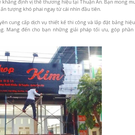
ể khẳng định vị thế thương hiệu tại Thuận An. Bạn mong m
Vinh
ấn tượng khó phai ngay từ cái nhìn đầu tiên.
Làm biển led tại Vinh
Nghệ An giá rẻ
ên cung cấp dịch vụ thiết kế thi công và lắp đặt bảng hiệ
ng. Mang đến cho bạn những giải pháp tối ưu, góp phần
Thiết kế Profile tại
g Hiệu
Vinh Nghệ An
hương
Làm biển quảng c
Làm biển alu chữ nổi
Nghệ An giá rẻ
tại Vinh Nghệ An
 Vẫy Giá
Hiệu
 Quảng
Thi Công Bảng Hi
Thiết kế hồ sơ năng
Nghệ An Nâng Tầm Thươn
y Chữ
lực tại Vinh Nghệ An
ệ An
Làm Biển Led Vẫy 
uyên
Làm biển hiệu quán
Tại Vinh Giải Pháp Hiệu Qu