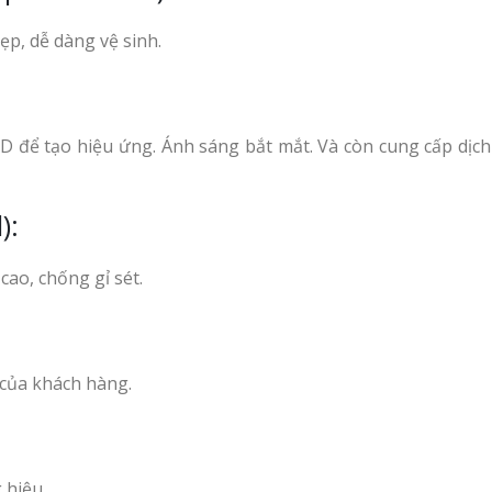
Làm Hộp Đèn Siê
ẹp, dễ dàng vệ sinh.
Nghệ An Thu Hút
LED để tạo hiệu ứng. Ánh sáng bắt mắt. Và còn cung cấp dịc
):
ao, chống gỉ sét.
 của khách hàng.
 hiệu.