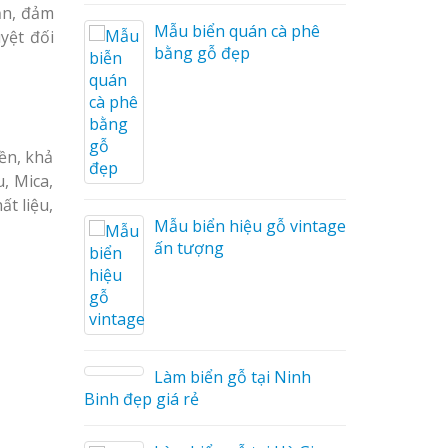
ản, đảm
i Nam
Mẫu biển quán cà phê
yệt đối
bằng gỗ đẹp
Cáo Mỹ
Hàng
ền, khả
 Hiệu
, Mica,
hệ An
ất liệu,
Mẫu biển hiệu gỗ vintage
ấn tượng
Làm biển gỗ tại Ninh
hà
Binh đẹp giá rẻ