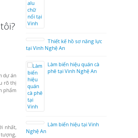
ng Cáo
tôi?
ữ Ma
 Công
Thiết kế hồ sơ năng lực
tại Vinh Nghệ An
Làm biển hiệu quán cà
phê tại Vinh Nghệ An
m dự án
 rõ thị
ản phẩm
 Mica
o tại
Làm biển hiệu tại Vinh
i nhất,
Nghệ An
 tượng,