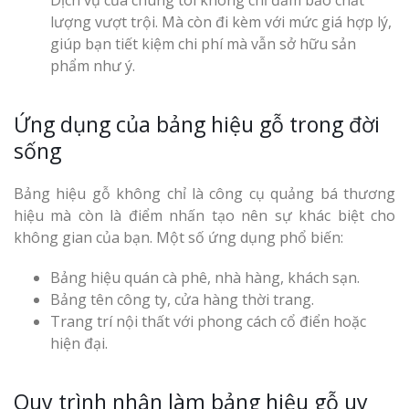
Dịch vụ của chúng tôi không chỉ đảm bảo chất
lượng vượt trội. Mà còn đi kèm với mức giá hợp lý,
giúp bạn tiết kiệm chi phí mà vẫn sở hữu sản
phẩm như ý.
Ứng dụng của bảng hiệu gỗ trong đời
Làm Biển Côn
sống
Mica Tại Vinh Lấy Nga
Bảng hiệu gỗ không chỉ là công cụ quảng bá thương
Làm biển quả
hiệu mà còn là điểm nhấn tạo nên sự khác biệt cho
tại Vinh Nghệ An
không gian của bạn. Một số ứng dụng phổ biến:
Làm Biển Hiệ
Bảng hiệu quán cà phê, nhà hàng, khách sạn.
Nam Đàn Uy Tín Giá X
Bảng tên công ty, cửa hàng thời trang.
Trang trí nội thất với phong cách cổ điển hoặc
Làm Biển Qu
hiện đại.
Mỹ Phẩm Vinh Thu Hú
Hàng
Quy trình nhận làm bảng hiệu gỗ uy