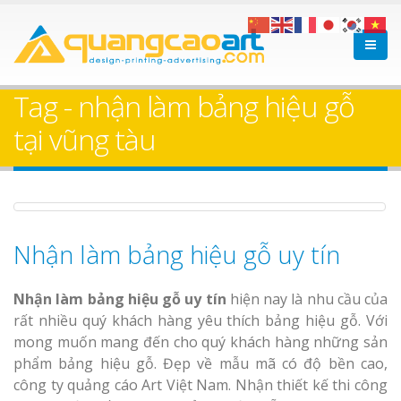
Làm bảng hiệu gỗ tại
Làm Biển Hiệ
Nha Trang
Cà Phê Bình Dương Tr
Tag - nhận làm bảng hiệu gỗ
Làm bảng hiệ
tại vũng tàu
sữa Bình Dương
Làm biển hiệ
Thuận An Bì
Bảng gỗ treo cửa
Dương
theo yêu cầu
Nhận làm bảng hiệu gỗ uy tín
Nhận làm bảng hiệu gỗ uy tín
hiện nay là nhu cầu của
rất nhiều quý khách hàng yêu thích bảng hiệu gỗ. Với
mong muốn mang đến cho quý khách hàng những sản
Thi công biể
phẩm bảng hiệu gỗ. Đẹp về mẫu mã có độ bền cao,
cáo Thuận An
công ty quảng cáo Art Việt Nam. Nhận thiết kế thi công
Dương