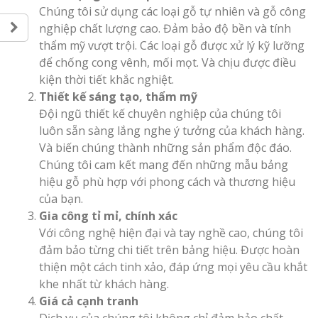
Chúng tôi sử dụng các loại gỗ tự nhiên và gỗ công
nghiệp chất lượng cao. Đảm bảo độ bền và tính
thẩm mỹ vượt trội. Các loại gỗ được xử lý kỹ lưỡng
để chống cong vênh, mối mọt. Và chịu được điều
Thi Công Bản
kiện thời tiết khắc nghiệt.
Nghệ An Nâng Tầm T
Thiết kế sáng tạo, thẩm mỹ
Hiệu
Đội ngũ thiết kế chuyên nghiệp của chúng tôi
luôn sẵn sàng lắng nghe ý tưởng của khách hàng.
Làm Biển Led
Và biến chúng thành những sản phẩm độc đáo.
Rẻ Tại Vinh Giải Pháp 
Chúng tôi cam kết mang đến những mẫu bảng
Quả
hiệu gỗ phù hợp với phong cách và thương hiệu
của bạn.
Làm Hộp Đèn
Gia công tỉ mỉ, chính xác
Cáo Tại Vinh Giá Rẻ
Với công nghệ hiện đại và tay nghề cao, chúng tôi
đảm bảo từng chi tiết trên bảng hiệu. Được hoàn
thiện một cách tinh xảo, đáp ứng mọi yêu cầu khắt
Biển Led Chạ
khe nhất từ khách hàng.
Ma Trận Ngh
Thi Công Ch
Giá cả cạnh tranh
Nghiệp