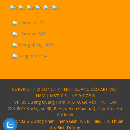
Hôm nay: 171
Hôm qua: 537
Trong tháng: 2857
Đang online : 4
COPYRIGHT © CÔNG TY TNHH QUẢNG CÁO ART VIỆT
NAM | MST: 0 3 1 4 9 9 4 7 8 6
VP: 80 Dương Quảng Hàm, P. 8, Q. Gò Vấp, TP. HCM
XSX: 80/7 Đường số 38, P. Hiệp Bình Chánh, Q. Thủ Đức. Hồ
Chí Minh
XSX: C432 B Đường Phan Thanh Giản. P. Lái Thiêu. TP. Thuận
An, Bình Dương