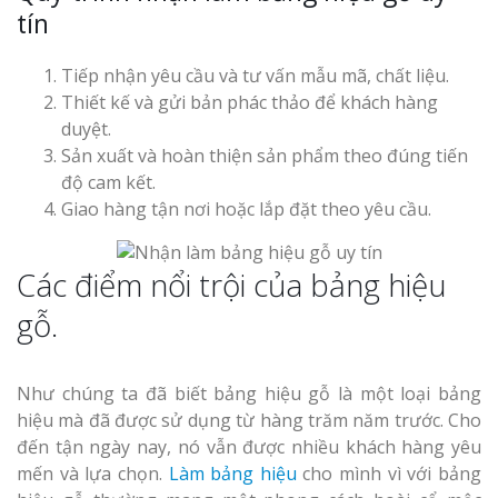
tín
Top 10 Mẫu 
Hiệu Shop Q
Nghệ An Đẹp
Tiếp nhận yêu cầu và tư vấn mẫu mã, chất liệu.
Thiết kế và gửi bản phác thảo để khách hàng
duyệt.
Sản xuất và hoàn thiện sản phẩm theo đúng tiến
độ cam kết.
Giao hàng tận nơi hoặc lắp đặt theo yêu cầu.
Làm Bảng Hi
Các điểm nổi trội của bảng hiệu
Thuốc Nghệ An Chuẩn
gỗ.
Làm Hộp Đèn
Mỏng Nghệ 
Hút
Như chúng ta đã biết bảng hiệu gỗ là một loại bảng
hiệu mà đã được sử dụng từ hàng trăm năm trước. Cho
đến tận ngày nay, nó vẫn được nhiều khách hàng yêu
mến và lựa chọn.
Làm bảng hiệu
cho mình vì với bảng