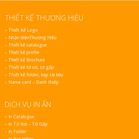
THIẾT KẾ THƯƠNG HIỆU
–
Thiết Kế Logo
–
Nhận diệnThương Hiệu
–
Thiết kế catalogue
–
Thiết kế profile
–
Thiết kế Brochure
–
Thiết kế tờ rơi, tờ gấp
–
Thiết kế folder, kẹp tài liệu
–
Name card – Danh thiếp
DỊCH VỤ IN ẤN
– In Catalogue
– In Tờ Rơi – Tờ Gấp
– In Folder
– In Bạt Hiflex