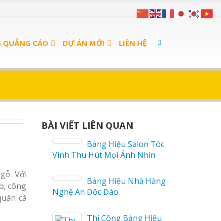
G QUẢNG CÁO
DỰ ÁN MỚI
LIÊN HỆ
BÀI VIẾT LIÊN QUAN
án Cà
Bảng Hiệu Salon Tóc
Vinh Thu Hút Mọi Ánh Nhìn
gỗ. Với
 sữa
Bảng Hiệu Nhà Hàng
o, công
Nghệ An Độc Đáo
quán cà
a Thuận
Thi Công Bảng Hiệu