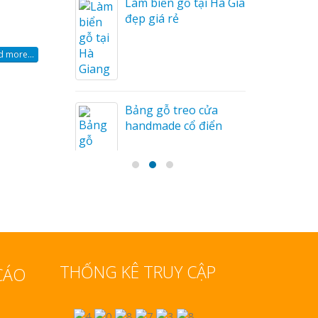
Làm biển gỗ tại Hà Giang
u Mỏng
đẹp giá rẻ
 more...
Bảng gỗ treo cửa
handmade cổ điển