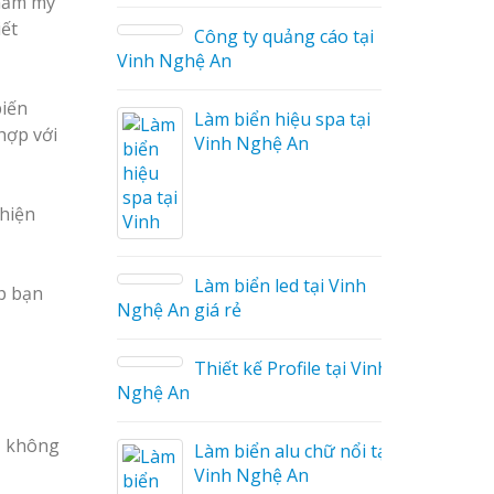
thẩm mỹ
iết
Công ty quảng cáo tại
Vinh Nghệ An
biến
Làm biển hiệu spa tại
hợp với
Vinh Nghệ An
áo
thiện
Làm biển led tại Vinh
úp bạn
Nghệ An giá rẻ
Thiết kế Profile tại Vinh
ệu
Nghệ An
g Hiệu
o không
Làm biển alu chữ nổi tại
Giá Rẻ
Vinh Nghệ An
ả