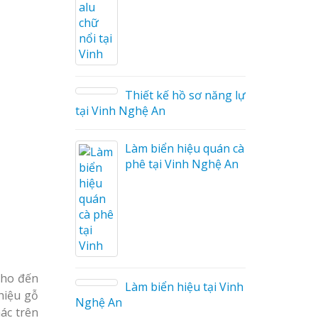
ng Cáo
ữ Ma
 Công
Thiết kế hồ sơ năng lực
tại Vinh Nghệ An
Làm biển hiệu quán cà
phê tại Vinh Nghệ An
 Mica
Cho đến
o tại
Làm biển hiệu tại Vinh
hiệu gỗ
Nghệ An
ác trên