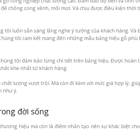
và gỗ công nghiệp chất lượng cao. Đảm bảo độ bền và tính 
Vinh
g để chống cong vênh, mối mọt. Và chịu được điều kiện thời t
Làm biển led tại Vinh
Nghệ An giá rẻ
g tôi luôn sẵn sàng lắng nghe ý tưởng của khách hàng. Và 
Thiết kế Profile tại
g Hiệu
Chúng tôi cam kết mang đến những mẫu bảng hiệu gỗ phù 
Vinh Nghệ An
hương
Làm biển quảng c
Làm biển alu chữ nổi
Nghệ An giá rẻ
chúng tôi đảm bảo từng chi tiết trên bảng hiệu. Được hoàn 
tại Vinh Nghệ An
 Vẫy Giá
khắt khe nhất từ khách hàng.
Hiệu
chất lượng vượt trội. Mà còn đi kèm với mức giá hợp lý, gi
m như ý.
 Quảng
Thi Công Bảng Hi
rong đời sống
Thiết kế hồ sơ năng
Nghệ An Nâng Tầm Thươn
y Chữ
lực tại Vinh Nghệ An
ệ An
 thương hiệu mà còn là điểm nhấn tạo nên sự khác biệt ch
Làm Biển Led Vẫy 
uyên
Làm biển hiệu quán
Tại Vinh Giải Pháp Hiệu Qu