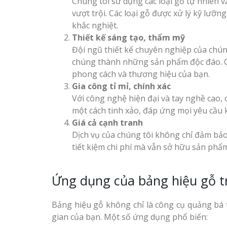
Chúng tôi sử dụng các loại gỗ tự nhiên 
vượt trội. Các loại gỗ được xử lý kỹ lưỡn
Công ty quảng cáo tại
khắc nghiệt.
Vinh Nghệ An
Thiết kế sáng tạo, thẩm mỹ
Đội ngũ thiết kế chuyên nghiệp của chún
Làm biển hiệu spa tại
Thi Công Bản
chúng thành những sản phẩm độc đáo. 
Vinh Nghệ An
Nghệ An Nâng Tầm T
phong cách và thương hiệu của bạn.
Hiệu
Gia công tỉ mỉ, chính xác
Với công nghệ hiện đại và tay nghề cao, 
Làm Biển Led
một cách tinh xảo, đáp ứng mọi yêu cầu 
Rẻ Tại Vinh Giải Pháp 
Giá cả cạnh tranh
Quả
Làm biển led tại Vinh
Dịch vụ của chúng tôi không chỉ đảm bảo 
Nghệ An giá rẻ
tiết kiệm chi phí mà vẫn sở hữu sản phẩ
Làm Hộp Đèn
Cáo Tại Vinh Giá Rẻ
Thiết kế Profile tại Vinh
Ứng dụng của bảng hiệu gỗ t
Nghệ An
Biển Led Chạ
Ma Trận Ngh
Bảng hiệu gỗ không chỉ là công cụ quảng bá
Làm biển alu chữ nổi tại
Thi Công Ch
gian của bạn. Một số ứng dụng phổ biến:
Vinh Nghệ An
Nghiệp