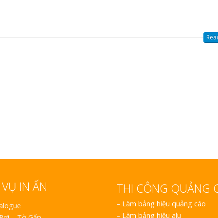
Làm Hộp Đèn Siê
Nghệ An Thu Hút
Read