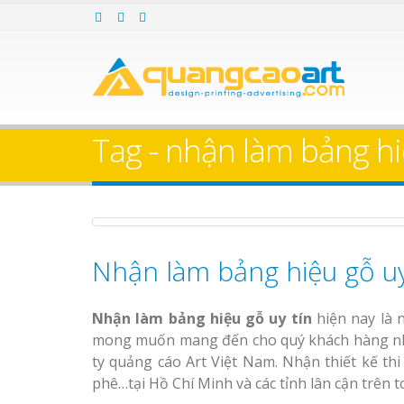
Làm bảng hiệu gỗ tại
Làm Biển Hiệ
Nha Trang
Cà Phê Bình Dương Tr
Làm bảng hiệ
Tag - nhận làm bảng hi
sữa Bình Dương
Làm biển hiệ
Thuận An Bì
Bảng gỗ treo cửa
Dương
theo yêu cầu
Nhận làm bảng hiệu gỗ uy
Bảng Hiệu Salon Tóc
Vinh Thu Hút Mọi Ánh Nhìn
Nhận làm bảng hiệu gỗ uy tín
hiện nay là 
Bảng Hiệu Nhà Hàng
mong muốn mang đến cho quý khách hàng nh
Nghệ An Độc Đáo
Thi công biể
ty quảng cáo Art Việt Nam. Nhận thiết kế thi
cáo Thuận An
phê…tại Hồ Chí Minh và các tỉnh lân cận trên 
Dương
Thi Công Bảng Hiệu