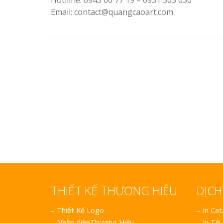
Hotlline: 0943 00 77 19 – 0931 505 030
Làm biển gỗ tại Hà Giang
Email: contact@quangcaoart.com
đẹp giá rẻ
Bảng gỗ treo cửa
handmade cổ điển