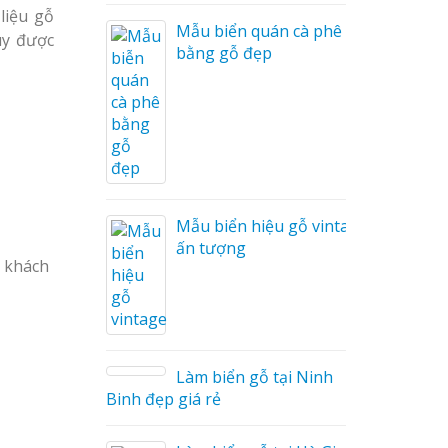
liệu gỗ
i Nam
Mẫu biển quán cà phê
uy được
bằng gỗ đẹp
Cáo Mỹ
Hàng
 Hiệu
hệ An
Mẫu biển hiệu gỗ vintage
ấn tượng
à khách
Làm biển gỗ tại Ninh
hà
Binh đẹp giá rẻ