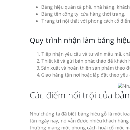
Bảng hiệu quán cà phê, nhà hàng, khách
Bảng tên công ty, cửa hàng thời trang.
Trang trí nội thất với phong cách cổ điển
Quy trình nhận làm bảng hiệu
Thiết kế hồ sơ năng lực
Làm Biển Côn
tại Vinh Nghệ An
Mica Tại Vinh Lấy Nga
Tiếp nhận yêu cầu và tư vấn mẫu mã, chất
Làm biển hiệu quán cà
Thiết kế và gửi bản phác thảo để khách 
Làm biển quả
phê tại Vinh Nghệ An
Sản xuất và hoàn thiện sản phẩm theo đú
tại Vinh Nghệ An
Giao hàng tận nơi hoặc lắp đặt theo yêu 
Làm Biển Hiệ
Các điểm nổi trội của bản
Nam Đàn Uy Tín Giá X
Làm Biển Qu
Như chúng ta đã biết bảng hiệu gỗ là một lo
Mỹ Phẩm Vinh Thu Hú
Làm biển hiệu tại Vinh
tận ngày nay, nó vẫn được nhiều khách hàng
Hàng
Nghệ An
thường mang một phong cách hoài cổ mộc mạc