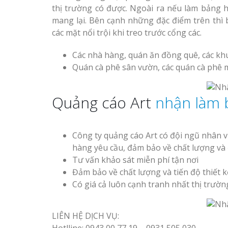
thị trường có được. Ngoài ra nếu làm bảng h
Top 10 Mẫu 
Mẫu biển quán cà phê
mang lại. Bên cạnh những đặc điểm trên thì 
Hiệu Shop Q
bằng gỗ đẹp
các mặt nổi trội khi treo trước cổng các.
Nghệ An Đẹp
Các nhà hàng, quán ăn đồng quê, các kh
Quán cà phê sân vườn, các quán cà phê 
Quảng cáo Art
nhận làm 
Mẫu biển hiệu gỗ vintage
Làm Bảng Hi
ấn tượng
Thuốc Nghệ An Chuẩn
Công ty quảng cáo Art có đội ngũ nhân 
hàng yêu cầu, đảm bảo về chất lượng và 
Làm Hộp Đèn
Tư vấn khảo sát miễn phí tận nơi
Mỏng Nghệ 
Đảm bảo về chất lượng và tiến độ thiết 
Hút
Có giá cả luôn cạnh tranh nhất thị trườn
Làm biển gỗ tại Ninh
Binh đẹp giá rẻ
LIÊN HỆ DỊCH VỤ: