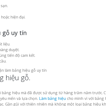
cà phê tại Vinh Nghệ
 sạn.
An
Làm Hộp Đèn Quả
Tại Vinh Giá Rẻ
 hoặc hiện đại.
Biển Led Chạy Ch
 gỗ uy tín
Trận Nghệ An Thi
g Ty
Chuyên Nghiệp
y
Làm biển hiệu tại
 liệu.
Vinh Nghệ An
hàng duyệt.
ng cáo
ng tiến độ cam kết.
Mẫu biển quán cà
cầu.
phê bằng gỗ đẹp
u Tại
g hiệu gỗ.
ưởng
Làm Biển Công Ty
Tại Vinh Lấy Ngay
ảng Cáo
ại bảng hiệu mà đã được sử dụng từ hàng trăm năm trước. 
t Khách
Làm biển quảng cá
 yêu mến và lựa chọn.
Làm bảng hiệu
cho mình vì với bảng 
Vinh Nghệ An
. Gần gũi với thiên nhiên mà không một loại bảng hiệu kh