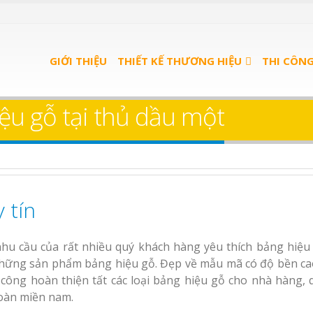
u Quán
Bảng Hiệu Salon Tóc
ọn Gói
GIỚI THIỆU
Vinh Thu Hút Mọi Ánh Nhìn
THIẾT KẾ THƯƠNG HIỆU
THI CÔN
u trà
Bảng Hiệu Nhà Hàng
ệu gỗ tại thủ dầu một
Nghệ An Độc Đáo
u spa
Thi Công Bảng Hiệu
nh
Trọn Gói Nghệ An
Gía Xưởng
 tín
Làm bảng hiệu gỗ tại
Làm Biển Hiệu Qu
Nha Trang
Phê Bình Dương Trọn Gói
nhu cầu của rất nhiều quý khách hàng yêu thích bảng hiệu 
Làm bảng hiệu trà
ững sản phẩm bảng hiệu gỗ. Đẹp về mẫu mã có độ bền ca
n quảng
Bình Dương
 công hoàn thiện tất các loại bảng hiệu gỗ cho nhà hàng, 
 Bình
toàn miền nam.
Sửa chữa biển quảng
Làm biển hiệu sp