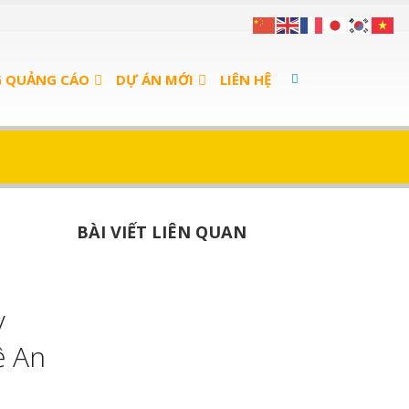
G QUẢNG CÁO
DỰ ÁN MỚI
LIÊN HỆ
BÀI VIẾT LIÊN QUAN
y
ệ An