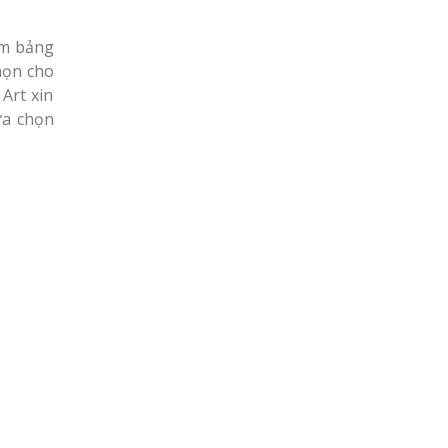
àm bảng
họn cho
Art xin
ựa chọn