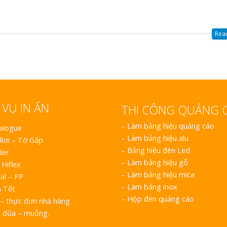
Read
 VỤ IN ẤN
THI CÔNG QUẢNG 
–
Làm bảng hiệu quảng cáo
talogue
–
Làm bảng hiệu alu
 Rơi – Tờ Gấp
–
Bảng hiệu đèn Led
der
–
Làm bảng hiệu gỗ
 Hiflex
–
Làm bảng hiệu mica
al – PP
–
Làm bảng inox
h Tết
–
Hộp đèn quảng cáo
– thực đơn nhà hàng
o đũa – muỗng.