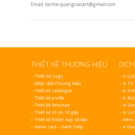
Email: lienhe.quangcaoart@gmail.com
THIẾT KẾ THƯƠNG HIỆU
DỊCH
–
Thiết Kế Logo
– In Ca
–
Nhận diệnThương Hiệu
– In Tờ
–
Thiết kế catalogue
– In Fol
–
Thiết kế profile
– In Bạt
–
Thiết kế Brochure
– In Dec
–
Thiết kế tờ rơi, tờ gấp
– In Lịc
–
Thiết kế folder, kẹp tài liệu
– Menu 
–
Name card – Danh thiếp
– In ba