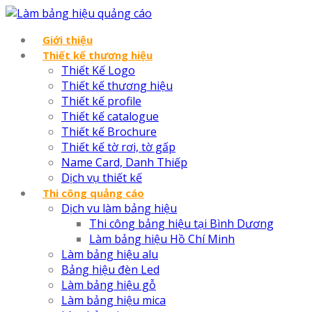
Giới thiệu
Thiết kế thương hiệu
Thiết Kế Logo
Thiết kế thương hiệu
Thiết kế profile
Thiết kế catalogue
Thiết kế Brochure
Thiết kế tờ rơi, tờ gấp
Name Card, Danh Thiếp
Dịch vụ thiết kế
Thi công quảng cáo
Dịch vu làm bảng hiệu
Thi công bảng hiệu tại Bình Dương
Làm bảng hiệu Hồ Chí Minh
Làm bảng hiệu alu
Bảng hiệu đèn Led
Làm bảng hiệu gỗ
Làm bảng hiệu mica