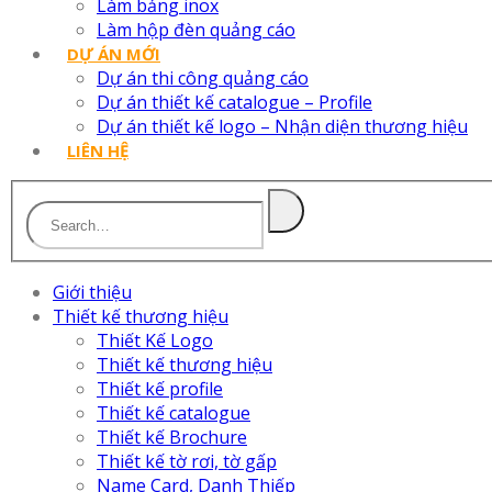
Làm bảng inox
Làm hộp đèn quảng cáo
DỰ ÁN MỚI
Dự án thi công quảng cáo
Dự án thiết kế catalogue – Profile
Dự án thiết kế logo – Nhận diện thương hiệu
LIÊN HỆ
Giới thiệu
Thiết kế thương hiệu
Thiết Kế Logo
Thiết kế thương hiệu
Thiết kế profile
Thiết kế catalogue
Thiết kế Brochure
Thiết kế tờ rơi, tờ gấp
Name Card, Danh Thiếp