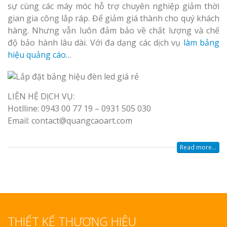
sự cùng các máy móc hỗ trợ chuyên nghiệp giảm thời
gian gia công lắp ráp. Để giảm giá thành cho quý khách
hàng. Nhưng vẫn luôn đảm bảo về chất lượng và chế
độ bảo hành lâu dài. Với đa dạng các dịch vụ
làm bảng
hiệu quảng cáo
…
Làm Bảng Hi
Thuốc Nghệ An Chuẩn
LIÊN HỆ DỊCH VỤ:
Hotlline: 0943 00 77 19 – 0931 505 030
Làm Hộp Đèn
Email: contact@quangcaoart.com
Mỏng Nghệ 
Hút
Read more...
Bảng Hiệu Sa
THIẾT KẾ THƯƠNG HIỆU