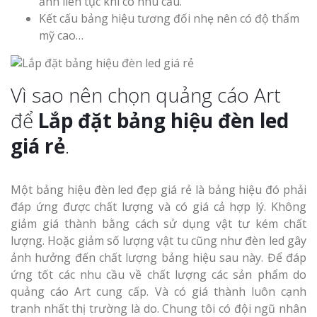
ảnh liên tục khi có nhu cầu.
Kết cấu bảng hiệu tương đối nhẹ nên có độ thẩm
mỹ cao…
Làm Biển Côn
Mica Tại Vinh Lấy Nga
Vì sao nên chọn quảng cáo Art
Làm biển quả
để
Lắp đặt bảng hiệu đèn led
tại Vinh Nghệ An
giá rẻ
.
Làm Biển Hiệ
Nam Đàn Uy Tín Giá X
Một bảng hiệu đèn led đẹp giá rẻ là bảng hiệu đó phải
đáp ứng được chất lượng và có giá cả hợp lý. Không
Làm Biển Qu
giảm giá thành bằng cách sử dụng vật tư kém chất
Mỹ Phẩm Vinh Thu Hú
lượng. Hoặc giảm số lượng vật tu cũng như đèn led gây
Hàng
ảnh hưởng đến chất lượng bảng hiệu sau này. Để đáp
ứng tốt các nhu cầu về chất lượng các sản phẩm do
Top 10 Mẫu 
quảng cáo Art cung cấp. Và có giá thành luôn cạnh
Hiệu Shop Q
tranh nhất thị trường là do. Chung tôi có đội ngũ nhân
Nghệ An Đẹp