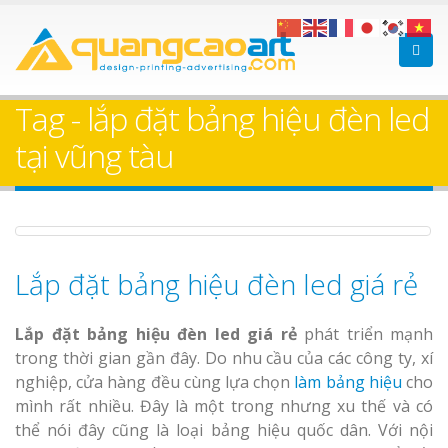
Bảng gỗ treo cửa
Làm bảng hiệ
theo yêu cầu
sữa Bình Dương
Tag - lắp đặt bảng hiệu đèn led
Làm biển hiệ
tại vũng tàu
Thuận An Bì
Dương
Lắp đặt bảng hiệu đèn led giá rẻ
Làm bảng hiệu gỗ tại
Biên Hòa
Thi công biể
Lắp đặt bảng hiệu đèn led giá rẻ
phát triển mạnh
cáo Thuận An
trong thời gian gần đây. Do nhu cầu của các công ty, xí
Dương
nghiệp, cửa hàng đều cùng lựa chọn
làm bảng hiệu
cho
mình rất nhiều. Đây là một trong nhưng xu thế và có
thể nói đây cũng là loại bảng hiệu quốc dân. Với nội