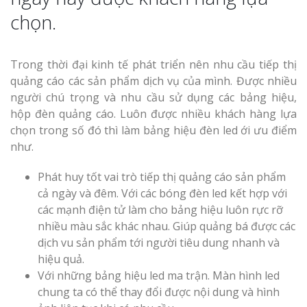
chọn.
Thi Công Bản
Nghệ An Nâng Tầm T
Hiệu
Trong thời đại kinh tế phát triển nên nhu cầu tiếp thị
quảng cáo các sản phẩm dịch vụ của mình. Được nhiều
Làm Biển Led
người chú trọng và nhu cầu sử dụng các bảng hiệu,
Rẻ Tại Vinh Giải Pháp 
hộp đèn quảng cáo. Luôn được nhiều khách hàng lựa
Quả
chọn trong số đó thì làm bảng hiệu đèn led ới ưu điểm
như.
Làm Hộp Đèn
Cáo Tại Vinh Giá Rẻ
Phát huy tốt vai trò tiếp thị quảng cáo sản phẩm
cả ngày và đêm. Với các bóng đèn led kết hợp với
Biển Led Chạ
các mạnh điện tử làm cho bảng hiệu luôn rực rỡ
Ma Trận Ngh
nhiều màu sắc khác nhau. Giúp quảng bá được các
Thi Công Ch
dịch vu sản phẩm tới người tiêu dung nhanh và
Nghiệp
hiệu quả.
Với những bảng hiệu led ma trận. Màn hình led
chung ta có thể thay đổi được nội dung và hình