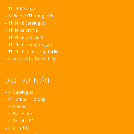
Vinh Thu Hút Mọi Ánh
–
Thiết Kế Logo
–
Nhận diệnThương Hiệu
–
Thiết kế catalogue
–
Thiết kế profile
–
Thiết kế Brochure
–
Thiết kế tờ rơi, tờ gấp
–
Thiết kế folder, kẹp tài liệu
–
Name card – Danh thiếp
DỊCH VỤ IN ẤN
– In Catalogue
– In Tờ Rơi – Tờ Gấp
– In Folder
– In Bạt Hiflex
– In Decal – PP
– In Lịch Tết