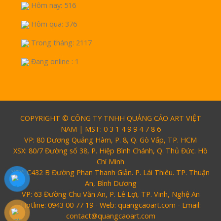
Hôm nay: 516
Hôm qua: 376
Trong tháng: 2117
Đang online : 1
COPYRIGHT © CÔNG TY TNHH QUẢNG CÁO ART VIỆT
NAM | MST: 0 3 1 4 9 9 4 7 8 6
VP: 80 Dương Quảng Hàm, P. 8, Q. Gò Vấp, TP. HCM
XSX: 80/7 Đường số 38, P. Hiệp Bình Chánh, Q. Thủ Đức. Hồ
Chí Minh
XSX: C432 B Đường Phan Thanh Giản. P. Lái Thiêu. TP. Thuận
An, Bình Dương
VP: 63 Đường Chu Văn An, P. Lê Lợi, TP. Vinh, Nghệ An
Hotline: 0943 00 77 19 - Web: quangcaoart.com - Email:
contact@quangcaoart.com