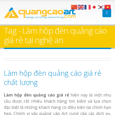
Bảng gỗ treo cửa
Làm bảng hiệ
theo yêu cầu
sữa Bình Dương
Tag - Làm hộp đèn quảng cáo
Làm biển hiệ
giá rẻ tại nghệ an
Thuận An Bì
Dương
Làm hộp đèn quảng cáo giá rẻ
Làm bảng hiệu gỗ tại
Biên Hòa
chất lượng
Thi công biể
cáo Thuận An
Dương
Làm hộp đèn quảng cáo giá rẻ
hiện nay là một nhu
cầu được rất nhiều khách hàng tìm kiếm và lựa chọn
đặc biệt là những khách hàng có điều kiện tài chình hạn
hẹp. Chính vì vậy quảng cáo Art cung cấp các dịch vụ,