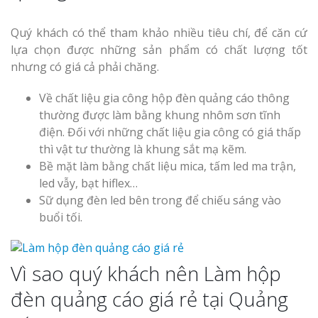
Thi Công Bản
Quý khách có thể tham khảo nhiều tiêu chí, để căn cứ
Nghệ An Nâng Tầm T
lựa chọn được những sản phẩm có chất lượng tốt
Hiệu
nhưng có giá cả phải chăng.
Làm Biển Led
Về chất liệu gia công hộp đèn quảng cáo thông
Rẻ Tại Vinh Giải Pháp 
thường được làm bằng khung nhôm sơn tĩnh
Quả
điện. Đối với những chất liệu gia công có giá thấp
thì vật tư thường là khung sắt mạ kẽm.
Làm Hộp Đèn
Bề mặt làm bằng chất liệu mica, tấm led ma trận,
Cáo Tại Vinh Giá Rẻ
led vẫy, bạt hiflex…
Sữ dụng đèn led bên trong để chiếu sáng vào
Biển Led Chạ
buổi tối.
Ma Trận Ngh
Thi Công Ch
Nghiệp
Vì sao quý khách nên Làm hộp
đèn quảng cáo giá rẻ tại Quảng