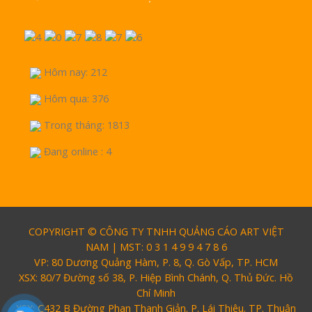
Hôm nay: 212
Hôm qua: 376
Trong tháng: 1813
Đang online : 4
COPYRIGHT © CÔNG TY TNHH QUẢNG CÁO ART VIỆT
NAM | MST: 0 3 1 4 9 9 4 7 8 6
VP: 80 Dương Quảng Hàm, P. 8, Q. Gò Vấp, TP. HCM
XSX: 80/7 Đường số 38, P. Hiệp Bình Chánh, Q. Thủ Đức. Hồ
Chí Minh
XSX: C432 B Đường Phan Thanh Giản. P. Lái Thiêu. TP. Thuận