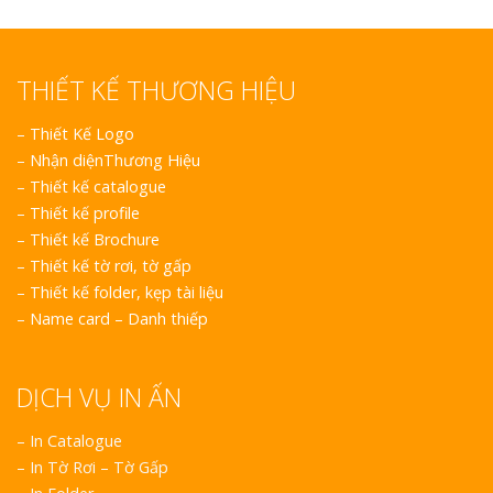
THIẾT KẾ THƯƠNG HIỆU
–
Thiết Kế Logo
–
Nhận diệnThương Hiệu
Làm Bảng Hi
–
Thiết kế catalogue
Thuốc Nghệ An Chuẩn
–
Thiết kế profile
–
Thiết kế Brochure
Làm Hộp Đèn
–
Thiết kế tờ rơi, tờ gấp
Mỏng Nghệ 
–
Thiết kế folder, kẹp tài liệu
Hút
–
Name card – Danh thiếp
DỊCH VỤ IN ẤN
– In Catalogue
– In Tờ Rơi – Tờ Gấp
Bảng Hiệu Sa