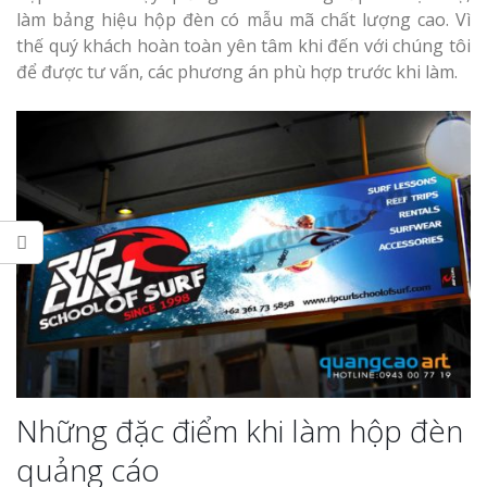
Làm bảng hiệu gỗ tại
làm bảng hiệu hộp đèn có mẫu mã chất lượng cao. Vì
Nghệ An
thế quý khách hoàn toàn yên tâm khi đến với chúng tôi
Làm biển hiệ
để được tư vấn, các phương án phù hợp trước khi làm.
tóc Thuận An
Thi công biể
cáo Vinh
Làm bảng hiệu gỗ
homestay chất lượng
Làm biển quả
Nghệ An giá 
Những đặc điểm khi làm hộp đèn
quảng cáo