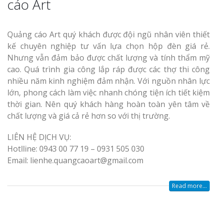
cáo Art
Quảng cáo Art quý khách được đội ngũ nhân viên thiết
Làm Biển Côn
Mica Tại Vinh Lấy Nga
kế chuyên nghiệp tư vấn lựa chọn hộp đèn giá rẻ.
Nhưng vẫn đảm bảo được chất lượng và tính thẩm mỹ
cao. Quá trình gia công lắp ráp được các thợ thi công
Làm biển quả
nhiều năm kinh nghiệm đảm nhận. Với nguồn nhân lực
tại Vinh Nghệ An
lớn, phong cách làm việc nhanh chóng tiện ích tiết kiệm
thời gian. Nên quý khách hàng hoàn toàn yên tâm về
Làm Biển Hiệ
chất lượng và giá cả rẻ hơn so với thị trường.
Nam Đàn Uy Tín Giá X
LIÊN HỆ DỊCH VỤ:
Làm Biển Qu
Hotlline: 0943 00 77 19 – 0931 505 030
Mỹ Phẩm Vinh Thu Hú
Email: lienhe.quangcaoart@gmail.com
Hàng
Read more...
Top 10 Mẫu 
Hiệu Shop Q
Nghệ An Đẹp