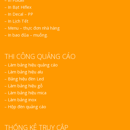
Vinh Thu Hút Mọi Ánh
– In Folder
– In Bạt Hiflex
– In Decal – PP
– In Lịch Tết
– Menu – thực đơn nhà hàng
– In bao đũa – muỗng.
THI CÔNG QUẢNG CÁO
–
Làm bảng hiệu quảng cáo
–
Làm bảng hiệu alu
–
Bảng hiệu đèn Led
–
Làm bảng hiệu gỗ
–
Làm bảng hiệu mica
–
Làm bảng inox
–
Hộp đèn quảng cáo
THỐNG KÊ TRUY CẬP