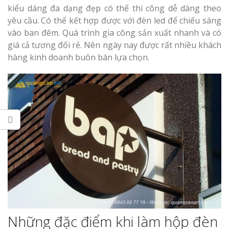
Làm bảng hiệu gỗ tại
kiểu dáng đa dạng đẹp có thể thi công dễ dàng theo
Biên Hòa
yêu cầu. Có thể kết hợp được với đèn led để chiếu sáng
vào ban đêm. Quá trình gia công sản xuất nhanh và có
giá cả tương đối rẻ. Nên ngày nay được rất nhiều khách
hàng kinh doanh buôn bán lựa chọn.
Làm biển hiệ
tóc Thuận An
Làm bảng hiệu gỗ tại
Nghệ An
Thi công biể
cáo Vinh
Làm biển quả
Nghệ An giá 
Những đặc điểm khi làm hộp đèn