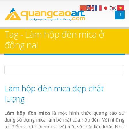
Làm bảng hiệu gỗ tại
Làm Biển Hiệ
Nha Trang
Cà Phê Bình Dương Tr
Tag - Làm hộp đèn mica ở
Làm bảng hiệ
đồng nai
sữa Bình Dương
Làm biển hiệ
Thuận An Bì
Bảng gỗ treo cửa
Dương
theo yêu cầu
Làm hộp đèn mica đẹp chất
lượng
Thi công biể
Làm hộp đèn mica
là một hình thức quảng cáo sử
cáo Thuận An
dụng sử dụng mica làm bề mặt của hộp đèn. Với những
Dương
ưu điểm vượt trội hơn so với một số chất liệu khác. Như