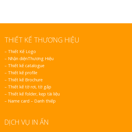
Top 10 Mẫu 
Hiệu Shop Q
Nghệ An Đẹp
THIẾT KẾ THƯƠNG HIỆU
–
Thiết Kế Logo
–
Nhận diệnThương Hiệu
–
Thiết kế catalogue
Làm Bảng Hi
–
Thiết kế profile
Thuốc Nghệ An Chuẩn
–
Thiết kế Brochure
–
Thiết kế tờ rơi, tờ gấp
Làm Hộp Đèn
–
Thiết kế folder, kẹp tài liệu
Mỏng Nghệ 
–
Name card – Danh thiếp
Hút
DỊCH VỤ IN ẤN