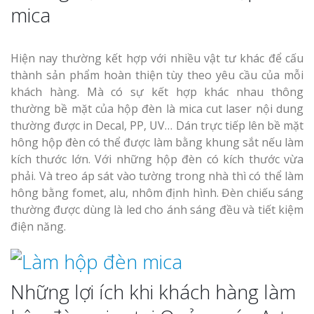
mica
Hiện nay thường kết hợp với nhiều vật tư khác để cấu
thành sản phẩm hoàn thiện tùy theo yêu cầu của mỗi
Thi Công Bản
khách hàng. Mà có sự kết hợp khác nhau thông
Nghệ An Nâng Tầm T
Hiệu
thường bề mặt của hộp đèn là mica cut laser nội dung
thường được in Decal, PP, UV… Dán trực tiếp lên bề mặt
hông hộp đèn có thể được làm bằng khung sắt nếu làm
Làm Biển Led
kích thước lớn. Với những hộp đèn có kích thước vừa
Rẻ Tại Vinh Giải Pháp 
Quả
phải. Và treo áp sát vào tường trong nhà thì có thể làm
hông bằng fomet, alu, nhôm định hình. Đèn chiếu sáng
thường được dùng là led cho ánh sáng đều và tiết kiệm
Làm Hộp Đèn
điện năng.
Cáo Tại Vinh Giá Rẻ
Biển Led Chạ
Ma Trận Ngh
Những lợi ích khi khách hàng làm
Thi Công Ch
Nghiệp