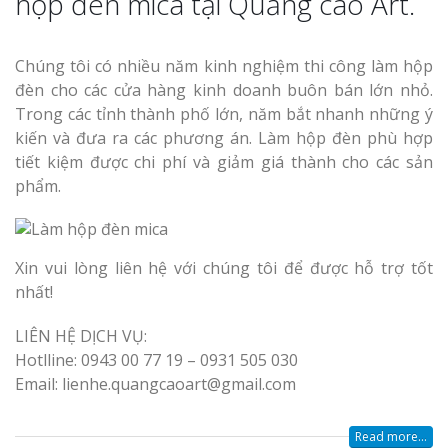
hộp đèn mica tại Quảng cáo Art.
Chúng tôi có nhiều năm kinh nghiệm thi công làm hộp
đèn cho các cửa hàng kinh doanh buôn bán lớn nhỏ.
Trong các tỉnh thành phố lớn, năm bắt nhanh những ý
kiến và đưa ra các phương án. Làm hộp đèn phù hợp
Làm Biển Côn
tiết kiệm được chi phí và giảm giá thành cho các sản
Mica Tại Vinh Lấy Nga
phẩm.
Làm biển quả
tại Vinh Nghệ An
Xin vui lòng liên hệ với chúng tôi để được hỗ trợ tốt
nhất!
Làm Biển Hiệ
Nam Đàn Uy Tín Giá X
LIÊN HỆ DỊCH VỤ:
Hotlline: 0943 00 77 19 – 0931 505 030
Làm Biển Qu
Email: lienhe.quangcaoart@gmail.com
Mỹ Phẩm Vinh Thu Hú
Hàng
Read more...