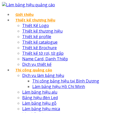
Giới thiệu
Thiết kế thương hiệu
Thiết Kế Logo
Thiết kế thương hiệu
Thiết kế profile
Thiết kế catalogue
Thiết kế Brochure
Thiết kế tờ rơi, tờ gấp
Name Card, Danh Thiếp
Dịch vụ thiết kế
Thi công quảng cáo
Dịch vu làm bảng hiệu
Thi công bảng hiệu tại Bình Dương
Làm bảng hiệu Hồ Chí Minh
Làm bảng hiệu alu
Bảng hiệu đèn Led
Làm bảng hiệu gỗ
Làm bảng hiệu mica