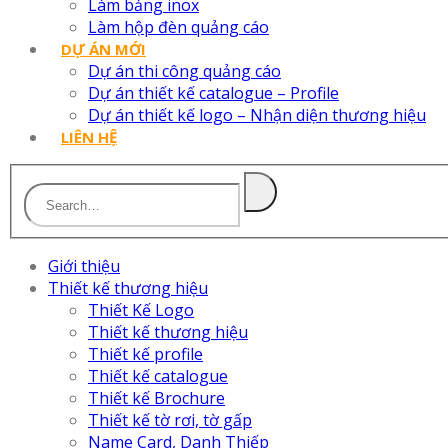
Làm bảng inox
Làm hộp đèn quảng cáo
DỰ ÁN MỚI
Dự án thi công quảng cáo
Dự án thiết kế catalogue – Profile
Dự án thiết kế logo – Nhận diện thương hiệu
LIÊN HỆ
Giới thiệu
Thiết kế thương hiệu
Thiết Kế Logo
Thiết kế thương hiệu
Thiết kế profile
Thiết kế catalogue
Thiết kế Brochure
Thiết kế tờ rơi, tờ gấp
Name Card, Danh Thiếp