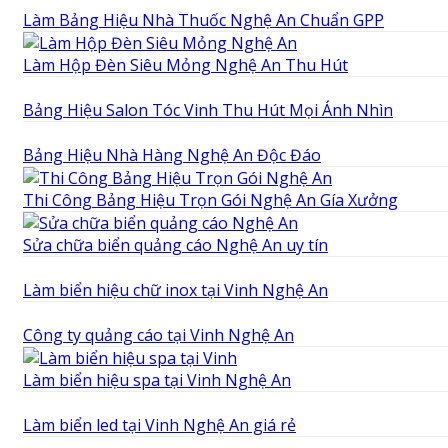
Làm Bảng Hiệu Nhà Thuốc Nghệ An Chuẩn GPP
Làm Hộp Đèn Siêu Mỏng Nghệ An Thu Hút
Bảng Hiệu Salon Tóc Vinh Thu Hút Mọi Ánh Nhìn
Bảng Hiệu Nhà Hàng Nghệ An Độc Đáo
Thi Công Bảng Hiệu Trọn Gói Nghệ An Gía Xưởng
Sửa chữa biển quảng cáo Nghệ An uy tín
Làm biển hiệu chữ inox tại Vinh Nghệ An
Công ty quảng cáo tại Vinh Nghệ An
Làm biển hiệu spa tại Vinh Nghệ An
Làm biển led tại Vinh Nghệ An giá rẻ