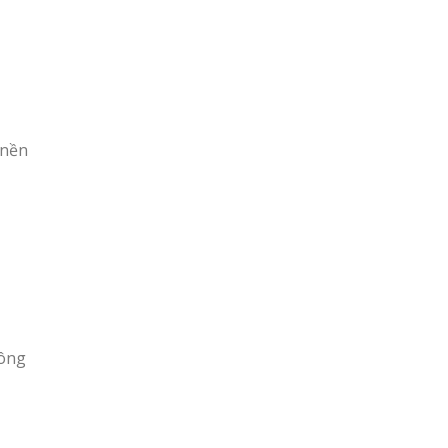
 nền
công