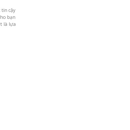
 tin cậy
cho bạn
 là lựa