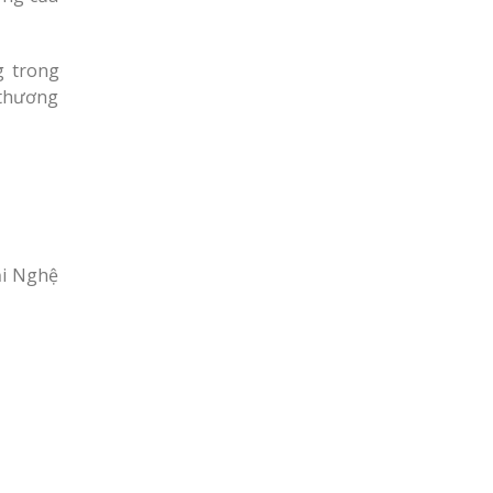
g trong
 thương
ại Nghệ