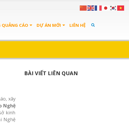
G QUẢNG CÁO
DỰ ÁN MỚI
LIÊN HỆ
BÀI VIẾT LIÊN QUAN
áo, xây
áo Nghệ
sở kinh
ại Nghệ