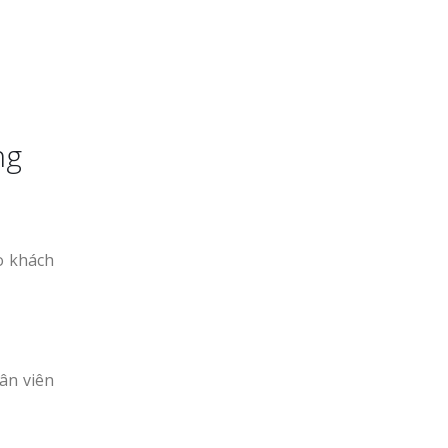
ng
o khách
ân viên