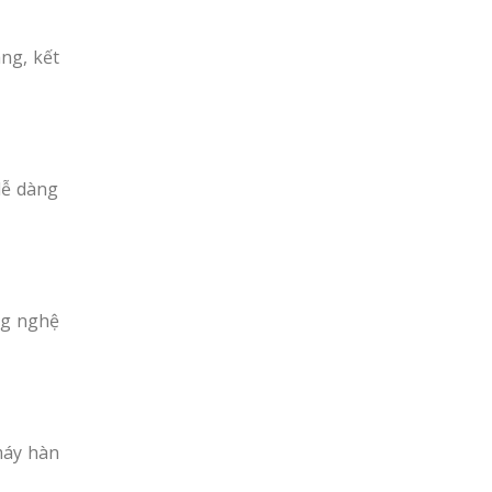
ng, kết
dễ dàng
ông nghệ
máy hàn