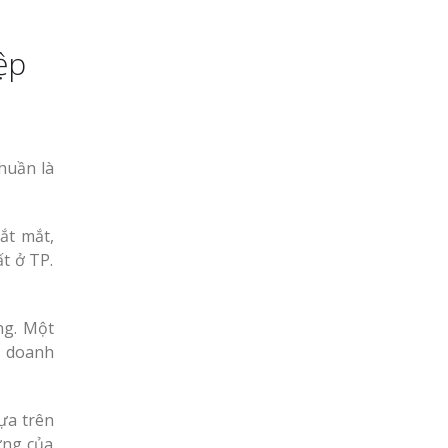
ệp
huần là
ắt mắt,
t ở TP.
ng. Một
a doanh
ựa trên
ững của