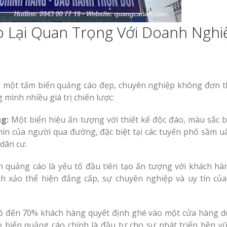
o Lại Quan Trọng Với Doanh Nghi
y, một tấm biển quảng cáo đẹp, chuyên nghiệp không đơn t
mình nhiều giá trị chiến lược:
g:
Một biển hiệu ấn tượng với thiết kế độc đáo, màu sắc b
ìn của người qua đường, đặc biệt tại các tuyến phố sầm uấ
dân cư.
 quảng cáo là yếu tố đầu tiên tạo ấn tượng với khách hà
inh xảo thể hiện đẳng cấp, sự chuyên nghiệp và uy tín củ
ó đến 70% khách hàng quyết định ghé vào một cửa hàng d
o biển quảng cáo chính là đầu tư cho sự phát triển bền v