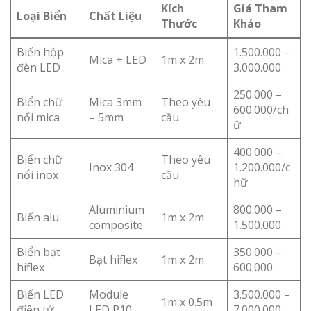
Kích
Giá Tham
Loại Biển
Chất Liệu
Thước
Khảo
Biển hộp
1.500.000 –
Mica + LED
1m x 2m
đèn LED
3.000.000
250.000 –
Biển chữ
Mica 3mm
Theo yêu
600.000/ch
nổi mica
– 5mm
cầu
ữ
400.000 –
Biển chữ
Theo yêu
Inox 304
1.200.000/c
nổi inox
cầu
hữ
Aluminium
800.000 –
Biển alu
1m x 2m
composite
1.500.000
Biển bạt
350.000 –
Bạt hiflex
1m x 2m
hiflex
600.000
Biển LED
Module
3.500.000 –
1m x 0.5m
điện tử
LED P10
7.000.000