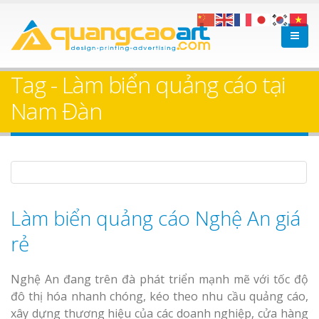
Làm bảng hiệu gỗ tại
Làm Biển Hiệ
Nha Trang
Cà Phê Bình Dương Tr
Tag - Làm biển quảng cáo tại
Làm bảng hiệ
Nam Đàn
sữa Bình Dương
Làm biển hiệ
Thuận An Bì
Bảng gỗ treo cửa
Dương
theo yêu cầu
Làm biển quảng cáo Nghệ An giá
rẻ
Thi công biể
Nghệ An đang trên đà phát triển mạnh mẽ với tốc độ
cáo Thuận An
đô thị hóa nhanh chóng, kéo theo nhu cầu quảng cáo,
Dương
xây dựng thương hiệu của các doanh nghiệp, cửa hàng