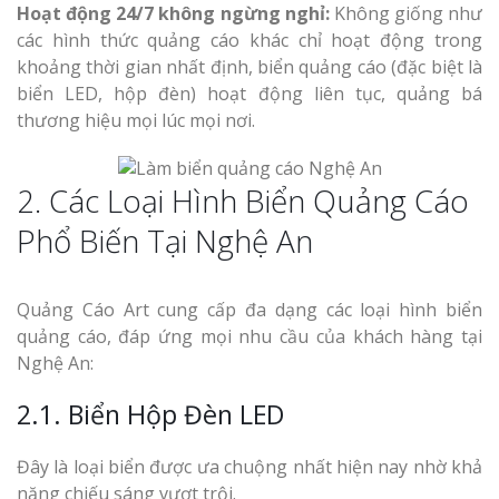
Hoạt động 24/7 không ngừng nghỉ:
Không giống như
Top 10 Mẫu 
các hình thức quảng cáo khác chỉ hoạt động trong
Hiệu Shop Q
khoảng thời gian nhất định, biển quảng cáo (đặc biệt là
Nghệ An Đẹp
biển LED, hộp đèn) hoạt động liên tục, quảng bá
thương hiệu mọi lúc mọi nơi.
2. Các Loại Hình Biển Quảng Cáo
Phổ Biến Tại Nghệ An
Làm Bảng Hi
Thuốc Nghệ An Chuẩn
Quảng Cáo Art cung cấp đa dạng các loại hình biển
quảng cáo, đáp ứng mọi nhu cầu của khách hàng tại
Làm Hộp Đèn
Nghệ An:
Mỏng Nghệ 
Hút
2.1. Biển Hộp Đèn LED
Đây là loại biển được ưa chuộng nhất hiện nay nhờ khả
năng chiếu sáng vượt trội.