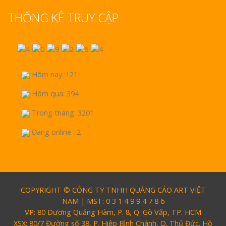
THỐNG KÊ TRUY CẬP
Hôm nay: 121
Hôm qua: 394
Trong tháng: 3201
Đang online : 2
COPYRIGHT © CÔNG TY TNHH QUẢNG CÁO ART VIỆT
NAM | MST: 0 3 1 4 9 9 4 7 8 6
VP: 80 Dương Quảng Hàm, P. 8, Q. Gò Vấp, TP. HCM
XSX: 80/7 Đường số 38, P. Hiệp Bình Chánh, Q. Thủ Đức. Hồ