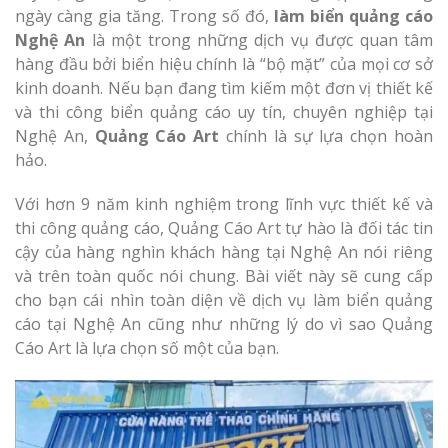
Làm bảng hiệu gỗ tại
ngày càng gia tăng. Trong số đó,
làm biển quảng cáo
Biên Hòa
Nghệ An
là một trong những dịch vụ được quan tâm
hàng đầu bởi biển hiệu chính là “bộ mặt” của mọi cơ sở
kinh doanh. Nếu bạn đang tìm kiếm một đơn vị thiết kế
và thi công biển quảng cáo uy tín, chuyên nghiệp tại
Nghệ An,
Quảng Cáo Art
chính là sự lựa chọn hoàn
Làm biển hiệ
tóc Thuận An
hảo.
Làm bảng hiệu gỗ tại
Nghệ An
Với hơn 9 năm kinh nghiệm trong lĩnh vực thiết kế và
Thi công biể
thi công quảng cáo, Quảng Cáo Art tự hào là đối tác tin
cáo Vinh
cậy của hàng nghìn khách hàng tại Nghệ An nói riêng
và trên toàn quốc nói chung. Bài viết này sẽ cung cấp
cho bạn cái nhìn toàn diện về dịch vụ làm biển quảng
cáo tại Nghệ An cũng như những lý do vì sao Quảng
Cáo Art là lựa chọn số một của bạn.
Làm biển quả
Nghệ An giá 