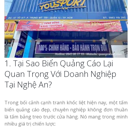
Thi Công Bản
Nghệ An Nâng Tầm T
Hiệu
1. Tại Sao Biển Quảng Cáo Lại
Làm Biển Led
Rẻ Tại Vinh Giải Pháp 
Quan Trọng Với Doanh Nghiệp
Quả
Tại Nghệ An?
Làm Hộp Đèn
Cáo Tại Vinh Giá Rẻ
Trong bối cảnh cạnh tranh khốc liệt hiện nay, một tấm
biển quảng cáo đẹp, chuyên nghiệp không đơn thuần
Biển Led Chạ
là tấm bảng treo trước cửa hàng. Nó mang trong mình
Ma Trận Ngh
nhiều giá trị chiến lược:
Thi Công Ch
Nghiệp