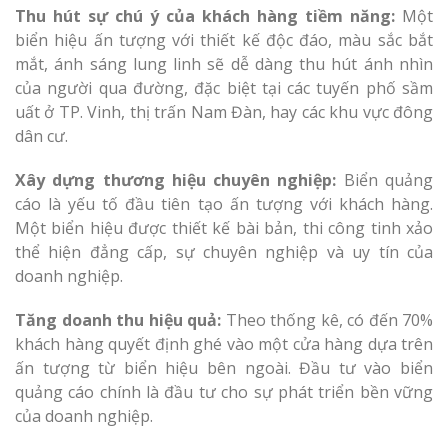
Thu hút sự chú ý của khách hàng tiềm năng:
Một
biển hiệu ấn tượng với thiết kế độc đáo, màu sắc bắt
mắt, ánh sáng lung linh sẽ dễ dàng thu hút ánh nhìn
của người qua đường, đặc biệt tại các tuyến phố sầm
uất ở TP. Vinh, thị trấn Nam Đàn, hay các khu vực đông
dân cư.
Làm Biển Côn
Mica Tại Vinh Lấy Nga
Xây dựng thương hiệu chuyên nghiệp:
Biển quảng
cáo là yếu tố đầu tiên tạo ấn tượng với khách hàng.
Làm biển quả
Một biển hiệu được thiết kế bài bản, thi công tinh xảo
tại Vinh Nghệ An
thể hiện đẳng cấp, sự chuyên nghiệp và uy tín của
doanh nghiệp.
Làm Biển Hiệ
Nam Đàn Uy Tín Giá X
Tăng doanh thu hiệu quả:
Theo thống kê, có đến 70%
khách hàng quyết định ghé vào một cửa hàng dựa trên
ấn tượng từ biển hiệu bên ngoài. Đầu tư vào biển
Làm Biển Qu
quảng cáo chính là đầu tư cho sự phát triển bền vững
Mỹ Phẩm Vinh Thu Hú
của doanh nghiệp.
Hàng