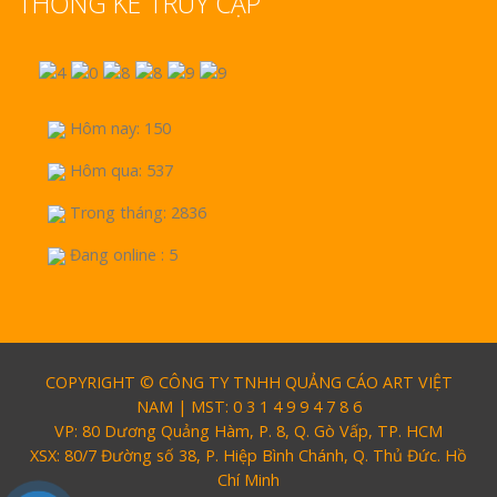
THỐNG KÊ TRUY CẬP
Hôm nay: 150
Hôm qua: 537
Trong tháng: 2836
Đang online : 5
COPYRIGHT © CÔNG TY TNHH QUẢNG CÁO ART VIỆT
NAM | MST: 0 3 1 4 9 9 4 7 8 6
VP: 80 Dương Quảng Hàm, P. 8, Q. Gò Vấp, TP. HCM
XSX: 80/7 Đường số 38, P. Hiệp Bình Chánh, Q. Thủ Đức. Hồ
Chí Minh