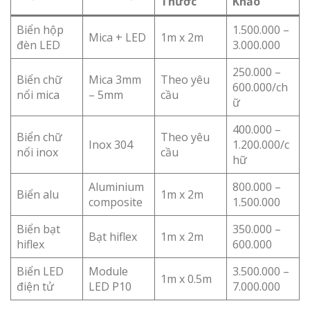
Thước
Khảo
Biển hộp
1.500.000 –
Mica + LED
1m x 2m
đèn LED
3.000.000
250.000 –
Biển chữ
Mica 3mm
Theo yêu
600.000/ch
nổi mica
– 5mm
cầu
ữ
400.000 –
Biển chữ
Theo yêu
Inox 304
1.200.000/c
nổi inox
cầu
hữ
Aluminium
800.000 –
Biển alu
1m x 2m
composite
1.500.000
Biển bạt
350.000 –
Bạt hiflex
1m x 2m
hiflex
600.000
Biển LED
Module
3.500.000 –
1m x 0.5m
điện tử
LED P10
7.000.000