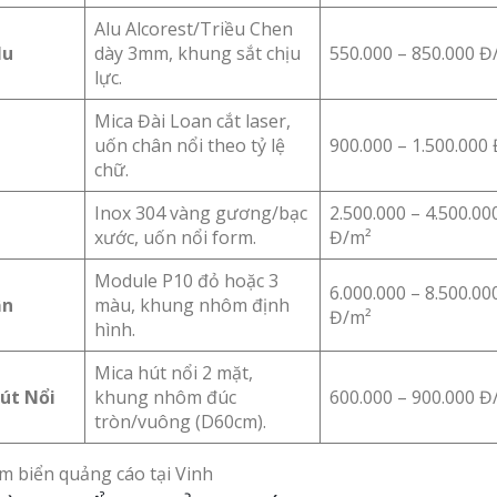
Alu Alcorest/Triều Chen
lu
dày 3mm, khung sắt chịu
550.000 – 850.000 Đ
lực.
Mica Đài Loan cắt laser,
uốn chân nổi theo tỷ lệ
900.000 – 1.500.000
chữ.
Inox 304 vàng gương/bạc
2.500.000 – 4.500.00
xước, uốn nổi form.
Đ/m²
Module P10 đỏ hoặc 3
6.000.000 – 8.500.00
ận
màu, khung nhôm định
Đ/m²
hình.
Mica hút nổi 2 mặt,
út Nổi
khung nhôm đúc
600.000 – 900.000 Đ
tròn/vuông (D60cm).