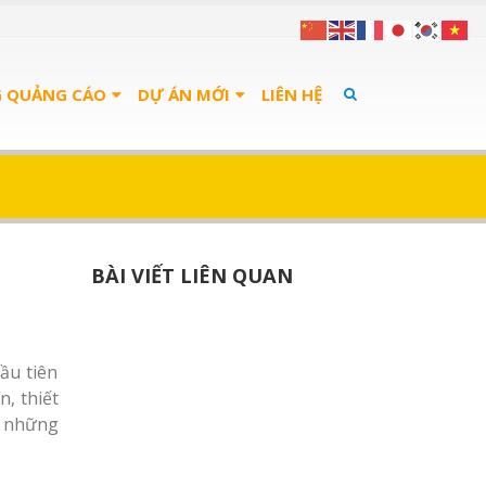
G QUẢNG CÁO
DỰ ÁN MỚI
LIÊN HỆ
BÀI VIẾT LIÊN QUAN
ầu tiên
n, thiết
n những