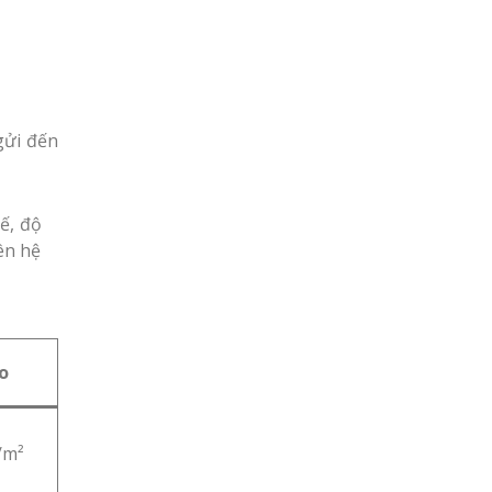
gửi đến
tế, độ
ên hệ
o
/m²