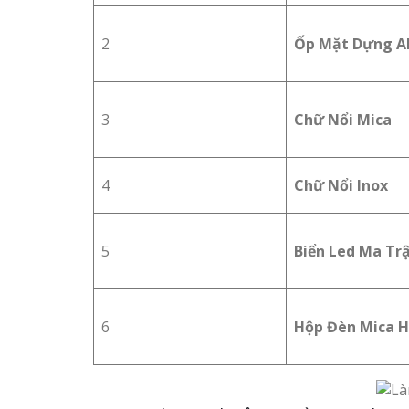
2
Ốp Mặt Dựng A
3
Chữ Nổi Mica
4
Chữ Nổi Inox
5
Biển Led Ma Tr
6
Hộp Đèn Mica H