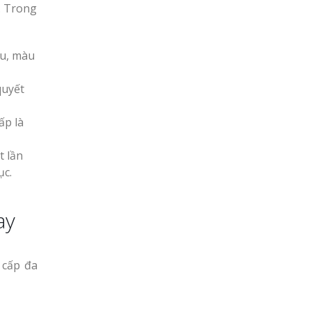
. Trong
hu, màu
quyết
ấp là
t lần
ục.
ay
 cấp đa