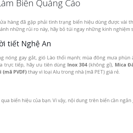
 Làm Biển Quảng Cáo
cửa hàng đã gặp phải tình trạng biển hiệu dùng được vài t
ránh những rủi ro này, hãy bỏ túi ngay những kinh nghiệm 
ời tiết Nghệ An
ng nóng gay gắt, gió Lào thổi mạnh; mùa đông mưa phùn 
a trực tiếp, hãy ưu tiên dùng
Inox 304
(không gỉ),
Mica Đ
ời (mã PVDF)
thay vì loại Alu trong nhà (mã PET) giá rẻ.
 qua biển hiệu của bạn. Vì vậy, nội dung trên biển cần ngắn