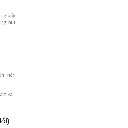
óng bẩy
ùng hút
.
làm nền
 âm và
ổi)