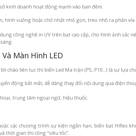
cơ sở kinh doanh hoạt động mạnh vào ban đêm.
n, hình vuông hoặc chữ nhật nhỏ gọn, treo nhô ra phần vỉa
dụng công nghệ in UV trên bạt cao cấp, cho hình ảnh sắc né
 sáng.
) Và Màn Hình LED
 chào liên tục thì biển Led Ma trận (P5, P10…) là sự lựa ch
uyển động bắt mắt, dễ dàng thay đổi nội dung qua điện tho
hoại, trung tâm ngoại ngữ, hiệu thuốc.
ặc các chương trình sự kiện ngắn hạn, biển bạt Hiflex kh
à thời gian thi công “siêu tốc”.