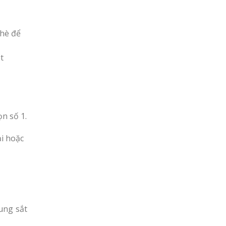
 hè để
t
ọn số 1.
ại hoặc
ung sắt