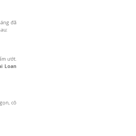
háng đã
sau:
ẩm ướt.
ài Loan
 gọn, cô