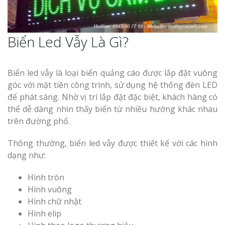
Biển Led Vẫy Là Gì?
Thi Công Bản
Nghệ An Nâng Tầm T
Biển led vẫy là loại biển quảng cáo được lắp đặt vuông
Hiệu
góc với mặt tiền công trình, sử dụng hệ thống đèn LED
để phát sáng. Nhờ vị trí lắp đặt đặc biệt, khách hàng có
Làm Biển Led
thể dễ dàng nhìn thấy biển từ nhiều hướng khác nhau
Rẻ Tại Vinh Giải Pháp 
trên đường phố.
Quả
Thông thường, biển led vẫy được thiết kế với các hình
Làm Hộp Đèn
dạng như:
Cáo Tại Vinh Giá Rẻ
Hình tròn
Hình vuông
Biển Led Chạ
Ma Trận Ngh
Hình chữ nhật
Thi Công Ch
Hình elip
Nghiệp