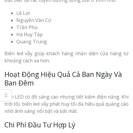
Đặc biệt tại các tuyến đường đông đúc ở Vinh như:
Top 10 Mẫu 
Hiệu Shop Q
Lê Lợi
Nghệ An Đẹp
Nguyễn Văn Cừ
Trần Phú
Hà Huy Tập
Quang Trung
Biển led vẫy giúp khách hàng nhận diện cửa hàng từ
khoảng cách xa hơn.
Làm Bảng Hi
Hoạt Động Hiệu Quả Cả Ban Ngày Và
Thuốc Nghệ An Chuẩn
Ban Đêm
Làm Hộp Đèn
Đèn LED có độ sáng cao nhưng tiết kiệm điện năng. Khi
Mỏng Nghệ 
trời tối, biển led vẫy phát huy tối đa hiệu quả quảng cáo
Hút
nhờ ánh sáng nổi bật và bắt mắt.
Chi Phí Đầu Tư Hợp Lý