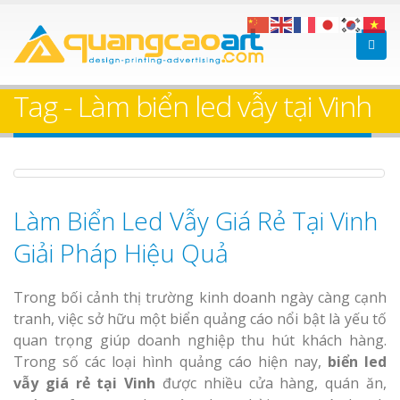
Làm bảng hiệu gỗ tại
Làm Biển Hiệ
Nha Trang
Cà Phê Bình Dương Tr
Tag - Làm biển led vẫy tại Vinh
Làm bảng hiệ
sữa Bình Dương
Làm biển hiệ
Thuận An Bì
Làm Biển Led Vẫy Giá Rẻ Tại Vinh
Bảng gỗ treo cửa
Dương
theo yêu cầu
Giải Pháp Hiệu Quả
Trong bối cảnh thị trường kinh doanh ngày càng cạnh
tranh, việc sở hữu một biển quảng cáo nổi bật là yếu tố
quan trọng giúp doanh nghiệp thu hút khách hàng.
Thi công biể
Trong số các loại hình quảng cáo hiện nay,
biển led
cáo Thuận An
vẫy giá rẻ tại Vinh
được nhiều cửa hàng, quán ăn,
Dương