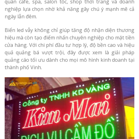
Làm bảng hiệu gỗ tại
quán cafe, spa, salon tóc, shop thời trang và doanh
Biên Hòa
nghiệp lựa chọn nhờ khả năng gây chú ý mạnh mẽ cả
ngày lẫn đêm.
Biển led vẫy không chỉ giúp tăng độ nhận diện thương
hiệu mà còn tạo điểm nhấn chuyên nghiệp cho mặt tiền
Làm biển hiệ
cửa hàng. Với chi phí đầu tư hợp lý, độ bền cao và hiệu
tóc Thuận An
quả quảng bá vượt trội, đây được xem là giải pháp
Làm bảng hiệu gỗ tại
quảng cáo tối ưu dành cho mọi mô hình kinh doanh tại
Nghệ An
Thi công biể
thành phố Vinh.
cáo Vinh
Làm biển quả
Nghệ An giá 