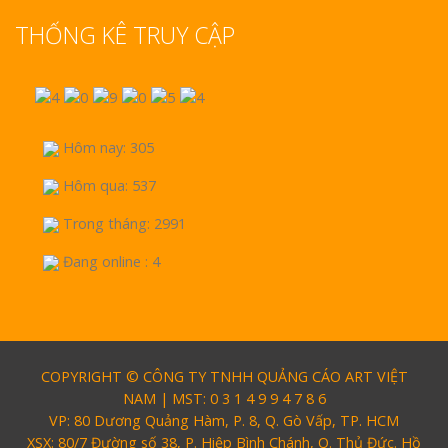
THỐNG KÊ TRUY CẬP
Hôm nay: 305
Hôm qua: 537
Trong tháng: 2991
Đang online : 4
COPYRIGHT © CÔNG TY TNHH QUẢNG CÁO ART VIỆT
NAM | MST: 0 3 1 4 9 9 4 7 8 6
VP: 80 Dương Quảng Hàm, P. 8, Q. Gò Vấp, TP. HCM
XSX: 80/7 Đường số 38, P. Hiệp Bình Chánh, Q. Thủ Đức. Hồ