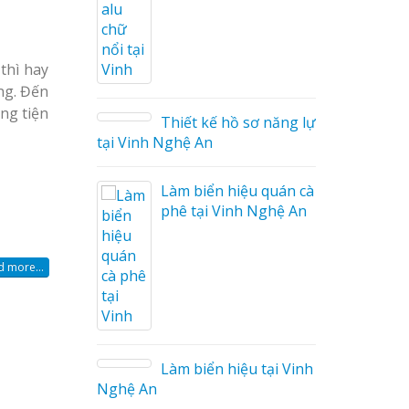
ả
ng Cáo
thì hay
ng. Đến
ng tiện
ữ Ma
Thiết kế hồ sơ năng lực
 Công
tại Vinh Nghệ An
Làm biển hiệu quán cà
phê tại Vinh Nghệ An
 more...
 Mica
Làm biển hiệu tại Vinh
o tại
Nghệ An