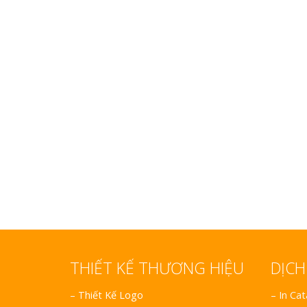
Làm biển gỗ tại Hà Giang
đẹp giá rẻ
Bảng gỗ treo cửa
handmade cổ điển