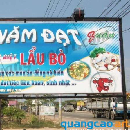
cáo Nghệ An uy tín
Làm biển hiệu sp
Bảng gỗ treo cửa theo
An Bình Dương
yêu cầu
u salon
Làm biển hiệu chữ
Thi công biển quả
inox tại Vinh Nghệ An
Thuận An Bình D
n quảng
Làm bảng hiệu gỗ tại
Biên Hòa
Công ty quảng cáo
tại Vinh Nghệ An
Làm biển hiệu spa tại
Vinh Nghệ An
Làm biển hiệu sal
ng cáo
Thuận An
Làm bảng hiệu gỗ tại
rẻ
Nghệ An