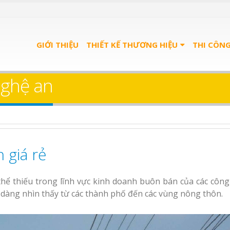
u Quán
Bảng Hiệu Salon Tóc
ọn Gói
GIỚI THIỆU
Vinh Thu Hút Mọi Ánh Nhìn
THIẾT KẾ THƯƠNG HIỆU
THI CÔN
u trà
Bảng Hiệu Nhà Hàng
nghệ an
ơng
Nghệ An Độc Đáo
Thi Công Bảng Hiệu
u spa
Trọn Gói Nghệ An
nh
Gía Xưởng
 giá rẻ
Làm bảng hiệu gỗ tại
Làm Biển Hiệu Qu
Nha Trang
Phê Bình Dương Trọn Gói
hể thiếu trong lĩnh vực kinh doanh buôn bán của các công 
Làm bảng hiệu trà
 dàng nhìn thấy từ các thành phố đến các vùng nông thôn.
Bình Dương
n quảng
 Bình
Sửa chữa biển quảng