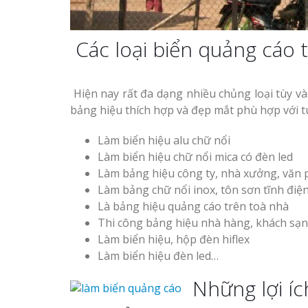
Công ty quảng cáo tại
Vinh Nghệ An
Các loại biển quảng cáo
Làm biển hiệu spa tại
Thi Công Bản
Vinh Nghệ An
Hiện nay rất đa dạng nhiều chủng loại tùy v
Nghệ An Nâng Tầm T
bảng hiệu thích hợp và đẹp mắt phù hợp với tú
Hiệu
Làm biển hiệu alu chữ nổi
Làm Biển Led
Làm biển hiệu chữ nổi mica có đèn led
Rẻ Tại Vinh Giải Pháp 
Làm bảng hiệu công ty, nhà xưởng, văn
Làm biển led tại Vinh
Quả
Làm bảng chữ nổi inox, tôn sơn tĩnh điệ
Nghệ An giá rẻ
Là bảng hiệu quảng cáo trên toà nhà
Làm Hộp Đèn
Thi công bảng hiệu nhà hàng, khách sạn
Thiết kế Profile tại Vinh
Cáo Tại Vinh Giá Rẻ
Làm biển hiệu, hộp đèn hiflex
Nghệ An
Làm biển hiệu đèn led…
Biển Led Chạ
Làm biển alu chữ nổi tại
Những lợi í
Ma Trận Ngh
Vinh Nghệ An
Thi Công Ch