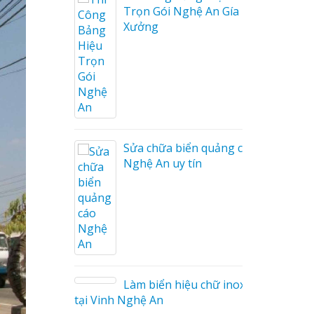
a Thuận
Trọn Gói Nghệ An Gía
Xưởng
ng cáo
ương
Sửa chữa biển quảng cáo
Nghệ An uy tín
on tóc
Làm biển hiệu chữ inox
tại Vinh Nghệ An