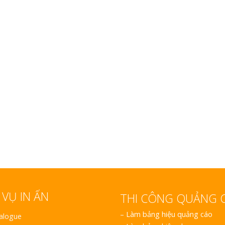
Làm Hộp Đèn Siê
Nghệ An Thu Hút