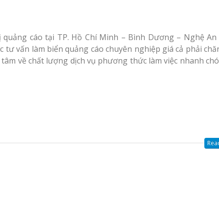
Tại Vinh Giải Pháp Hiệu Qu
cà phê tại Vinh Nghệ
An
Làm Hộp Đèn Quả
Tại Vinh Giá Rẻ
 quảng cáo tại TP. Hồ Chí Minh – Bình Dương – Nghệ An 
c tư vấn làm biển quảng cáo chuyên nghiệp giá cả phải chă
tâm về chất lượng dịch vụ phương thức làm việc nhanh chó
Biển Led Chạy Ch
Trận Nghệ An Thi
g Ty
Chuyên Nghiệp
Làm biển hiệu tại
y
Vinh Nghệ An
ng cáo
Mẫu biển quán cà
phê bằng gỗ đẹp
Read
u Tại
ưởng
Làm Biển Công Ty
Tại Vinh Lấy Ngay
ảng Cáo
t Khách
Làm biển quảng cá
Vinh Nghệ An