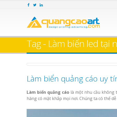
Làm bảng hiệu gỗ tại
Làm Biển Hiệ
Nha Trang
Cà Phê Bình Dương Tr
Làm bảng hiệ
Tag - Làm biển led tại 
sữa Bình Dư
Làm biển hiệ
Bảng gỗ treo cửa
Thuận An Bì
theo yêu cầu
Dương
Làm biển quảng cáo uy tín
Bảng Hiệu Salon Tóc
Vinh Thu Hút Mọi Ánh Nhìn
Làm biển quảng cáo
là một nhu cầu không t
Bảng Hiệu Nhà Hàng
hàng có mặt khắp mọi nơi. Chúng ta có thể dễ
Nghệ An Độc Đáo
Thi công biể
cáo Thuận An
Thi Công Bảng Hiệu