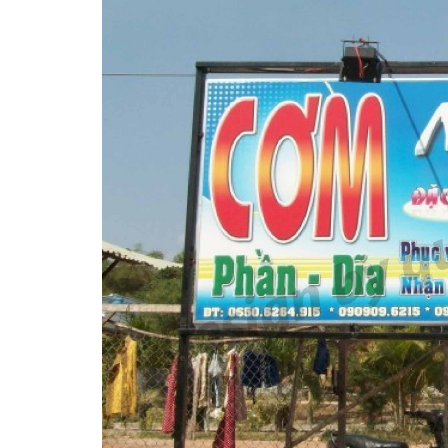
Dương
Làm bảng hiệu gỗ tại
Trọn Gói Nghệ An Gía
Biên Hòa
Xưởng
Làm biển hiệ
tóc Thuận An
Làm bảng hiệu gỗ tại
Nghệ An
Sửa chữa biển quảng cáo
Thi công biể
Nghệ An uy tín
cáo Vinh
Làm biển quả
Làm biển hiệu chữ inox
Nghệ An giá 
tại Vinh Nghệ An