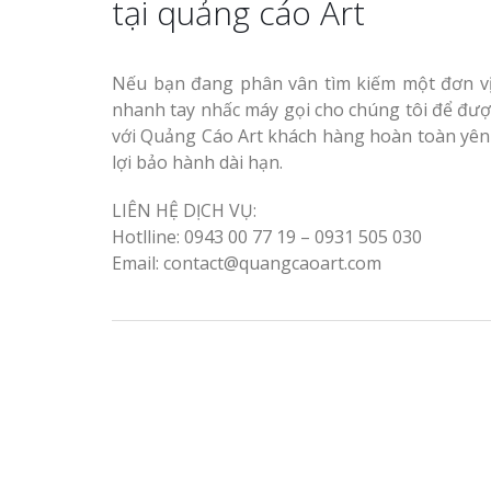
tại quảng cáo Art
Nghiệp
Nếu bạn đang phân vân tìm kiếm một đơn vị
nhanh tay nhấc máy gọi cho chúng tôi để đượ
với Quảng Cáo Art khách hàng hoàn toàn yên 
Thiết kế hồ sơ năng lực
lợi bảo hành dài hạn.
tại Vinh Nghệ An
Làm Biển Côn
Mica Tại Vinh Lấy Nga
LIÊN HỆ DỊCH VỤ:
Làm biển hiệu quán cà
Hotlline: 0943 00 77 19 – 0931 505 030
phê tại Vinh Nghệ An
Làm biển quả
Email: contact@quangcaoart.com
tại Vinh Nghệ An
Làm Biển Hiệ
Nam Đàn Uy Tín Giá X
Làm Biển Qu
Làm biển hiệu tại Vinh
Mỹ Phẩm Vinh Thu Hú
Nghệ An
Hàng