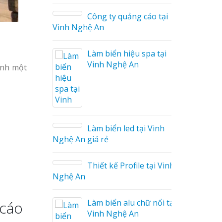
ng cáo
Công ty quảng cáo tại
Vinh Nghệ An
Làm biển hiệu spa tại
Vinh Nghệ An
ình một
áo
Làm biển led tại Vinh
Nghệ An giá rẻ
Thiết kế Profile tại Vinh
ệu
Nghệ An
g Hiệu
Làm biển alu chữ nổi tại
 cáo
Giá Rẻ
Vinh Nghệ An