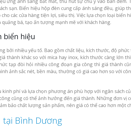
 hiệu ứng ánh sáng bắt mắt, thu hút sự chú ý vào ban đêm.
ách sạn. Biển hiệu hộp đèn cung cấp ánh sáng đều, giúp th
cho các cửa hàng tiện lợi, siêu thị. Việc lựa chọn loại biển 
ả quảng bá, tạo ấn tượng mạnh mẽ với khách hàng.
 biển hiệu
ng bởi nhiều yếu tố. Bao gồm chất liệu, kích thước, độ phức
 giá thành khác so với mica hay inox, kích thước càng lớn thì
 phức tạp đòi hỏi nhiều công đoạn gia công thì giá thành cũ
 hình ảnh sắc nét, bền màu, thường có giá cao hơn so với cô
ù kinh phí và lựa chọn phương án phù hợp với ngân sách củ
i công cũng có thể ảnh hưởng đến giá thành. Những đơn vị c
đảm bảo chất lượng sản phẩm, nên giá có thể cao hơn một ch