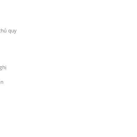
thủ quy
ghị
ển