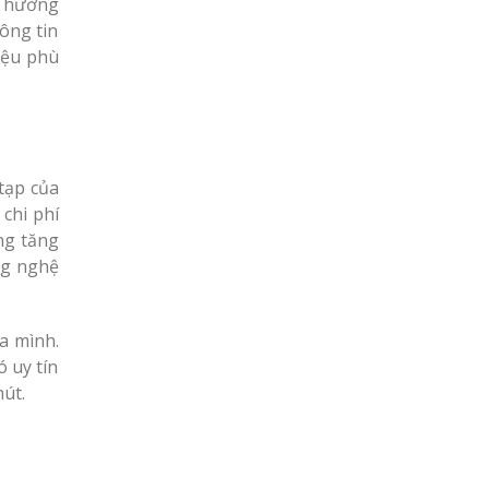
 Thường
ông tin
hiệu phù
 tạp của
 chi phí
ng tăng
ng nghệ
a mình.
ó uy tín
út.