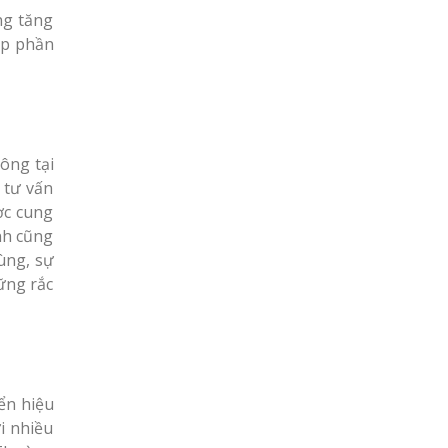
ng tăng
óp phần
công tại
 tư vấn
ợc cung
nh cũng
ùng, sự
ững rắc
iển hiệu
i nhiều