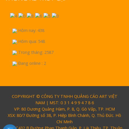
Hôm nay: 438
Hôm qua: 548
Trong tháng: 2587
Đang online : 2
COPYRIGHT © CÔNG TY TNHH QUẢNG CÁO ART VIỆT
NAM | MST: 0 3 1 4 9 9 4 7 8 6
VP: 80 Dương Quảng Hàm, P. 8, Q. Gò Vấp, TP. HCM
XSX: 80/7 Đường số 38, P. Hiệp Bình Chánh, Q. Thủ Đức. Hồ
Chí Minh
XSX: C432 B Đường Phan Thanh Giản. P. Lái Thiêu. TP. Thuận