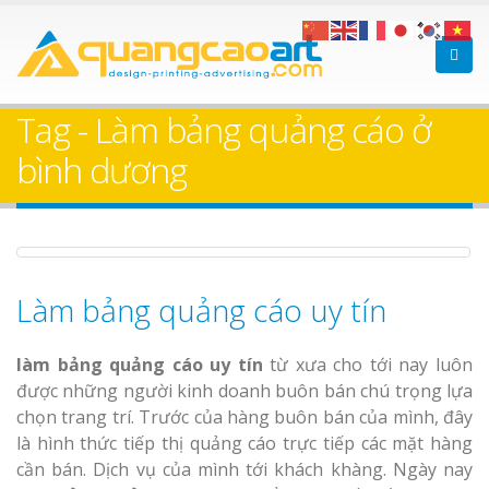
Làm bảng hiệu gỗ tại
Làm Biển Hiệ
Nha Trang
Cà Phê Bình Dương Tr
Tag - Làm bảng quảng cáo ở
Làm bảng hiệ
bình dương
sữa Bình Dương
Làm biển hiệ
Thuận An Bì
Bảng gỗ treo cửa
Dương
theo yêu cầu
Làm bảng quảng cáo uy tín
làm bảng quảng cáo uy tín
từ xưa cho tới nay luôn
được những người kinh doanh buôn bán chú trọng lựa
chọn trang trí. Trước của hàng buôn bán của mình, đây
Thi công biể
là hình thức tiếp thị quảng cáo trực tiếp các mặt hàng
cáo Thuận An
cần bán. Dịch vụ của mình tới khách khàng. Ngày nay
Dương