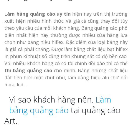
L
àm bảng quảng cáo uy tín
hiện nay trên thị trường
xuất hiện nhiều hình thức. Và giá cả cũng thay đổi tùy
theo yêu cầu của mỗi khách hàng. Bảng quảng cáo phổ
Thi Công Bản
biến nhất hiện nay thường được nhiều cửa hàng lựa
Nghệ An Nâng Tầm T
chọn như bảng hiệu hiflex. Đặc điểm của loại bảng này
Hiệu
là giả cả phải chăng. Được làm bằng chất liệu bạt hiflex
in phun kĩ thuật số căng trên khung sắt có độ bền cao.
Làm Biển Led
Với nhiều khách hàng có có tài chính dồi dào thì có thể
Rẻ Tại Vinh Giải Pháp 
thi bảng quảng cáo
cho mình. Bằng những chất liệu
Quả
đắt tiền hơn một chút như, làm bảng hiệu alu chữ nổi
mica, led…
Làm Hộp Đèn
Cáo Tại Vinh Giá Rẻ
Vì sao khách hàng nên.
Làm
bảng quảng cáo
tại quảng cáo
Biển Led Chạ
Ma Trận Ngh
Art.
Thi Công Ch
Nghiệp