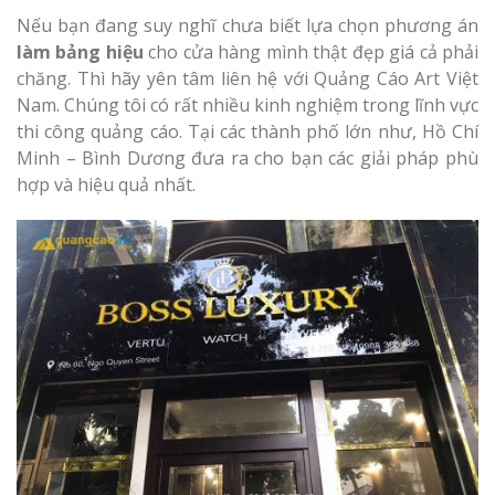
Nếu bạn đang suy nghĩ chưa biết lựa chọn phương án
làm bảng hiệu
cho cửa hàng mình thật đẹp giá cả phải
chăng. Thì hãy yên tâm liên hệ với Quảng Cáo Art Việt
Nam. Chúng tôi có rất nhiều kinh nghiệm trong lĩnh vực
thi công quảng cáo. Tại các thành phố lớn như, Hồ Chí
Minh – Bình Dương đưa ra cho bạn các giải pháp phù
Làm Biển Côn
hợp và hiệu quả nhất.
Mica Tại Vinh Lấy Nga
Làm biển quả
tại Vinh Nghệ An
Làm Biển Hiệ
Nam Đàn Uy Tín Giá X
Làm Biển Qu
Mỹ Phẩm Vinh Thu Hú
Hàng