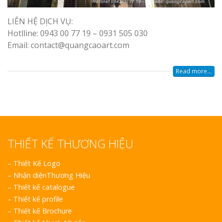
Top 10 Mẫu 
LIÊN HỆ DỊCH VỤ:
Hiệu Shop Q
Nghệ An Đẹp
Hotlline: 0943 00 77 19 – 0931 505 030
Email: contact@quangcaoart.com
Read more...
Làm Bảng Hi
Thuốc Nghệ An Chuẩn
THIẾT KẾ THƯƠNG HIỆU
Làm Hộp Đèn
Mỏng Nghệ 
–
Thiết Kế Logo
Hút
–
Nhận diệnThương Hiệu
–
Thiết kế catalogue
–
Thiết kế profile
–
Thiết kế Brochure