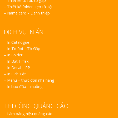
–
Thiết kế tờ rơi, tờ gấp
–
Thiết kế folder, kẹp tài liệu
–
Name card – Danh thiếp
DỊCH VỤ IN ẤN
– In Catalogue
– In Tờ Rơi – Tờ Gấp
– In Folder
– In Bạt Hiflex
– In Decal – PP
– In Lịch Tết
– Menu – thực đơn nhà hàng
– In bao đũa – muỗng.
THI CÔNG QUẢNG CÁO
–
Làm bảng hiệu quảng cáo