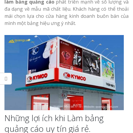
Làm bảng hiệu gỗ tại
làm bảng quảng cáo
phát triển mạnh về số lượng và
Biên Hòa
đa dạng về mẫu mã chất liệu. Khách hàng có thể thoải
mái chọn lựa cho cửa hàng kinh doanh buôn bán của
mình một bảng hiệu ưng ý nhất.
Làm biển hiệ
tóc Thuận An
Làm bảng hiệu gỗ tại
Nghệ An
Thi công biể
cáo Vinh
Làm biển quả
Những lợi ích khi Làm bảng
Nghệ An giá 
quảng cáo uy tín giá rẻ.