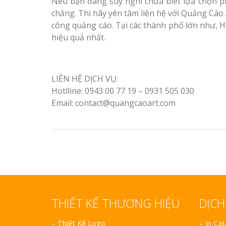
Nếu bạn đang suy nghĩ chưa biết lựa chọn
chăng. Thì hãy yên tâm liên hệ với Quảng Cáo 
công quảng cáo. Tại các thành phố lớn như, 
hiệu quả nhất.
LIÊN HỆ DỊCH VỤ:
Hotlline: 0943 00 77 19 – 0931 505 030
Email: contact@quangcaoart.com
THIẾT KẾ THƯƠNG HIỆU
DỊCH
–
Thiết Kế Logo
– In Ca