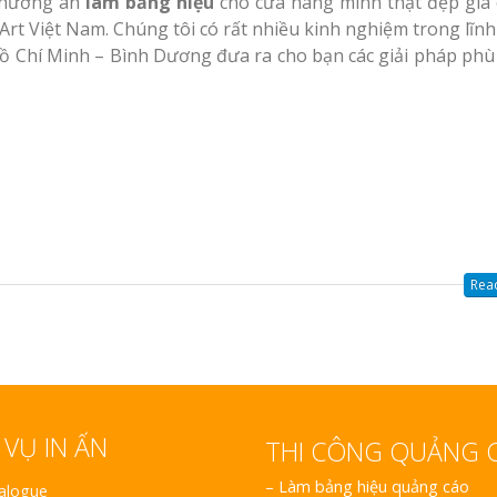
 phương án
làm bảng hiệu
cho cửa hàng mình thật đẹp giá 
Art Việt Nam. Chúng tôi có rất nhiều kinh nghiệm trong lĩnh
Hồ Chí Minh – Bình Dương đưa ra cho bạn các giải pháp phù
Read
 VỤ IN ẤN
THI CÔNG QUẢNG 
–
Làm bảng hiệu quảng cáo
talogue