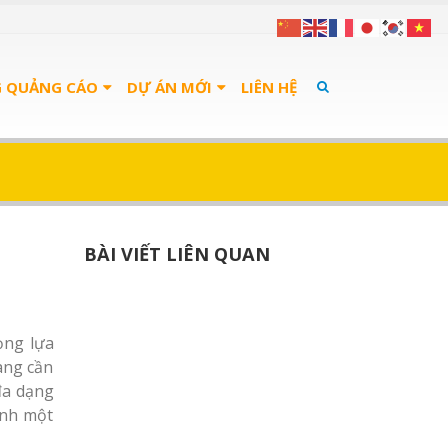
G QUẢNG CÁO
DỰ ÁN MỚI
LIÊN HỆ
BÀI VIẾT LIÊN QUAN
ọng lựa
hàng cần
đa dạng
ình một