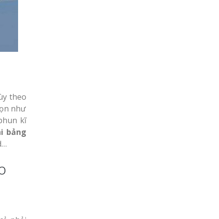
tùy theo
họn như
 phun kĩ
hi bảng
d…
o