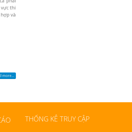
cả phải
 vực thi
 hợp và
 more...
THỐNG KÊ TRUY CẬP
CÁO