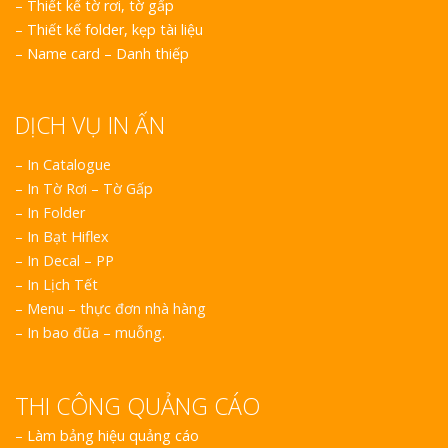
–
Thiết kế tờ rơi, tờ gấp
–
Thiết kế folder, kẹp tài liệu
–
Name card – Danh thiếp
DỊCH VỤ IN ẤN
– In Catalogue
– In Tờ Rơi – Tờ Gấp
– In Folder
– In Bạt Hiflex
– In Decal – PP
– In Lịch Tết
– Menu – thực đơn nhà hàng
– In bao đũa – muỗng.
THI CÔNG QUẢNG CÁO
–
Làm bảng hiệu quảng cáo