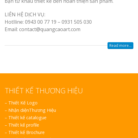
bạn từ khâu thiết kế đến hoàn thiện sản phẩm.
LIÊN HỆ DỊCH VỤ:
Hotlline: 0943 00 77 19 – 0931 505 030
Email: contact@quangcaoart.com
Read more...
THIẾT KẾ THƯƠNG HIỆU
–
Thiết Kế Logo
–
Nhận diệnThương Hiệu
–
Thiết kế catalogue
–
Thiết kế profile
–
Thiết kế Brochure