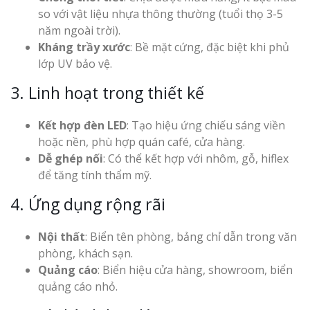
Mica Tại Vinh Lấy Nga
so với vật liệu nhựa thông thường (tuổi thọ 3-5
năm ngoài trời).
Kháng trầy xước
: Bề mặt cứng, đặc biệt khi phủ
Làm biển quả
lớp UV bảo vệ.
tại Vinh Nghệ An
3. Linh hoạt trong thiết kế
Làm Biển Hiệ
Nam Đàn Uy Tín Giá X
Kết hợp đèn LED
: Tạo hiệu ứng chiếu sáng viền
hoặc nền, phù hợp quán café, cửa hàng.
Làm Biển Qu
Dễ ghép nối
: Có thể kết hợp với nhôm, gỗ, hiflex
Mỹ Phẩm Vinh Thu Hú
để tăng tính thẩm mỹ.
Hàng
4. Ứng dụng rộng rãi
Top 10 Mẫu 
Hiệu Shop Q
Nội thất
: Biển tên phòng, bảng chỉ dẫn trong văn
Nghệ An Đẹp
phòng, khách sạn.
Quảng cáo
: Biển hiệu cửa hàng, showroom, biển
quảng cáo nhỏ.