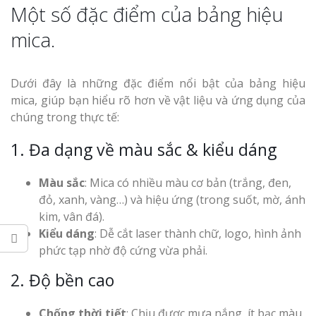
Hiệu
Một số đặc điểm của bảng hiệu
mica.
Làm Biển Led
Rẻ Tại Vinh Giải Pháp 
Quả
Dưới đây là những đặc điểm nổi bật của bảng hiệu
mica, giúp bạn hiểu rõ hơn về vật liệu và ứng dụng của
Làm Hộp Đèn
chúng trong thực tế:
Cáo Tại Vinh Giá Rẻ
1. Đa dạng về màu sắc & kiểu dáng
Biển Led Chạ
Ma Trận Ngh
Màu sắc
: Mica có nhiều màu cơ bản (trắng, đen,
Thi Công Ch
đỏ, xanh, vàng…) và hiệu ứng (trong suốt, mờ, ánh
Nghiệp
kim, vân đá).
Kiểu dáng
: Dễ cắt laser thành chữ, logo, hình ảnh
phức tạp nhờ độ cứng vừa phải.
2. Độ bền cao
Chống thời tiết
: Chịu được mưa nắng, ít bạc màu
Làm Biển Côn