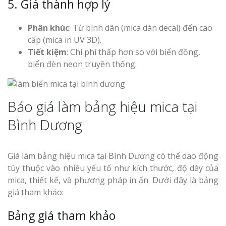
5. Giá thành hợp lý
Phân khúc
: Từ bình dân (mica dán decal) đến cao
cấp (mica in UV 3D).
Làm Bảng Hi
Tiết kiệm
: Chi phí thấp hơn so với biển đồng,
Thuốc Nghệ An Chuẩn
biển đèn neon truyền thống.
Làm Hộp Đèn
Mỏng Nghệ 
Hút
Báo giá làm bảng hiệu mica tại
Bình Dương
Giá làm bảng hiệu mica tại Bình Dương có thể dao động
tùy thuộc vào nhiều yếu tố như kích thước, độ dày của
Bảng Hiệu Sa
mica, thiết kế, và phương pháp in ấn. Dưới đây là bảng
Vinh Thu Hút Mọi Ánh
giá tham khảo:
Bảng giá tham khảo