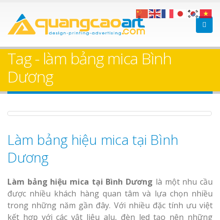
Bảng gỗ treo cửa
Làm bảng hiệ
theo yêu cầu
sữa Bình Dương
Tag - làm bảng mica Bình
Làm biển hiệ
Dương
Thuận An Bì
Dương
Thi công biể
cáo Thuận An
Làm bảng hiệu mica tại Bình
Làm bảng hiệu gỗ tại
Dương
Biên Hòa
Dương
Làm bảng hiệu mica tại Bình Dương
là một nhu cầu
được nhiều khách hàng quan tâm và lựa chọn nhiều
trong những năm gần đây. Với nhiều đặc tính ưu việt
Làm biển hiệ
kết hợp với các vật liệu alu, đèn led tạo nên những