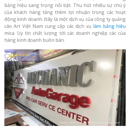
Làm bảng hiệu gỗ tại
tóc Thuận An
bảng hiệu sang trọng nổi bật. Thu hút nhiều sự chú ý
Nghệ An
của khách hàng tăng thêm lợi nhuận trong các hoạt
Thi công biể
động kinh doanh. Đây là một dịch vụ của công ty quảng
cáo Vinh
cáo Art Việt Nam cung cấp các dịch vụ
làm bảng hiệu
mica. Uy tín chất lượng tới các doanh nghiệp các của
hàng kinh doanh buôn bán.
Làm bảng hiệu gỗ
homestay chất lượng
Làm biển quả
Nghệ An giá 
Thi Công Bản
Nghệ An Nâng Tầm T