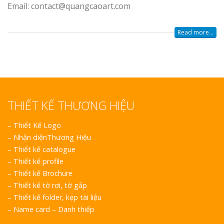
Email: contact@quangcaoart.com
Read more...
THIẾT KẾ THƯƠNG HIỆU
–
Thiết Kế Logo
–
Nhận diệnThương Hiệu
–
Thiết kế catalogue
–
Thiết kế profile
–
Thiết kế Brochure
–
Thiết kế tờ rơi, tờ gấp
–
Thiết kế folder, kẹp tài liệu
–
Name card – Danh thiếp