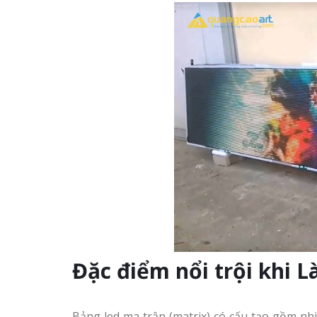
Đặc điểm nổi trội khi 
Bảng led ma trận (matrix) có cấu tạo gồm nh