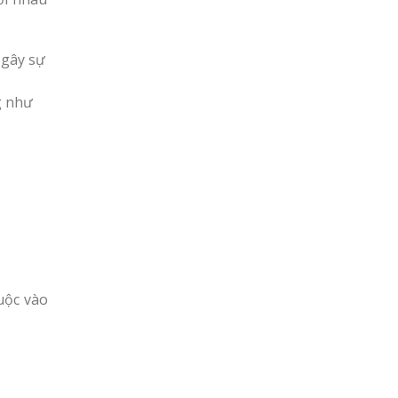
 gây sự
g như
uộc vào