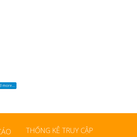
 more...
THỐNG KÊ TRUY CẬP
CÁO