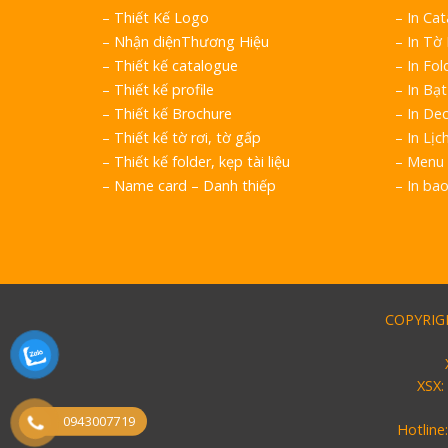
–
Thiết Kế Logo
– In Ca
–
Nhận diệnThương Hiệu
– In Tờ
–
Thiết kế catalogue
– In Fol
–
Thiết kế profile
– In Bạt
–
Thiết kế Brochure
– In Dec
–
Thiết kế tờ rơi, tờ gấp
– In Lịc
–
Thiết kế folder, kẹp tài liệu
– Menu 
–
Name card – Danh thiếp
– In ba
COPYRIGH
XSX:
0943007719
Hotline