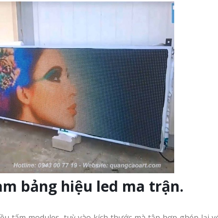
Làm bảng hiệu led ma trận.
iều tấm modules, tuỳ vào kích thước mà tập hợp ghép lại v