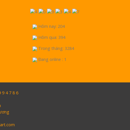
Hôm nay: 204
Hôm qua: 394
Trong tháng: 3284
Đang online : 1
9 4 7 8 6
h
Dương
oart.com