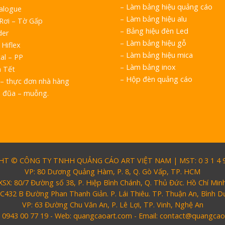
–
Làm bảng hiệu quảng cáo
talogue
–
Làm bảng hiệu alu
 Rơi – Tờ Gấp
–
Bảng hiệu đèn Led
der
–
Làm bảng hiệu gỗ
 Hiflex
–
Làm bảng hiệu mica
al – PP
–
Làm bảng inox
h Tết
–
Hộp đèn quảng cáo
– thực đơn nhà hàng
o đũa – muỗng.
T © CÔNG TY TNHH QUẢNG CÁO ART VIỆT NAM | MST: 0 3 1 4 9 
VP: 80 Dương Quảng Hàm, P. 8, Q. Gò Vấp, TP. HCM
XSX: 80/7 Đường số 38, P. Hiệp Bình Chánh, Q. Thủ Đức. Hồ Chí Min
 C432 B Đường Phan Thanh Giản. P. Lái Thiêu. TP. Thuận An, Bình 
VP: 63 Đường Chu Văn An, P. Lê Lợi, TP. Vinh, Nghệ An
: 0943 00 77 19 - Web: quangcaoart.com - Email: contact@quangca