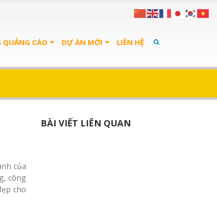
G QUẢNG CÁO
DỰ ÁN MỚI
LIÊN HỆ
BÀI VIẾT LIÊN QUAN
anh của
g, công
 đẹp cho