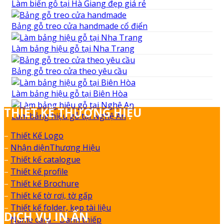
Làm biển gỗ tại Hà Giang đẹp giá rẻ
Bảng gỗ treo cửa handmade cổ điển
Làm bảng hiệu gỗ tại Nha Trang
Bảng gỗ treo cửa theo yêu cầu
Làm bảng hiệu gỗ tại Biên Hòa
THIẾT KẾ THƯƠNG HIỆU
Làm bảng hiệu gỗ tại Nghệ An
–
Thiết Kế Logo
–
Nhận diệnThương Hiệu
–
Thiết kế catalogue
–
Thiết kế profile
–
Thiết kế Brochure
–
Thiết kế tờ rơi, tờ gấp
–
Thiết kế folder, kẹp tài liệu
DỊCH VỤ IN ẤN
–
Name card – Danh thiếp