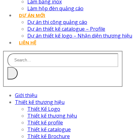
Làm bảng inox
Làm hộp đèn quảng cáo
DỰ ÁN MỚI
Dự án thi công quảng cáo
Dự án thiết kế catalogue – Profile
Dự án thiết kế logo – Nhận diện thương hiệu
LIÊN HỆ
Giới thiệu
Thiết kế thương hiệu
Thiết Kế Logo
Thiết kế thương hiệu
Thiết kế profile
Thiết kế catalogue
Thiết kế Brochure