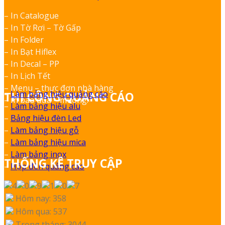
– In Catalogue
– In Tờ Rơi – Tờ Gấp
– In Folder
– In Bạt Hiflex
– In Decal – PP
– In Lịch Tết
– Menu – thực đơn nhà hàng
–
Làm bảng hiệu quảng cáo
THI CÔNG QUẢNG CÁO
– In bao đũa – muỗng.
–
Làm bảng hiệu alu
–
Bảng hiệu đèn Led
–
Làm bảng hiệu gỗ
–
Làm bảng hiệu mica
–
Làm bảng inox
THỐNG KÊ TRUY CẬP
–
Hộp đèn quảng cáo
Hôm nay: 358
Hôm qua: 537
Trong tháng: 3044