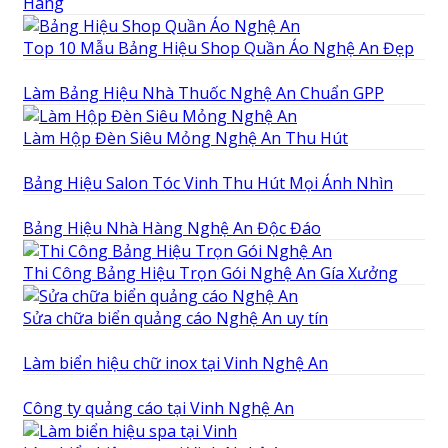
Hàng
Top 10 Mẫu Bảng Hiệu Shop Quần Áo Nghệ An Đẹp
Làm Bảng Hiệu Nhà Thuốc Nghệ An Chuẩn GPP
Làm Hộp Đèn Siêu Mỏng Nghệ An Thu Hút
Bảng Hiệu Salon Tóc Vinh Thu Hút Mọi Ánh Nhìn
Bảng Hiệu Nhà Hàng Nghệ An Độc Đáo
Thi Công Bảng Hiệu Trọn Gói Nghệ An Gía Xưởng
Sửa chữa biển quảng cáo Nghệ An uy tín
Làm biển hiệu chữ inox tại Vinh Nghệ An
Công ty quảng cáo tại Vinh Nghệ An