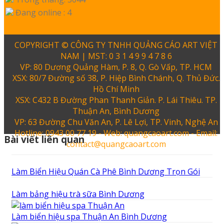
Đang online : 4
COPYRIGHT © CÔNG TY TNHH QUẢNG CÁO ART VIỆT
NAM | MST: 0 3 1 4 9 9 4 7 8 6
VP: 80 Dương Quảng Hàm, P. 8, Q. Gò Vấp, TP. HCM
XSX: 80/7 Đường số 38, P. Hiệp Bình Chánh, Q. Thủ Đức.
Hồ Chí Minh
XSX: C432 B Đường Phan Thanh Giản. P. Lái Thiêu. TP.
Thuận An, Bình Dương
VP: 63 Đường Chu Văn An, P. Lê Lợi, TP. Vinh, Nghệ An
Hotline: 0943 00 77 19 - Web: quangcaoart.com - Email:
Bài viết liên quan
contact@quangcaoart.com
Làm Biển Hiệu Quán Cà Phê Bình Dương Trọn Gói
Làm bảng hiệu trà sữa Bình Dương
Làm biển hiệu spa Thuận An Bình Dương