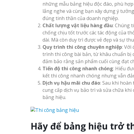
những mẫu bảng hiệu độc đáo, phù hợp v
Làm Hộp Đèn
lắng nghe và cùng bạn xây dựng ý tưởng
Cáo Tại Vinh 
Làm biển led tại Vinh
đúng tinh thần của doanh nghiệp.
Nghệ An giá rẻ
Chất lượng vật liệu hàng đầu
: Chúng t
chống chịu tốt trước các tác động của thờ
Biển Led Chạ
Ma Trận Ngh
dài. Mà còn duy trì được vẻ đẹp và sự thu
Thiết kế Profile tại Vinh
Thi Công Ch
Quy trình thi công chuyên nghiệp
: Với
Nghệ An
Nghiệp
trình thi công bài bản, từ khâu chuẩn b
đảm bảo rằng sản phẩm cuối cùng đạt ch
Làm biển alu chữ nổi tại
Tiến độ thi công nhanh chóng
Làm Biển Côn
: Hiểu đư
Vinh Nghệ An
Mica Tại Vinh
kết thi công nhanh chóng nhưng vẫn đả
Ngay
Dịch vụ hậu mãi chu đáo
: Sau khi hoàn
cung cấp dịch vụ bảo trì và sửa chữa khi 
Thiết kế hồ sơ năng lực
bảng hiệu.
Làm biển quả
tại Vinh Nghệ An
tại Vinh Ngh
Làm biển hiệu quán cà
Hãy để bảng hiệu trở 
Làm Biển Hiệ
phê tại Vinh Nghệ An
Nam Đàn Uy T