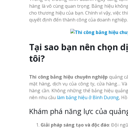
Làm biển hiệ
hàng là vô cùng quan trọng. Bảng hiệu không 
tóc Thuận An
Thi Công Bảng Hiệu
cho thương hiệu của bạn. Chính vì vậy, việc 
Trọn Gói Nghệ An Gía
quyết định đến thành công của doanh nghiệp.
Xưởng
Thi công biể
cáo Vinh
Sửa chữa biển quảng cáo
Nghệ An uy tín
Tại sao bạn nên chọn d
Làm biển quả
tôi?
Nghệ An giá 
Làm biển hiệu chữ inox
tại Vinh Nghệ An
Thi công bảng hiệu chuyên nghiệp
quảng cáo
Thi Công Bản
mặt hàng, dịch vụ của công ty, cửa hàng… Và
Nghệ An Nâ
Công ty quảng cáo tại
hàng cần. Không những thế bảng hiệu quảng 
Thương Hiệu
Vinh Nghệ An
nên nhu cầu
làm bảng hiệu ở Bình Dương
, Hồ
Làm Biển Led
Khám phá năng lực của quảng
Rẻ Tại Vinh G
Làm biển hiệu spa tại
Hiệu Quả
Vinh Nghệ An
Giải pháp sáng tạo và độc đáo
: Đội ng