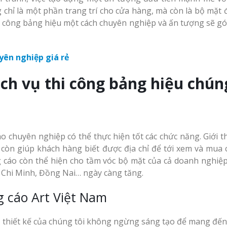
u salon
inox tại Vinh Nghệ
chỉ là một phần trang trí cho cửa hàng, mà còn là bộ mặt đ
Làm bảng hiệu gỗ tại
Làm biển hiệu sp
An
thi công bảng hiệu một cách chuyên nghiệp và ấn tượng sẽ g
Biên Hòa
An Bình Dương
n quảng
Công ty quảng cáo
tại Vinh Nghệ An
Làm bảng hiệu gỗ tại
Thi công biển quả
Nghệ An
Thuận An Bình D
ịch vụ thi công bảng hiệu chún
ng cáo
Làm biển hiệu spa tại
rẻ
Vinh Nghệ An
Làm biển hiệu sal
Thuận An
 chuyên nghiệp có thể thực hiện tốt các chức năng. Giới th
g Hiệu
Làm biển led tại Vinh
 còn giúp khách hàng biết được địa chỉ để tới xem và mua 
ng Tầm
Nghệ An giá rẻ
Thi công biển quả
cáo còn thể hiện cho tầm vóc bộ mặt của cả doanh nghiệp.
Vinh
 Chi Minh, Đồng Nai… ngày càng tăng.
Thiết kế Profile tại
 Vẫy Giá
 cáo Art Việt Nam
Vinh Nghệ An
iải Pháp
Làm biển quảng c
Nghệ An giá rẻ
ũ thiết kế của chúng tôi không ngừng sáng tạo để mang đến