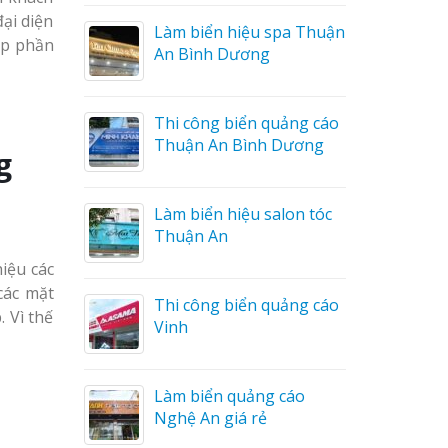
ại diện
a Thuận
Thi Công Bảng Hiệu
óp phần
Trọn Gói Nghệ An Gía
Xưởng
ng cáo
Sửa chữa biển quảng cáo
ương
Nghệ An uy tín
g
on tóc
Làm biển hiệu chữ inox
tại Vinh Nghệ An
iệu các
các mặt
ng cáo
Công ty quảng cáo tại
 Vì thế
Vinh Nghệ An
áo
Làm biển hiệu spa tại
Vinh Nghệ An