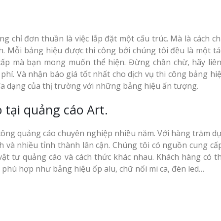
Mẫu biển hiệu gỗ
vintage ấn tượng
Làm biển quảng cá
ảng Cáo
g chỉ đơn thuần là việc lắp đặt một cấu trúc. Mà là cách c
Vinh Nghệ An
h Thu
. Mỗi bảng hiệu được thi công bởi chúng tôi đều là một t
àng
Làm biển gỗ tại Ninh
cấp mà bạn mong muốn thể hiện. Đừng chần chừ, hãy liên
Binh đẹp giá rẻ
hí. Và nhận báo giá tốt nhất cho dịch vụ thi công bảng hiệ
Làm Biển Hiệu Tạ
Bảng
đa dạng của thị trường với những bảng hiệu ấn tượng.
Đàn Uy Tín Giá X
uần Áo
Làm biển gỗ tại Hà
 tại quảng cáo Art.
Giang đẹp giá rẻ
Làm Biển Quảng 
ệu Nhà
Phẩm Vinh Thu H
 công quảng cáo chuyên nghiệp nhiều năm. Với hàng trăm dự
An
Khách Hàng
Bảng gỗ treo cửa
 và nhiều tỉnh thành lân cận. Chúng tôi có nguồn cung cấp
handmade cổ điển
 vật tư quảng cáo và cách thức khác nhau. Khách hàng có t
o phù hợp như bảng hiệu ốp alu, chữ nổi mi ca, đèn led…
Top 10 Mẫu Bảng
 Siêu
Shop Quần Áo Ng
An Thu
Đẹp
Làm Bảng Hiệu N