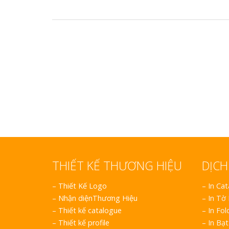
Bảng gỗ treo cửa
handmade cổ điển
THIẾT KẾ THƯƠNG HIỆU
DỊCH
–
Thiết Kế Logo
– In Ca
–
Nhận diệnThương Hiệu
– In Tờ
–
Thiết kế catalogue
– In Fol
–
Thiết kế profile
– In Bạt
–
Thiết kế Brochure
– In Dec