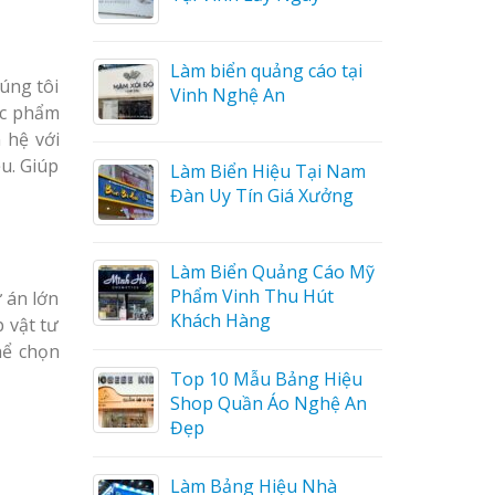
Làm biển hiệu tại Vinh
o tại
Nghệ An
húng tôi
ác phẩm
 hệ với
Mẫu biển quán cà phê
u. Giúp
i Nam
bằng gỗ đẹp
ưởng
Mẫu biển hiệu gỗ vintage
Cáo Mỹ
ấn tượng
út
 án lớn
 vật tư
hể chọn
Làm biển gỗ tại Ninh
 Hiệu
Binh đẹp giá rẻ
hệ An
Làm biển gỗ tại Hà Giang
đẹp giá rẻ
hà