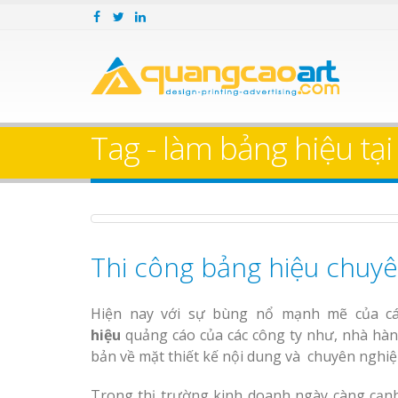
Làm bảng hiệu gỗ tại
Làm Biển Hiệ
Nha Trang
Cà Phê Bình
Trọn Gói
Tag - làm bảng hiệu tạ
Bảng gỗ treo cửa
Làm bảng hiệ
theo yêu cầu
sữa Bình Dư
Làm bảng hiệu gỗ tại
Làm biển hiệ
Biên Hòa
Thuận An Bì
Thi công bảng hiệu chuyê
Bảng Hiệu Salon Tóc
Dương
Vinh Thu Hút Mọi Ánh
Nhìn
Làm bảng hiệu gỗ tại
Thi công biể
Hiện nay với sự bùng nổ mạnh mẽ của c
Nghệ An
cáo Thuận An
hiệu
quảng cáo của các công ty như, nhà hà
Bảng Hiệu Nhà Hàng
Dương
bản về mặt thiết kế nội dung và
chuyên nghiệ
Nghệ An Độc Đáo
Trong thị trường kinh doanh ngày càng cạnh