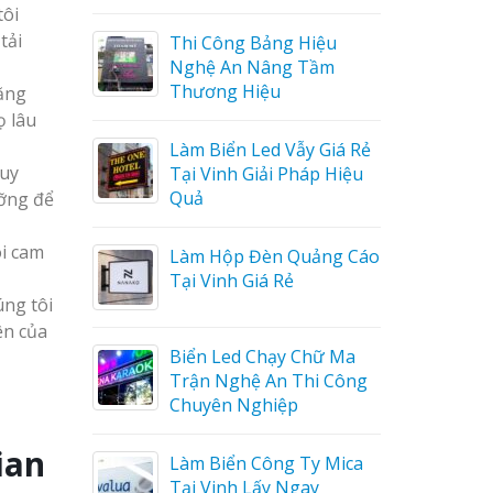
tôi
tải
ệu
Làm biển led tại Vinh
ầm
Nghệ An giá rẻ
năng
ọ lâu
Giá Rẻ
Thiết kế Profile tại Vinh
quy
 Hiệu
Nghệ An
ưỡng để
Làm biển alu chữ nổi tại
ôi cam
ng Cáo
Vinh Nghệ An
úng tôi
ện của
Thiết kế hồ sơ năng lực
ữ Ma
tại Vinh Nghệ An
 Công
Làm biển hiệu quán cà
ian
 Mica
phê tại Vinh Nghệ An