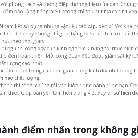
Làm biển alu chữ nổi
ới phong cách và thông điệp thương hiệu của bạn. Chúng 
 Quảng
tại Vinh Nghệ An
, đảm bảo rằng bảng hiệu không chỉ thu hút mà còn truyền 
Thi Công Bảng Hi
Giá Rẻ
Nghệ An Nâng T
Thương Hiệu
ôi cam kết sử dụng những vật liệu cao cấp, bền bỉ. Với khả 
Thiết kế hồ sơ năng
i tiết. Điều này không chỉ giúp bảng hiệu của bạn có tuổi th
y Chữ
lực tại Vinh Nghệ An
ệ An
 hút theo thời gian.
Làm Biển Led Vẫy 
uyên
 đội ngũ thi công dày dạn kinh nghiệm. Chúng tôi thực hiện 
Tại Vinh Giải Pháp
Quả
ị cho đến hoàn thiện. Mỗi công đoạn đều được giám sát kỹ l
Làm biển hiệu quán
ất lượng cao nhất.
cà phê tại Vinh Nghệ
g Ty
ợc tầm quan trọng của thời gian trong kinh doanh. Chúng t
An
Làm Hộp Đèn Quả
 Lấy
m bảo chất lượng.
Tại Vinh Giá Rẻ
 thành thi công, chúng tôi vẫn luôn đồng hành cùng bạn. Ch
Làm biển hiệu tại
cần thiết. Giúp bạn yên tâm hơn trong việc duy trì sự hiện di
Vinh Nghệ An
Biển Led Chạy Ch
ng cáo
Trận Nghệ An Thi
ệ An
Chuyên Nghiệp
Mẫu biển quán cà
phê bằng gỗ đẹp
thành điểm nhấn trong không g
u Tại
Làm Biển Công Ty
ín Giá
Tại Vinh Lấy Ngay