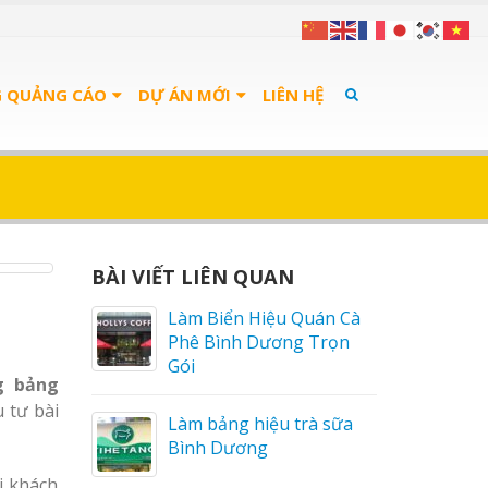
G QUẢNG CÁO
DỰ ÁN MỚI
LIÊN HỆ
BÀI VIẾT LIÊN QUAN
án Cà
Bảng Hiệu Salon Tóc
Trọn
Vinh Thu Hút Mọi Ánh
Nhìn
g bảng
 tư bài
 sữa
Bảng Hiệu Nhà Hàng
Nghệ An Độc Đáo
i khách