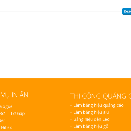
Thuốc Nghệ An C
GPP
Read
Làm Hộp Đèn Siê
Nghệ An Thu Hút
 VỤ IN ẤN
THI CÔNG QUẢNG 
–
Làm bảng hiệu quảng cáo
talogue
–
Làm bảng hiệu alu
 Rơi – Tờ Gấp
–
Bảng hiệu đèn Led
der
–
Làm bảng hiệu gỗ
 Hiflex
–
Làm bảng hiệu mica
al – PP