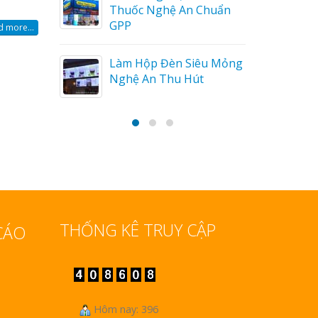
huẩn
 more...
Bảng gỗ treo cửa
handmade cổ điển
u Mỏng
THỐNG KÊ TRUY CẬP
CÁO
Hôm nay: 396
Hôm qua: 548