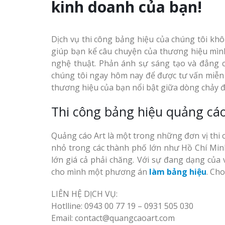
kinh doanh của bạn!
Xưởng
Làm biển hiệu tại Vinh
Làm Biển Qu
Nghệ An
Dịch vụ thi công bảng hiệu của chúng tôi khôn
Mỹ Phẩm Vin
giúp bạn kể câu chuyện của thương hiệu mình
Hút Khách H
nghệ thuật. Phản ánh sự sáng tạo và đẳng 
Mẫu biển quán cà phê
chúng tôi ngay hôm nay để được tư vấn miễn p
Top 10 Mẫu 
bằng gỗ đẹp
thương hiệu của bạn nổi bật giữa dòng chảy 
Hiệu Shop Q
Nghệ An Đẹp
Thi công bảng hiệu quảng cáo
Mẫu biển hiệu gỗ vintage
ấn tượng
Làm Bảng Hi
Quảng cáo Art là một trong những đơn vị thi
Thuốc Nghệ 
nhỏ trong các thành phố lớn như Hồ Chí Minh
Chuẩn GPP
lớn giá cả phải chăng. Với sự đang dạng của
Làm biển gỗ tại Ninh
cho mình một phương án
làm bảng hiệu
. Ch
Binh đẹp giá rẻ
Làm Hộp Đèn
Mỏng Nghệ 
LIÊN HỆ DỊCH VỤ:
Hút
Hotlline: 0943 00 77 19 – 0931 505 030
Làm biển gỗ tại Hà Giang
Email: contact@quangcaoart.com
đẹp giá rẻ