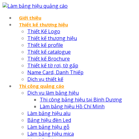
Giới thiệu
Thiết kế thương hiệu
Thiết Kế Logo
Thiết kế thương hiệu
Thiết kế profile
Thiết kế catalogue
Thiết kế Brochure
Thiết kế tờ rơi, tờ gấp
Name Card, Danh Thiếp
Dịch vụ thiết kế
Thi công quảng cáo
Dịch vu làm bảng hiệu
Thi công bảng hiệu tại Bình Dương
Làm bảng hiệu Hồ Chí Minh
Làm bảng hiệu alu
Bảng hiệu đèn Led
Làm bảng hiệu gỗ
Làm bảng hiệu mica