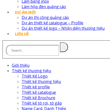
Làm bảng inox
Làm hộp đèn quảng cáo
DỰ ÁN MỚI
Dự án thi công quảng cáo
Dự án thiết kế catalogue – Profile
Dự án thiết kế logo – Nhận diện thương hiệu
LIÊN HỆ
Giới thiệu
Thiết kế thương hiệu
Thiết Kế Logo
Thiết kế thương hiệu
Thiết kế profile
Thiết kế catalogue
Thiết kế Brochure
Thiết kế tờ rơi, tờ gấp
Name Card, Danh Thiếp