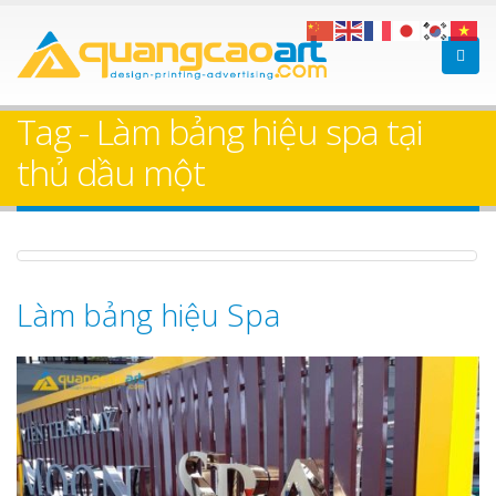
Làm bảng hiệu gỗ tại
Làm Biển Hiệ
Nha Trang
Cà Phê Bình
Tag - Làm bảng hiệu spa tại
Trọn Gói
thủ dầu một
Làm bảng hiệ
sữa Bình Dư
Bảng gỗ treo cửa
Làm biển hiệ
theo yêu cầu
Làm bảng hiệu Spa
Thuận An Bì
Dương
Thi công biể
cáo Thuận An
Dương