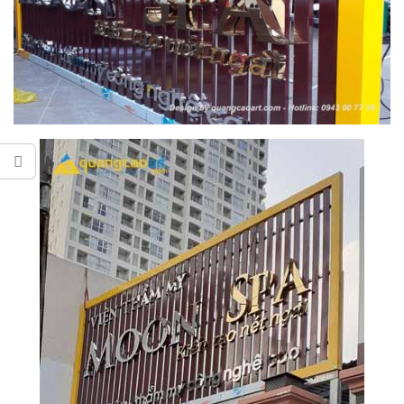
Làm bảng hiệu gỗ tại
Biên Hòa
Làm biển hiệ
tóc Thuận An
Làm bảng hiệu gỗ tại
Thi công biể
Nghệ An
cáo Vinh
Làm biển quả
Nghệ An giá 