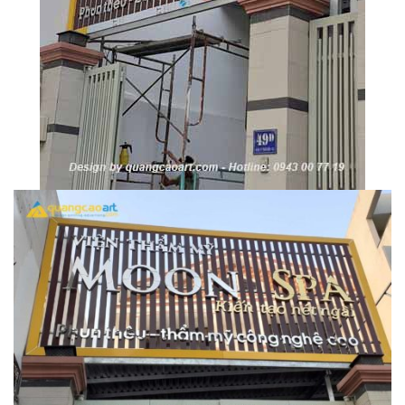
Thi Công Bản
Nghệ An Nâng Tầm T
Hiệu
Làm Biển Led
Rẻ Tại Vinh Giải Pháp 
Quả
Làm Hộp Đèn
Cáo Tại Vinh Giá Rẻ
Biển Led Chạ
Ma Trận Ngh
Thi Công Ch
Nghiệp