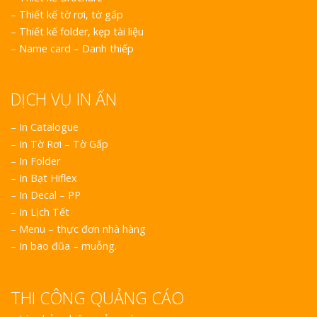
Hiệu Shop Q
–
Thiết kế tờ rơi, tờ gấp
Nghệ An Đẹp
–
Thiết kế folder, kẹp tài liệu
–
Name card – Danh thiếp
DỊCH VỤ IN ẤN
– In Catalogue
– In Tờ Rơi – Tờ Gấp
Làm Bảng Hi
– In Folder
Thuốc Nghệ An Chuẩn
– In Bạt Hiflex
– In Decal – PP
Làm Hộp Đèn
– In Lịch Tết
Mỏng Nghệ 
– Menu – thực đơn nhà hàng
Hút
– In bao đũa – muỗng.
THI CÔNG QUẢNG CÁO