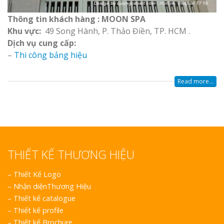
Thông tin khách hàng : MOON SPA
Khu vực:
49 Song Hành, P. Thảo Điền, TP. HCM .
Dịch vụ cung cấp:
–
Thi công bảng hiệu
Làm Biển Côn
Mica Tại Vinh Lấy Nga
Read more...
Làm biển quả
tại Vinh Nghệ An
Làm Biển Hiệ
Nam Đàn Uy Tín Giá X
THIẾT KẾ THƯƠNG HIỆU
–
Thiết Kế Logo
Làm Biển Qu
Mỹ Phẩm Vinh Thu Hú
–
Nhận diệnThương Hiệu
Hàng
–
Thiết kế catalogue
–
Thiết kế profile
–
Thiết kế Brochure
Top 10 Mẫu 