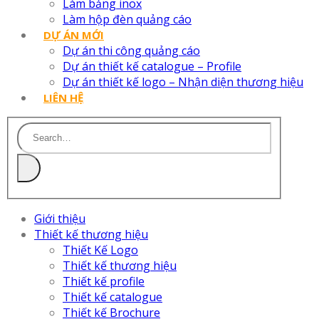
Làm bảng inox
Làm hộp đèn quảng cáo
DỰ ÁN MỚI
Dự án thi công quảng cáo
Dự án thiết kế catalogue – Profile
Dự án thiết kế logo – Nhận diện thương hiệu
LIÊN HỆ
Giới thiệu
Thiết kế thương hiệu
Thiết Kế Logo
Thiết kế thương hiệu
Thiết kế profile
Thiết kế catalogue
Thiết kế Brochure