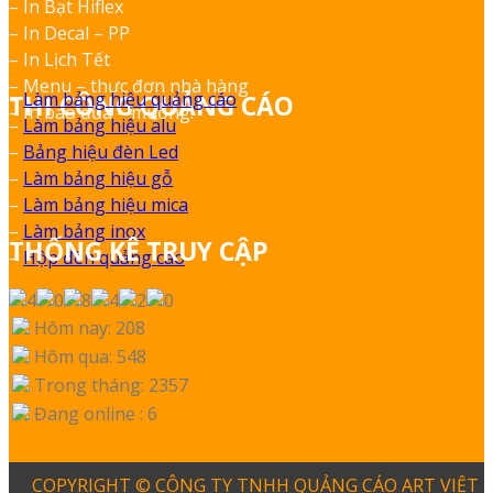
– In Bạt Hiflex
– In Decal – PP
– In Lịch Tết
– Menu – thực đơn nhà hàng
–
Làm bảng hiệu quảng cáo
THI CÔNG QUẢNG CÁO
– In bao đũa – muỗng.
–
Làm bảng hiệu alu
–
Bảng hiệu đèn Led
–
Làm bảng hiệu gỗ
–
Làm bảng hiệu mica
–
Làm bảng inox
THỐNG KÊ TRUY CẬP
–
Hộp đèn quảng cáo
Hôm nay: 208
Hôm qua: 548
Trong tháng: 2357
Đang online : 6
COPYRIGHT © CÔNG TY TNHH QUẢNG CÁO ART VIỆT