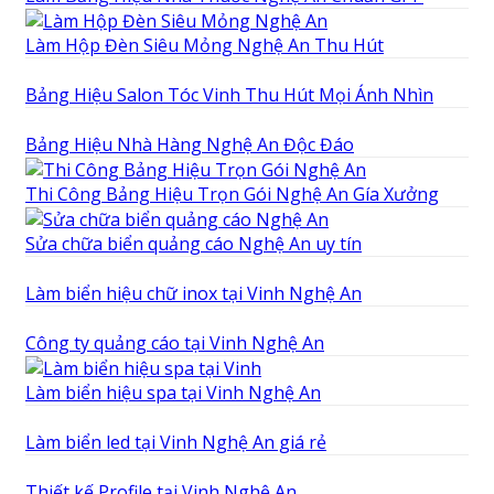
Làm Hộp Đèn Siêu Mỏng Nghệ An Thu Hút
Bảng Hiệu Salon Tóc Vinh Thu Hút Mọi Ánh Nhìn
Bảng Hiệu Nhà Hàng Nghệ An Độc Đáo
Thi Công Bảng Hiệu Trọn Gói Nghệ An Gía Xưởng
Sửa chữa biển quảng cáo Nghệ An uy tín
Làm biển hiệu chữ inox tại Vinh Nghệ An
Công ty quảng cáo tại Vinh Nghệ An
Làm biển hiệu spa tại Vinh Nghệ An
Làm biển led tại Vinh Nghệ An giá rẻ
Thiết kế Profile tại Vinh Nghệ An