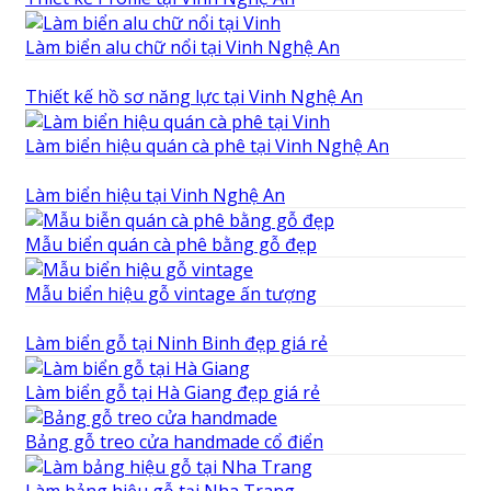
Làm biển alu chữ nổi tại Vinh Nghệ An
Thiết kế hồ sơ năng lực tại Vinh Nghệ An
Làm biển hiệu quán cà phê tại Vinh Nghệ An
Làm biển hiệu tại Vinh Nghệ An
Mẫu biển quán cà phê bằng gỗ đẹp
Mẫu biển hiệu gỗ vintage ấn tượng
Làm biển gỗ tại Ninh Binh đẹp giá rẻ
Làm biển gỗ tại Hà Giang đẹp giá rẻ
Bảng gỗ treo cửa handmade cổ điển
Làm bảng hiệu gỗ tại Nha Trang