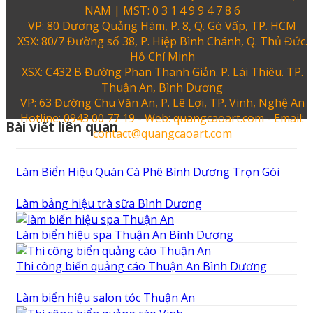
NAM | MST: 0 3 1 4 9 9 4 7 8 6
VP: 80 Dương Quảng Hàm, P. 8, Q. Gò Vấp, TP. HCM
XSX: 80/7 Đường số 38, P. Hiệp Bình Chánh, Q. Thủ Đức.
Hồ Chí Minh
XSX: C432 B Đường Phan Thanh Giản. P. Lái Thiêu. TP.
Thuận An, Bình Dương
VP: 63 Đường Chu Văn An, P. Lê Lợi, TP. Vinh, Nghệ An
Hotline: 0943 00 77 19 - Web: quangcaoart.com - Email:
Bài viết liên quan
contact@quangcaoart.com
Làm Biển Hiệu Quán Cà Phê Bình Dương Trọn Gói
Làm bảng hiệu trà sữa Bình Dương
Làm biển hiệu spa Thuận An Bình Dương
Thi công biển quảng cáo Thuận An Bình Dương
Làm biển hiệu salon tóc Thuận An