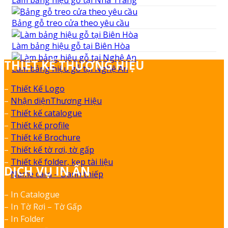
Bảng gỗ treo cửa theo yêu cầu
Làm bảng hiệu gỗ tại Biên Hòa
THIẾT KẾ THƯƠNG HIỆU
Làm bảng hiệu gỗ tại Nghệ An
–
Thiết Kế Logo
–
Nhận diệnThương Hiệu
–
Thiết kế catalogue
–
Thiết kế profile
–
Thiết kế Brochure
–
Thiết kế tờ rơi, tờ gấp
–
Thiết kế folder, kẹp tài liệu
DỊCH VỤ IN ẤN
–
Name card – Danh thiếp
– In Catalogue
– In Tờ Rơi – Tờ Gấp
– In Folder