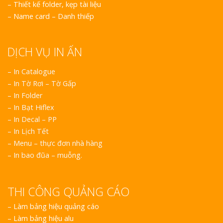
–
Thiết kế folder, kẹp tài liệu
–
Name card – Danh thiếp
Top 10 Mẫu 
Hiệu Shop Q
Nghệ An Đẹp
DỊCH VỤ IN ẤN
– In Catalogue
– In Tờ Rơi – Tờ Gấp
– In Folder
– In Bạt Hiflex
– In Decal – PP
Làm Bảng Hi
– In Lịch Tết
Thuốc Nghệ An Chuẩn
– Menu – thực đơn nhà hàng
– In bao đũa – muỗng.
Làm Hộp Đèn
Mỏng Nghệ 
Hút
THI CÔNG QUẢNG CÁO
–
Làm bảng hiệu quảng cáo
–
Làm bảng hiệu alu