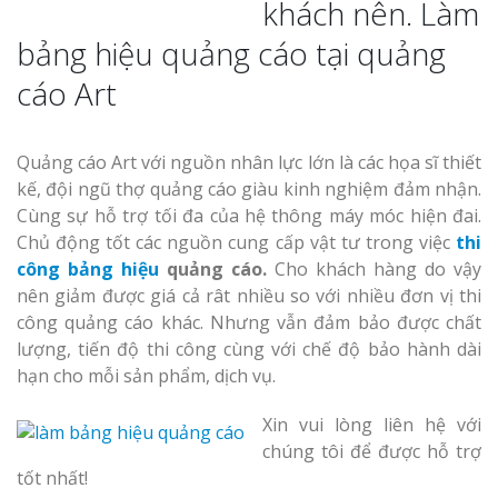
khách nên. Làm
bảng hiệu quảng cáo tại quảng
cáo Art
Thi Công Bản
Quảng cáo Art với nguồn nhân lực lớn là các họa sĩ thiết
Nghệ An Nâng Tầm T
Hiệu
kế, đội ngũ thợ quảng cáo giàu kinh nghiệm đảm nhận.
Cùng sự hỗ trợ tối đa của hệ thông máy móc hiện đai.
Chủ động tốt các nguồn cung cấp vật tư trong việc
thi
Làm Biển Led
công bảng hiệu
quảng cáo.
Cho khách hàng
do vậy
Rẻ Tại Vinh Giải Pháp 
nên giảm được giá cả rât nhiều so với nhiều đơn vị thi
Quả
công quảng cáo khác. Nhưng vẫn đảm bảo được chất
lượng, tiến độ thi công cùng với chế độ bảo hành dài
Làm Hộp Đèn
hạn cho mỗi sản phẩm, dịch vụ.
Cáo Tại Vinh Giá Rẻ
Xin vui lòng liên hệ với
Biển Led Chạ
chúng tôi để được hỗ trợ
Ma Trận Ngh
tốt nhất!
Thi Công Ch