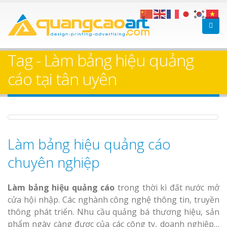
Làm bảng hiệu gỗ tại
Làm Biển Hiệ
Nha Trang
Cà Phê Bình Dương Tr
Tag - Làm bảng hiệu quảng
Làm bảng hiệ
cáo tại tân uyên
sữa Bình Dư
Làm biển hiệ
Bảng gỗ treo cửa
Thuận An Bì
theo yêu cầu
Làm bảng hiệu quảng cáo
Dương
chuyên nghiệp
Làm bảng hiệu quảng cáo
trong thời kì đất nước mở
cửa hội nhập. Các nghành công nghệ thông tin, truyền
Thi công biể
thông phát triển. Nhu cầu quảng bá thương hiệu, sản
cáo Thuận An
phẩm ngày càng được của các công ty, doanh nghiệp…