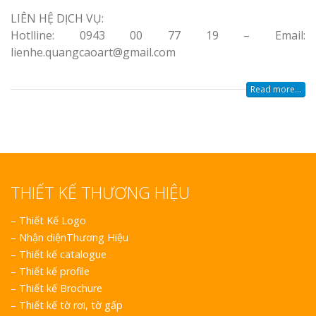
Nghiệp
LIÊN HỆ DỊCH VỤ:
Hotlline: 0943 00 77 19 – Email:
lienhe.quangcaoart@gmail.com
Read more...
Làm Biển Côn
Mica Tại Vinh Lấy Nga
Làm biển quả
tại Vinh Nghệ An
THIẾT KẾ THƯƠNG HIỆU
Làm Biển Hiệ
–
Thiết Kế Logo
Nam Đàn Uy Tín Giá X
–
Nhận diệnThương Hiệu
–
Thiết kế catalogue
–
Thiết kế profile
Làm Biển Qu
–
Thiết kế Brochure
Mỹ Phẩm Vinh Thu Hú
Hàng
–
Thiết kế tờ rơi, tờ gấp