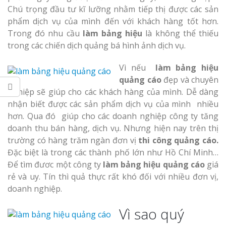
Dương
Làm bảng hiệu gỗ tại
Chú trọng đầu tư kĩ lưỡng nhằm tiếp thị được các sản
Biên Hòa
phẩm dịch vụ của mình đến với khách hàng tốt hơn.
Trong đó nhu cầu
làm bảng hiệu
là không thể thiếu
trong các chiến dịch quảng bá hình ảnh dịch vụ.
Vì nếu
làm bảng hiệu
Làm biển hiệ
quảng cáo
đẹp và chuyên
tóc Thuận An
Làm bảng hiệu gỗ tại
nghiệp sẽ giúp cho các khách hàng của mình. Dễ dàng
Nghệ An
nhận biết được các sản phẩm dịch vụ của mình nhiều
Thi công biể
hơn. Qua đó giúp cho các doanh nghiệp công ty tăng
cáo Vinh
doanh thu bán hàng, dịch vụ. Nhưng hiện nay trên thị
trường có hàng trăm ngàn đơn vị
thi công quảng cáo.
Đặc biệt là trong các thành phố lớn như Hồ Chí Minh…
Để tìm đươc một công ty
làm bảng hiệu quảng cáo
giá
rẻ và uy. Tín thì quả thực rất khó đối với nhiều đơn vị,
doanh nghiệp.
Làm biển quả
Vì sao quý
Nghệ An giá 