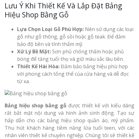
Lưu Ý Khi Thiết Kế Và Lắp Đặt Bảng
Top 10 Mẫu 
Hiệu Shop Bằng Gỗ
Hiệu Shop Q
Nghệ An Đẹp
Lựa Chọn Loại Gỗ Phù Hợp:
Nên sử dụng các loại
gỗ như gỗ thông, gỗ sồi hoặc gỗ teak. Để đảm
bảo độ bền và tính thẩm mỹ.
Xử Lý Bề Mặt:
Sơn phủ chống thấm hoặc phủ
bóng để tăng tuổi thọ và giữ màu sắc lâu bền.
Thiết Kế Hài Hòa:
Đảm bảo bảng hiệu phù hợp
Làm Bảng Hi
với phong cách tổng thể của cửa hàng và dễ đọc
Thuốc Nghệ An Chuẩn
từ xa.
Làm Hộp Đèn
Mỏng Nghệ 
Bảng hiệu shop bằng gỗ
được thiết kế với kiểu dáng
Hút
rất bắt mặt nội dung và hình ảnh sinh động. Tạo sự
hấp dẫn cho các bảng hiệu shop quần áo, mỹ phẩm.
Thu hút khách hàng tiềm năng lứa tuổi teen, với các
nhân viên thiết kế chuyên nghiệp. Chúng tôi sẽ thiết kế