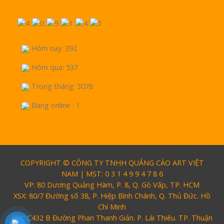
Hôm nay: 392
Hôm qua: 537
Trong tháng: 3078
Đang online : 1
COPYRIGHT © CÔNG TY TNHH QUẢNG CÁO ART VIỆT
NAM | MST: 0 3 1 4 9 9 4 7 8 6
VP: 80 Dương Quảng Hàm, P. 8, Q. Gò Vấp, TP. HCM
XSX: 80/7 Đường số 38, P. Hiệp Bình Chánh, Q. Thủ Đức. Hồ
Chí Minh
XSX: C432 B Đường Phan Thanh Giản. P. Lái Thiêu. TP. Thuận