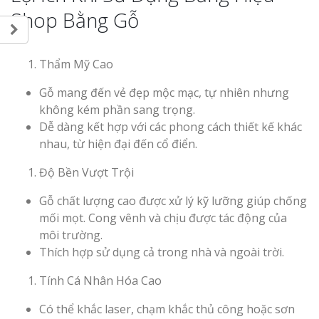
Shop Bằng Gỗ
Thẩm Mỹ Cao
Thi Công Bản
Gỗ mang đến vẻ đẹp mộc mạc, tự nhiên nhưng
Nghệ An Nâng Tầm T
Hiệu
không kém phần sang trọng.
Dễ dàng kết hợp với các phong cách thiết kế khác
nhau, từ hiện đại đến cổ điển.
Làm Biển Led
Rẻ Tại Vinh Giải Pháp 
Độ Bền Vượt Trội
Quả
Gỗ chất lượng cao được xử lý kỹ lưỡng giúp chống
Làm Hộp Đèn
mối mọt. Cong vênh và chịu được tác động của
Cáo Tại Vinh Giá Rẻ
môi trường.
Thích hợp sử dụng cả trong nhà và ngoài trời.
Biển Led Chạ
Tính Cá Nhân Hóa Cao
Ma Trận Ngh
Thi Công Ch
Có thể khắc laser, chạm khắc thủ công hoặc sơn
Nghiệp