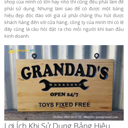
Làm bảng hiệu gỗ tại
shop của mình có lớn hay nhỏ thì cũng đều phải làm để
Biên Hòa
phải sử dụng. Nhưng làm sao để có được một bảng
hiệu đẹp độc đáo với giá cả phải chăng thu hút được
khách hàng đến với cửa hàng, công ty của mình thì có lẽ
đây cũng là câu hỏi đặt ra cho mỗi người khi ban đầu
kinh doanh.
Làm biển hiệ
tóc Thuận An
Làm bảng hiệu gỗ tại
Nghệ An
Thi công biể
cáo Vinh
Làm biển quả
Nghệ An giá 
Lợi Ích Khi Sử Dụng Bảng Hiệu