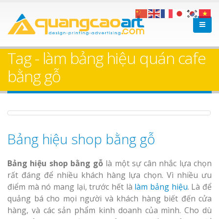
Làm bảng hiệu gỗ tại
Làm Biển Hiệ
Nha Trang
Cà Phê Bình Dương Tr
Tag - làm bảng hiệu quán cafe
Làm bảng hiệ
bằng gỗ
sữa Bình Dương
Làm biển hiệ
Thuận An Bì
Bảng gỗ treo cửa
Dương
theo yêu cầu
Bảng hiệu shop bằng gỗ
Bảng hiệu shop bằng gỗ
là một sự cân nhắc lựa chọn
rất đáng để nhiều khách hàng lựa chọn. Vì nhiều ưu
điểm mà nó mang lại, trước hết là
làm bảng hiệu
. Là để
Thi công biể
quảng bá cho mọi người và khách hàng biết đến cửa
cáo Thuận An
hàng, và các sản phẩm kinh doanh của mình. Cho dù
Dương