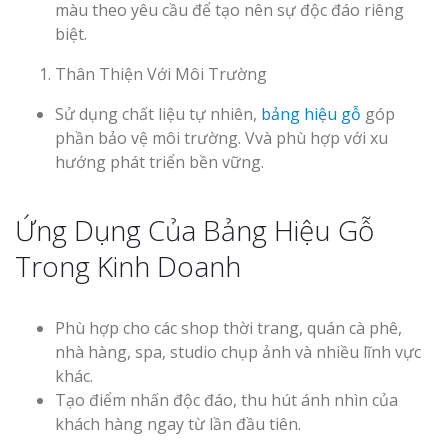
màu theo yêu cầu để tạo nên sự độc đáo riêng
biệt.
Thân Thiện Với Môi Trường
Sử dụng chất liệu tự nhiên,
bảng hiệu gỗ
góp
phần bảo vệ môi trường. Vvà phù hợp với xu
Làm Biển Côn
hướng phát triển bền vững.
Mica Tại Vinh Lấy Nga
Ứng Dụng Của Bảng Hiệu Gỗ
Làm biển quả
tại Vinh Nghệ An
Trong Kinh Doanh
Làm Biển Hiệ
Nam Đàn Uy Tín Giá X
Phù hợp cho các shop thời trang, quán cà phê,
nhà hàng, spa, studio chụp ảnh và nhiều lĩnh vực
Làm Biển Qu
khác.
Mỹ Phẩm Vinh Thu Hú
Tạo điểm nhấn độc đáo, thu hút ánh nhìn của
Hàng
khách hàng ngay từ lần đầu tiên.