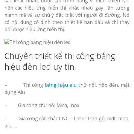
sắc khác nhau, được lập trình bằng vi điều khiển tạo
nên các hiệu ứng hiển thị khác nhau gây ấn tượng
mạnh mẽ và sự chú ý đặc biệt với người đi đường. Nó
có nội dung cố định theo thiết kế ban đầu và chỉ thay
đổi được hiệu ứng hiển thị.
Thi Công Bản
Nghệ An Nâng Tầm T
Hiệu
Chuyên thiết kế thi công bảng
Làm Biển Led
hiệu đèn led uy tín.
Rẻ Tại Vinh Giải Pháp 
Quả
– Thi công
bảng hiệu alu
chữ nổi, hộp đèn, mặt
Làm Hộp Đèn
dựng Alu
Cáo Tại Vinh Giá Rẻ
– Gia công chữ nỗi Mica, Inox
Biển Led Chạ
– Gia công cắt khắc CNC – Laser trên gỗ, mdf, mica,
Ma Trận Ngh
alu, …
Thi Công Ch
Nghiệp