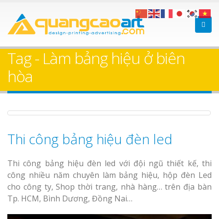
Làm bảng hiệu gỗ tại
Làm Biển Hiệ
Nha Trang
Cà Phê Bình Dương Tr
Tag - Làm bảng hiệu ở biên
Làm bảng hiệ
hòa
sữa Bình Dương
Làm biển hiệ
Thuận An Bì
Bảng gỗ treo cửa
Dương
theo yêu cầu
Thi công bảng hiệu đèn led
Thi công bảng hiệu đèn led với đội ngũ thiết kế, thi
công nhiều năm chuyên làm bảng hiệu, hộp đèn Led
cho công ty, Shop thời trang, nhà hàng… trên địa bàn
Thi công biể
Tp. HCM, Bình Dương, Đồng Nai…
cáo Thuận An
Dương