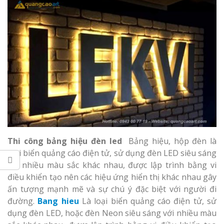
Làm bảng hiệu gỗ tại
Biên Hòa
Làm biển hiệ
tóc Thuận An
Làm bảng hiệu gỗ tại
Nghệ An
Thi công biể
cáo Vinh
Thi công bảng hiệu đèn led
Bảng hiệu, hộp đèn là
loại biển quảng cáo điện tử, sử dụng đèn LED siêu sáng
với nhiều màu sắc khác nhau, được lập trình bằng vi
điều khiển tạo nên các hiệu ứng hiển thị khác nhau gây
ấn tượng mạnh mẽ và sự chú ý đặc biệt với người đi
Làm biển quả
đường.
Bang hieu
Là loại biển quảng cáo điện tử, sử
Nghệ An giá 
dụng đèn LED, hoặc đèn Neon siêu sáng với nhiều màu