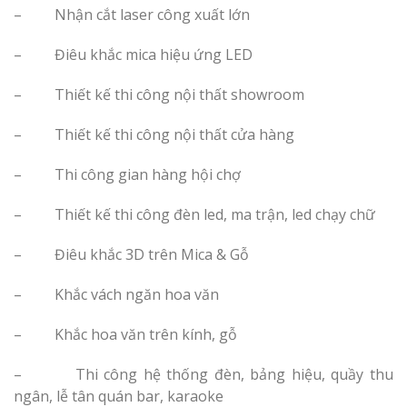
– Nhận cắt laser công xuất lớn
– Điêu khắc mica hiệu ứng LED
– Thiết kế thi công nội thất showroom
Làm Biển Côn
– Thiết kế thi công nội thất cửa hàng
Mica Tại Vinh Lấy Nga
– Thi công gian hàng hội chợ
Làm biển quả
– Thiết kế thi công đèn led, ma trận, led chạy chữ
tại Vinh Nghệ An
– Điêu khắc 3D trên Mica & Gỗ
Làm Biển Hiệ
Nam Đàn Uy Tín Giá X
– Khắc vách ngăn hoa văn
– Khắc hoa văn trên kính, gỗ
Làm Biển Qu
Mỹ Phẩm Vinh Thu Hú
– Thi công hệ thống đèn, bảng hiệu, quầy thu
Hàng
ngân, lễ tân quán bar, karaoke