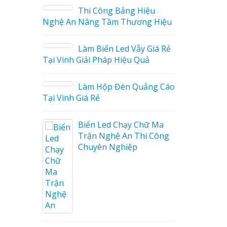
ệu
g Hiệu
Giá Rẻ
Làm biển led tại Vinh
ả
Nghệ An giá rẻ
ng Cáo
Thiết kế Profile tại Vinh
Nghệ An
ữ Ma
Làm biển alu chữ nổi tại
 Công
Vinh Nghệ An
Thiết kế hồ sơ năng lực