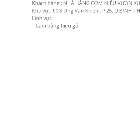
cáo Vinh
Khách hàng : NHÀ HÀNG CƠM NIÊU VƯỜN X
Khu vực: 60.8 Ung Văn Khiêm, P.25, Q.BÌNH
Lĩnh vực:
Sửa chữa biển quảng cáo
– Làm bảng hiệu gỗ
Nghệ An uy tín
Làm biển hiệu gỗ
quán cafe đẹp
Làm biển quả
Nghệ An giá 
Thi Công Bản
Làm biển hiệu chữ inox
Nghệ An Nâng Tầm T
tại Vinh Nghệ An
Hiệu
Công ty quảng cáo tại
Làm Biển Led
Vinh Nghệ An
Rẻ Tại Vinh Giải Pháp 
Quả
Làm biển hiệu spa tại
Vinh Nghệ An
Làm Hộp Đèn