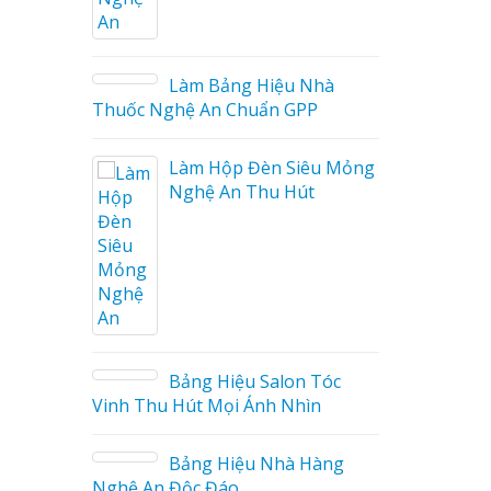
Mẫu biển hiệu gỗ vintage
hà
ấn tượng
u Mỏng
Làm biển gỗ tại Ninh
Binh đẹp giá rẻ
Làm biển gỗ tại Hà Giang
đẹp giá rẻ
Tóc
n
àng