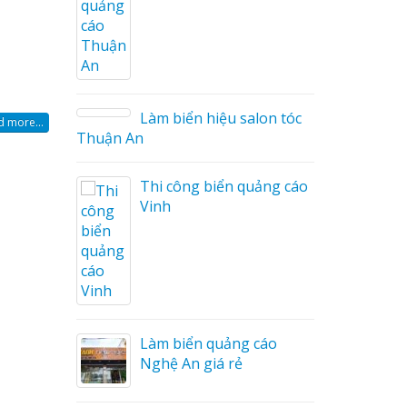
Sửa chữa biển quảng cáo
Nghệ An uy tín
on tóc
 more...
ng cáo
Làm biển hiệu chữ inox
tại Vinh Nghệ An
Công ty quảng cáo tại
Vinh Nghệ An
áo
Làm biển hiệu spa tại
Vinh Nghệ An