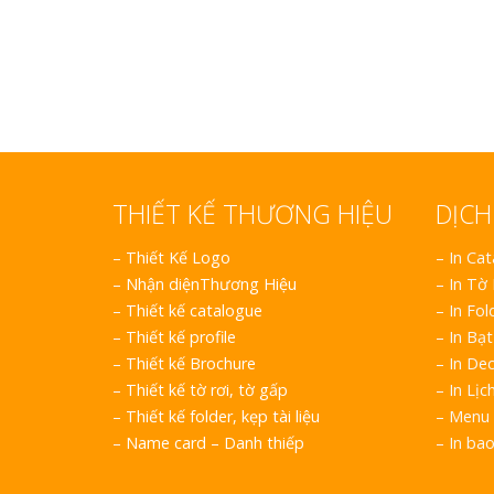
Bảng gỗ treo cửa
handmade cổ điển
Làm bảng hiệu gỗ tại
Nha Trang
Bảng gỗ treo cửa theo
yêu cầu