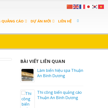
G QUẢNG CÁO
DỰ ÁN MỚI
LIÊN HỆ
BÀI VIẾT LIÊN QUAN
a Thuận
Thi Công Bảng Hiệu
Trọn Gói Nghệ An Gía
Xưởng
ng cáo
ương