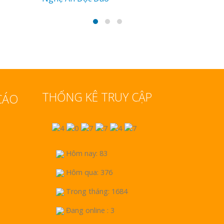
Bảng gỗ treo cửa
handmade cổ điển
Làm bảng hiệu gỗ tại
Nha Trang
Bảng gỗ treo cửa theo
yêu cầu