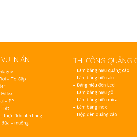
Bảng gỗ treo cửa
theo yêu cầu