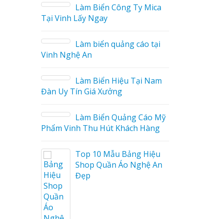
tại Vinh Nghệ An
 Mica
Làm biển hiệu quán cà
phê tại Vinh Nghệ An
o tại
i Nam
Cáo Mỹ
Làm biển hiệu tại Vinh
Hàng
Nghệ An
 Hiệu
Mẫu biển quán cà phê
hệ An
bằng gỗ đẹp