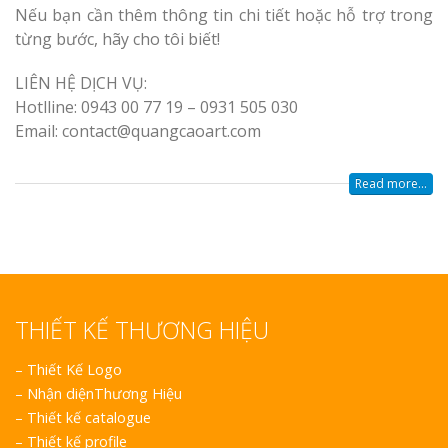
Nếu bạn cần thêm thông tin chi tiết hoặc hỗ trợ trong
từng bước, hãy cho tôi biết!
LIÊN HỆ DỊCH VỤ:
Hotlline: 0943 00 77 19 – 0931 505 030
Email: contact@quangcaoart.com
Read more...
THIẾT KẾ THƯƠNG HIỆU
–
Thiết Kế Logo
–
Nhận diệnThương Hiệu
–
Thiết kế catalogue
–
Thiết kế profile