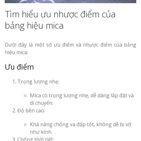
Thi Công Bản
Tìm hiểu ưu nhược điểm của
Nghệ An Nâng Tầm T
bảng hiệu mica
Hiệu
Làm Biển Led
Dưới đây là một số ưu điểm và nhược điểm của bảng
Rẻ Tại Vinh Giải Pháp 
hiệu mica:
Quả
Ưu điểm
Làm Hộp Đèn
Cáo Tại Vinh Giá Rẻ
Trọng lượng nhẹ:
Mica có trọng lượng nhẹ, dễ dàng lắp đặt và
Biển Led Chạ
Ma Trận Ngh
di chuyển.
Thi Công Ch
Độ bền cao:
Nghiệp
Khả năng chống va đập tốt, không dễ bị vỡ
như kính.
Chống thời tiết: