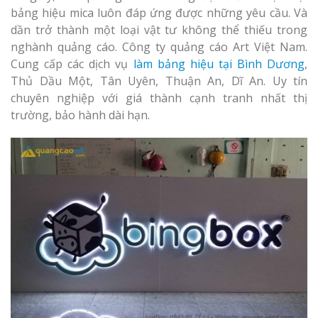
Làm bảng hiệu gỗ tại
bảng hiệu mica luôn đáp ứng được những yêu cầu. Và
Nghệ An
dần trở thành một loại vật tư không thể thiếu trong
Làm biển hiệ
nghành quảng cáo. Công ty quảng cáo Art Việt Nam.
tóc Thuận An
Cung cấp các dịch vụ
làm bảng hiệu tại Bình Dương
,
Thủ Dầu Một, Tân Uyên, Thuận An, Dĩ An. Uy tín
Thi công biể
chuyên nghiệp với giá thành cạnh tranh nhất thị
cáo Vinh
trường, bảo hành dài hạn.
Làm bảng hiệu gỗ
homestay chất lượng
Làm biển quả
Nghệ An giá 