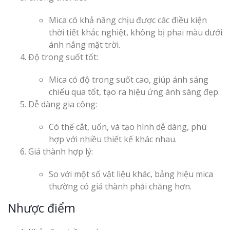
Mica có khả năng chịu được các điều kiện
thời tiết khắc nghiệt, không bị phai màu dưới
Làm Biển Côn
ánh nắng mặt trời.
Mica Tại Vinh Lấy Nga
Độ trong suốt tốt:
Làm biển quả
Mica có độ trong suốt cao, giúp ánh sáng
tại Vinh Nghệ An
chiếu qua tốt, tạo ra hiệu ứng ánh sáng đẹp.
Dễ dàng gia công:
Làm Biển Hiệ
Nam Đàn Uy Tín Giá X
Có thể cắt, uốn, và tạo hình dễ dàng, phù
hợp với nhiều thiết kế khác nhau.
Giá thành hợp lý:
Làm Biển Qu
Mỹ Phẩm Vinh Thu Hú
So với một số vật liệu khác, bảng hiệu mica
Hàng
thường có giá thành phải chăng hơn.
Top 10 Mẫu 
Nhược điểm
Hiệu Shop Q
Nghệ An Đẹp