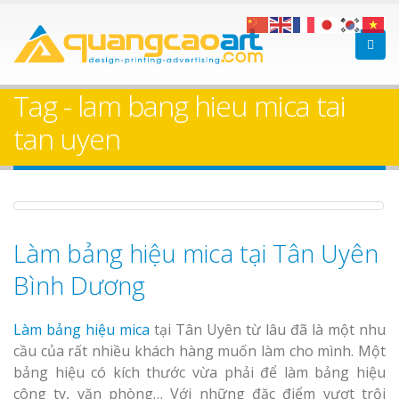
Bảng gỗ treo cửa
Làm bảng hiệ
theo yêu cầu
sữa Bình Dương
Tag - lam bang hieu mica tai
Làm biển hiệ
tan uyen
Thuận An Bì
Dương
Làm bảng hiệu mica tại Tân Uyên
Làm bảng hiệu gỗ tại
Biên Hòa
Bình Dương
Thi công biể
cáo Thuận An
Dương
Làm bảng hiệu mica
tại Tân Uyên từ lâu đã là một nhu
cầu của rất nhiều khách hàng muốn làm cho mình. Một
bảng hiệu có kích thước vừa phải để làm bảng hiệu
công ty, văn phòng… Với những đặc điểm vượt trội