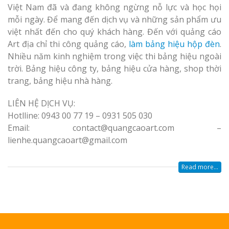
Việt Nam đã và đang không ngừng nỗ lực và học họi
Top 10 Mẫu 
mỗi ngày. Để mang đến dịch vụ và những sản phẩm ưu
Hiệu Shop Q
việt nhất đến cho quý khách hàng. Đến với quảng cáo
Nghệ An Đẹp
Art địa chỉ thi công quảng cáo,
làm bảng hiệu hộp đèn
.
Nhiều năm kinh nghiệm trong việc thi bảng hiệu ngoài
trời. Bảng hiệu công ty, bảng hiệu cửa hàng, shop thời
trang, bảng hiệu nhà hàng.
LIÊN HỆ DỊCH VỤ:
Hotlline: 0943 00 77 19 – 0931 505 030
Làm Bảng Hi
Email: contact@quangcaoart.com –
Thuốc Nghệ An Chuẩn
lienhe.quangcaoart@gmail.com
Làm Hộp Đèn
Read more...
Mỏng Nghệ 
Hút