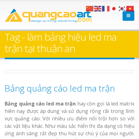
Làm bảng hiệu gỗ tại
Làm Biển Hiệ
Nha Trang
Cà Phê Bình Dương Tr
Tag - làm bảng hiệu led ma
Làm bảng hiệ
trận tại thuận an
sữa Bình Dương
Làm biển hiệ
Thuận An Bì
Bảng gỗ treo cửa
Dương
theo yêu cầu
Bảng quảng cáo led ma trận
Bảng quảng cáo led ma trận
hay còn gọi là led matrix
hiên nay được áp dung và sử dụng rộng rãi trong lĩnh
vực quảng cáo. Với nhiều ưu điểm nổi trội hơn so với
Thi công biể
các vật liệu khác. Như màu sắc hiển thị đa dạng có hiệu
cáo Thuận An
ứng ánh sáng rất đẹp thu hút sự chú ý của mọi người.
Dương