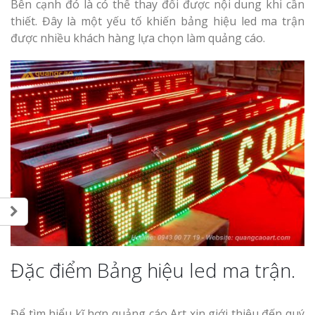
Làm bảng hiệu gỗ tại
Bên cạnh đó là có thể thay đổi được nội dung khi cần
Biên Hòa
thiết. Đây là một yếu tố khiến bảng hiệu led ma trận
được nhiều khách hàng lựa chọn làm quảng cáo.
Làm biển hiệ
tóc Thuận An
Làm bảng hiệu gỗ tại
Nghệ An
Thi công biể
cáo Vinh
Đặc điểm Bảng hiệu led ma trận.
Làm biển quả
Nghệ An giá 
Để tìm hiểu kĩ hơn quảng cáo Art xin giới thiệu đến quý