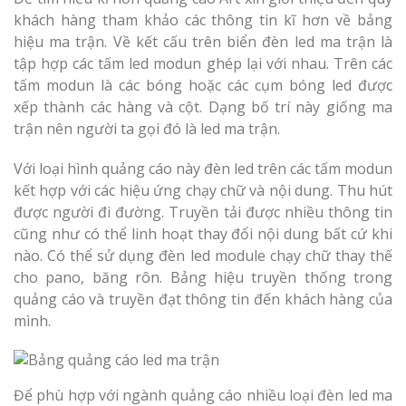
khách hàng tham khảo các thông tin kĩ hơn về bảng
hiệu ma trận. Về kết cấu trên biển đèn led ma trận là
tập hợp các tấm led modun ghép lại với nhau. Trên các
tấm modun là các bóng hoặc các cụm bóng led được
Thi Công Bản
xếp thành các hàng và cột. Dạng bố trí này giống ma
Nghệ An Nâng Tầm T
trận nên người ta gọi đó là led ma trận.
Hiệu
Với loại hình quảng cáo này đèn led trên các tấm modun
Làm Biển Led
kết hợp với các hiệu ứng chạy chữ và nội dung. Thu hút
Rẻ Tại Vinh Giải Pháp 
được người đi đường. Truyền tải được nhiều thông tin
Quả
cũng như có thể linh hoạt thay đổi nội dung bất cứ khi
nào. Có thể sử dụng đèn led module chạy chữ thay thế
Làm Hộp Đèn
cho pano, băng rôn. Bảng hiệu truyền thống trong
Cáo Tại Vinh Giá Rẻ
quảng cáo và truyền đạt thông tin đến khách hàng của
mình.
Biển Led Chạ
Ma Trận Ngh
Thi Công Ch
Để phù hợp với ngành quảng cáo nhiều loại đèn led ma
Nghiệp