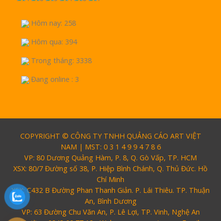
Hôm nay: 258
Hôm qua: 394
Trong tháng: 3338
Đang online : 3
COPYRIGHT © CÔNG TY TNHH QUẢNG CÁO ART VIỆT
NAM | MST: 0 3 1 4 9 9 4 7 8 6
VP: 80 Dương Quảng Hàm, P. 8, Q. Gò Vấp, TP. HCM
XSX: 80/7 Đường số 38, P. Hiệp Bình Chánh, Q. Thủ Đức. Hồ
Chí Minh
XSX: C432 B Đường Phan Thanh Giản. P. Lái Thiêu. TP. Thuận
An, Bình Dương
VP: 63 Đường Chu Văn An, P. Lê Lợi, TP. Vinh, Nghệ An