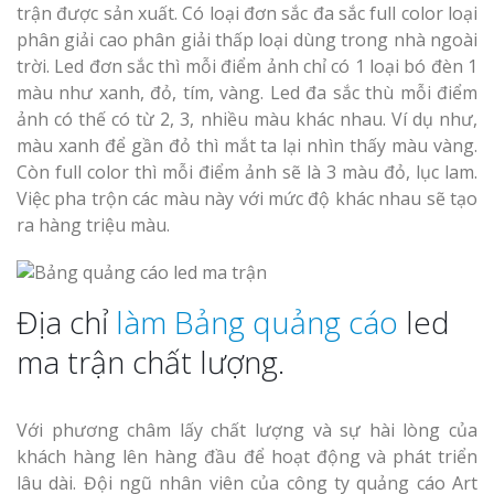
trận được sản xuất. Có loại đơn sắc đa sắc full color loại
phân giải cao phân giải thấp loại dùng trong nhà ngoài
trời. Led đơn sắc thì mỗi điểm ảnh chỉ có 1 loại bó đèn 1
màu như xanh, đỏ, tím, vàng. Led đa sắc thù mỗi điểm
ảnh có thế có từ 2, 3, nhiều màu khác nhau. Ví dụ như,
màu xanh để gần đỏ thì mắt ta lại nhìn thấy màu vàng.
Làm Biển Côn
Còn full color thì mỗi điểm ảnh sẽ là 3 màu đỏ, lục lam.
Mica Tại Vinh Lấy Nga
Việc pha trộn các màu này với mức độ khác nhau sẽ tạo
ra hàng triệu màu.
Làm biển quả
tại Vinh Nghệ An
Địa chỉ
làm Bảng quảng cáo
led
Làm Biển Hiệ
Nam Đàn Uy Tín Giá X
ma trận chất lượng.
Làm Biển Qu
Với phương châm lấy chất lượng và sự hài lòng của
Mỹ Phẩm Vinh Thu Hú
khách hàng lên hàng đầu để hoạt động và phát triển
Hàng
lâu dài. Đội ngũ nhân viên của công ty quảng cáo Art